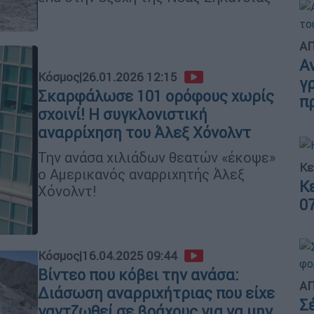
ΑΠ
Α
Κόσμος
|
26.01.2026 12:15
γ
Σκαρφάλωσε 101 ορόφους χωρίς
π
σχοινί! Η συγκλονιστική
αναρρίχηση του Άλεξ Χόνολντ
Την ανάσα χιλιάδων θεατών «έκοψε»
Κε
ο Αμερικανός αναρριχητής Άλεξ
Κ
Χόνολντ!
0
Κόσμος
|
16.04.2025 09:44
Βίντεο που κόβει την ανάσα:
ΑΠ
Διάσωση αναρριχήτριας που είχε
Σ
γαντζωθεί σε βράχους για να μην