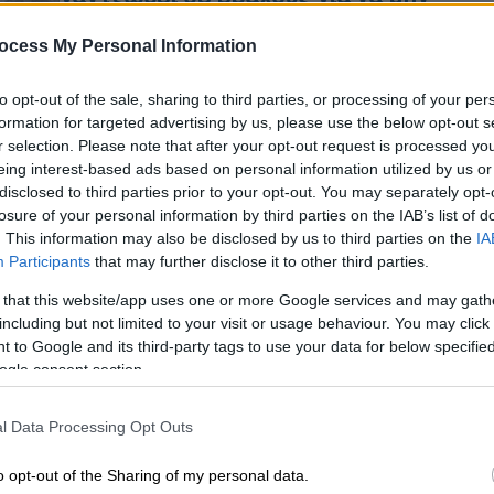
τ
πέσει στο κενό
ocess My Personal Information
«Η γυναίκα ήταν εξαντλημένη καθώς
βρισκόταν στην ίδια θέση για πάνω
to opt-out of the sale, sharing to third parties, or processing of your per
από μια ώρα έχοντας την πλάτη της
Με
formation for targeted advertising by us, please use the below opt-out s
ένα βαρύ σακίδιο σε έδαφος που ήταν
Μ
r selection. Please note that after your opt-out request is processed y
ασταθές»
eing interest-based ads based on personal information utilized by us or
0
disclosed to third parties prior to your opt-out. You may separately opt-
losure of your personal information by third parties on the IAB’s list of
. This information may also be disclosed by us to third parties on the
IA
Participants
that may further disclose it to other third parties.
Κόσμος
|
10.07.2024 13:41
Έκαναν αναρρίχηση στις Άλπεις
 that this website/app uses one or more Google services and may gath
including but not limited to your visit or usage behaviour. You may click 
χωρίς εξοπλισμό και με τα παιδιά
 to Google and its third-party tags to use your data for below specifi
τους αγκαλιά - Δείτε βίντεο
ogle consent section.
Σύμφωνα με ταξιδιωτικό οδηγό, το
τμήμα των Άλπεων όπου εθεάθησαν
l Data Processing Opt Outs
έχει υψόμετρο 2.730 μέτρων
o opt-out of the Sharing of my personal data.