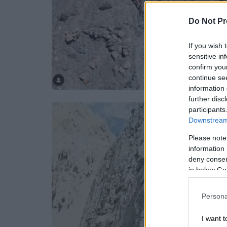
Do Not Pr
If you wish 
sensitive in
confirm you
continue se
information 
further disc
participants
Downstream 
Please note
information 
deny consent
in below Go
Persona
I want t