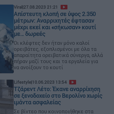
Viral
|
27.08.2023 21:21
Απίστευτη κλοπή σε ύψος 2.350
μέτρων: Αναρριχητές έφτασαν
μέχρι εκεί και «σήκωσαν» κουτί
με… δωρεές
Οι κλέφτες δεν ήταν μόνο καλοί
ορειβάτες, εξοπλισμένοι με όλα τα
απαραίτητα ορειβατικά σύνεργα, αλλά
πήραν μαζί τους και τα εργαλεία για
να ανοίξουν το κουτί
Lifestyle
|
10.06.2023 13:54
Τζάρεντ Λέτο: Έκανε αναρρίχηση
σε ξενοδοχείο στο Βερολίνο χωρίς
ιμάντα ασφαλείας
Σε βίντεο που κοινοποιήθηκε στα