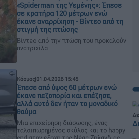
«Spiderman της Υεμένης»: Έπεσε
σε κρατήρα 120 μέτρων ενώ
έκανε αναρρίχηση - Βίντεο από τη
στιγμή της πτώσης
Βίντεο από την πτώση του προκαλούν
ανατριχίλα
Κόσμος
|
01.04.2026 15:45
Έπεσε από ύψος 60 μέτρων ενώ
έκανε πεζοπορία και επέζησε,
αλλά αυτό δεν ήταν το μοναδικό
θαύμα
Δε
Μια επιχείρηση διάσωσης, ένας
Δ
ταλαιπωρημένος σκύλος και το happy
end στην εξοχή της Νέας Ζηλανδίας