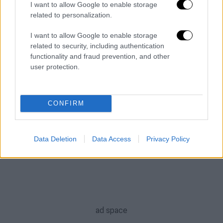
I want to allow Google to enable storage
Ο γνωστός επιχειρηματίας μίλησε σε μια εφ'
related to personalization.
όλης της ύλης συνέντευξη για τη ζωή του
I want to allow Google to enable storage
ΑΛΛΑ #TAGS
related to security, including authentication
functionality and fraud prevention, and other
επιχειρηματίας
ειδήσεις τώρα
user protection.
νοσοκομείο
Ιωάννα Μαλέσκου
CONFIRM
Άννα Βίσση
GNTM
Survivor
Data Deletion
Data Access
Privacy Policy