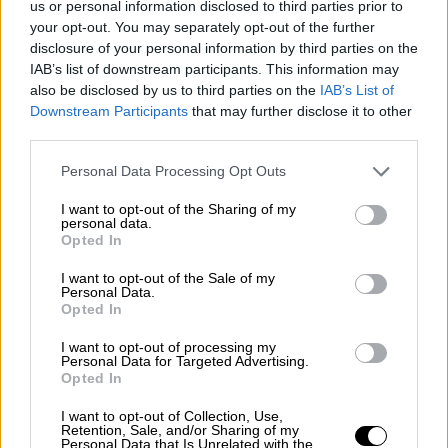
us or personal information disclosed to third parties prior to
your opt-out. You may separately opt-out of the further
disclosure of your personal information by third parties on the
IAB’s list of downstream participants. This information may
also be disclosed by us to third parties on the
IAB’s List of
Downstream Participants
that may further disclose it to other
third parties.
Please note that this website/app uses one or more Google
Personal Data Processing Opt Outs
services and may gather and store information including but
not limited to your visit or usage behaviour. You may click to
I want to opt-out of the Sharing of my
personal data.
Lifestyle
|
14.04.2021 16:50
grant or deny consent to Google and its third-party tags to
Opted In
use your data for below specified purposes in below Google
Παπαργυρόπουλος: Ο Τριαντάφυλλος
consent section.
I want to opt-out of the Sale of my
έχει χαζέψει - Η Φουρέιρα τι δουλειά
Personal Data.
έχει να γίνει παρουσιάστρια
Opted In
Ο Αργύρης Παπαργυρόπουλος εξέφρασε το
I want to opt-out of processing my
Personal Data for Targeted Advertising.
παράπονο που έχει από καλλιτέχνες, οι
Opted In
οποίοι, αν και ξεκίνησαν από μπουζούκια,
όταν άλλαξε το στάτους τους, ξέχασαν το
I want to opt-out of Collection, Use,
Retention, Sale, and/or Sharing of my
παρελθόν τους
Personal Data that Is Unrelated with the