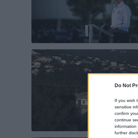
Do Not Pr
If you wish 
sensitive in
confirm you
continue se
information 
further disc