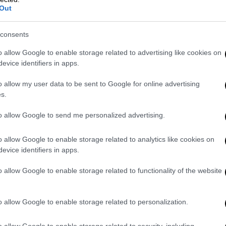
βρέθηκε στην ακτή σχετικά εγκαίρως
Out
consents
o allow Google to enable storage related to advertising like cookies on
Οικονομία
|
20.07.2021 22:40
evice identifiers in apps.
ΟΑΕΔ: Σημαντική μείωση των
o allow my user data to be sent to Google for online advertising
ανέργων τον Ιούνιο
s.
Κατά 15,76% μειώθηκαν οι άνεργοι
to allow Google to send me personalized advertising.
τον Ιούνιο του 2021 σε σύγκριση με
τον αντίστοιχο μήνα της περσινής
o allow Google to enable storage related to analytics like cookies on
χρονιάς και κατά 6,36% σε σχέση με
evice identifiers in apps.
τον περασμένο Μάιο
o allow Google to enable storage related to functionality of the website
o allow Google to enable storage related to personalization.
Ελλάδα
|
20.07.2021 22:39
Πολιτική Προστασία: Πολύ υψηλός
o allow Google to enable storage related to security, including