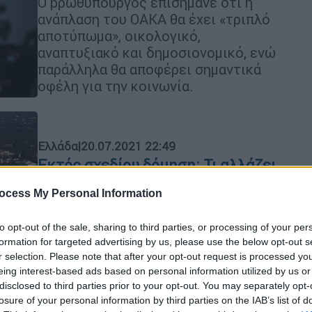
Ο pρωθυπουργός επισήμανε ότι η
ανάπλαση του ΟΑΚΑ θα έχει «τριπλό
αποτύπωμα», οικολογικό,
αναπτυξιακό και δημοσιονομικό, ενώ
παράλληλα θα αποφέρει σημαντικά
οφέλη για την κοινωνία.
Ελλάδα
|
20.07.2021 22:49
Εκτός σχεδίου δόμηση: Τι αλλάζει
σε αρτιότητα, επιτρεπόμενη
ocess My Personal Information
δόμηση και τέλος οικοδομικών
αδειών
to opt-out of the sale, sharing to third parties, or processing of your per
Τέλος 250 - 5.000 ευρώ σε κάθε
formation for targeted advertising by us, please use the below opt-out s
r selection. Please note that after your opt-out request is processed y
οικοδομική άδεια
eing interest-based ads based on personal information utilized by us or
disclosed to third parties prior to your opt-out. You may separately opt-
losure of your personal information by third parties on the IAB’s list of