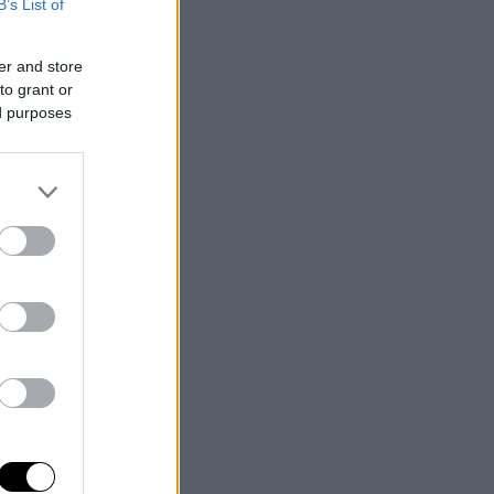
B’s List of
er and store
to grant or
ed purposes