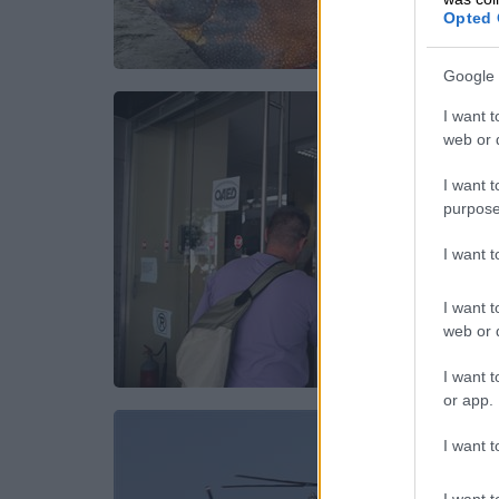
Opted 
Google 
I want t
web or d
I want t
purpose
I want 
I want t
web or d
I want t
or app.
I want t
I want t