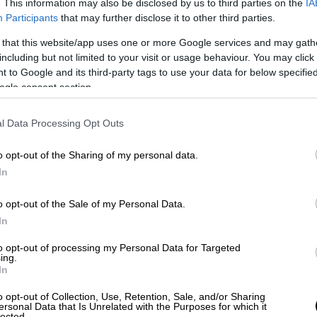
. This information may also be disclosed by us to third parties on the
IA
Participants
that may further disclose it to other third parties.
Ελλάδα
|
20.07.2021 22:42
Κρήτη: Τού έσπασε τη μηχανή
 that this website/app uses one or more Google services and may gath
including but not limited to your visit or usage behaviour. You may click 
γιατί πίστευε ότι έχει σχέση με
 to Google and its third-party tags to use your data for below specifi
την πρώην του
ogle consent section.
Νεαρός από το Ηράκλειο Κρήτης den
άντεξε τον χωρισμό με τη φίλη του
l Data Processing Opt Outs
και αποφάσισε να προκαλέσει ζημιές
o opt-out of the Sharing of my personal data.
στη μηχανή 30χρονου
In
o opt-out of the Sale of my Personal Data.
In
Viral
|
20.07.2021 22:41
Πολύχρωμο τροπικό ψάρι 45
to opt-out of processing my Personal Data for Targeted
ing.
κιλών ξεβράστηκε σε ακτή του
In
Όρεγκον - Εντυπωσιακές εικόνες
o opt-out of Collection, Use, Retention, Sale, and/or Sharing
ersonal Data that Is Unrelated with the Purposes for which it
Το τροπικό ψάρι, αν και νεκρό,
lected.