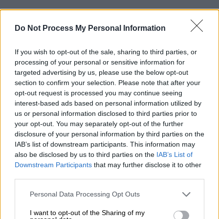
Do Not Process My Personal Information
If you wish to opt-out of the sale, sharing to third parties, or
processing of your personal or sensitive information for
targeted advertising by us, please use the below opt-out
section to confirm your selection. Please note that after your
opt-out request is processed you may continue seeing
interest-based ads based on personal information utilized by
us or personal information disclosed to third parties prior to
your opt-out. You may separately opt-out of the further
disclosure of your personal information by third parties on the
IAB’s list of downstream participants. This information may
also be disclosed by us to third parties on the
IAB’s List of
Downstream Participants
that may further disclose it to other
Πολιτισμός
|
04.05.2026 22:45
third parties.
Ανανεωμένη και πιο δυναμική
Please note that this website/app uses one or more Google
επιστρέφει η Ταράτσα του Θεάτρου
Personal Data Processing Opt Outs
services and may gather and store information including but
Λαμπέτη - Αναλυτικά το πρόγραμμα
not limited to your visit or usage behaviour. You may click to
I want to opt-out of the Sharing of my