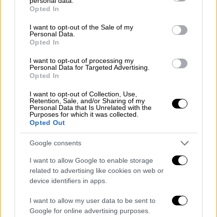
personal data.
grant or deny consent to Google and its third-party tags to
Η αυλαία ανοίγει την Τρίτη 2 Ιουνίου με τη
Opted In
use your data for below specified purposes in below Google
νέα παράσταση «Τακούνια στον Βάλτο» του
consent section.
I want to opt-out of the Sale of my
Άκη Δήμου, μια ποπ πολιτική κωμωδία
Personal Data.
Opted In
I want to opt-out of processing my
Personal Data for Targeted Advertising.
Opted In
I want to opt-out of Collection, Use,
Retention, Sale, and/or Sharing of my
Personal Data that Is Unrelated with the
Purposes for which it was collected.
Opted Out
Google consents
I want to allow Google to enable storage
related to advertising like cookies on web or
device identifiers in apps.
I want to allow my user data to be sent to
Viral
|
11.04.2026 16:09
Google for online advertising purposes.