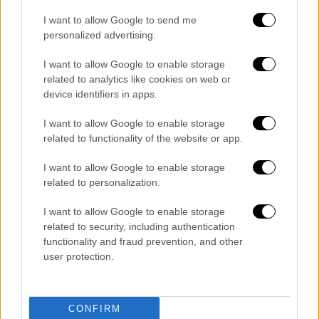
Δέος πάνω από τις αθηναϊκές ταράτσες:
I want to allow Google to send me
Viral τα άλματα Γάλλου αθλητή του
personalized advertising.
παρκούρ
I want to allow Google to enable storage
Ο παρκουρίστας προκαλεί ίλιγγο με τα
related to analytics like cookies on web or
εντυπωσιακά άλματά του
device identifiers in apps.
I want to allow Google to enable storage
related to functionality of the website or app.
I want to allow Google to enable storage
related to personalization.
I want to allow Google to enable storage
related to security, including authentication
functionality and fraud prevention, and other
user protection.
CONFIRM