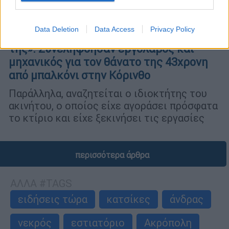
Ελλάδα
|
05.04.2026 11:43
Data Deletion
Data Access
Privacy Policy
«Πολτοποιήθηκε μπροστά στα παιδιά
της»: Συνελήφθησαν εργολάβος και
μηχανικός για τον θάνατο της 43χρονη
από μπαλκόνι στην Κόρινθο
Παράλληλα, αναζητείται ο ιδιοκτήτης του
ακινήτου, ο οποίος είχε αγοράσει πρόσφατα
το κτίριο και είχε ξεκινήσει τις εργασίες
περισσότερα άρθρα
ΑΛΛΑ #TAGS
ειδήσεις τώρα
κατσίκες
άνδρας
νεκρός
εστιατόριο
Ακρόπολη