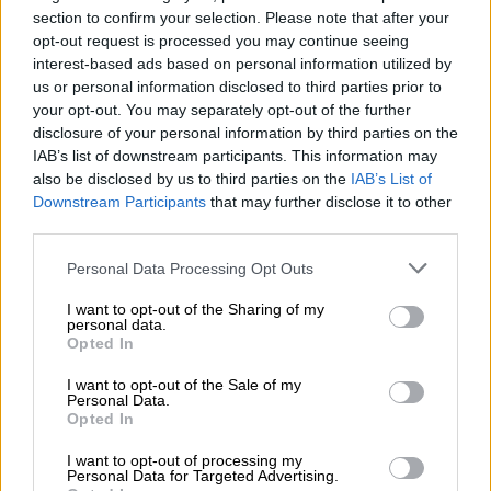
αίθουσες χωρίς μούχλα και υγρασία
section to confirm your selection. Please note that after your
opt-out request is processed you may continue seeing
interest-based ads based on personal information utilized by
us or personal information disclosed to third parties prior to
your opt-out. You may separately opt-out of the further
disclosure of your personal information by third parties on the
IAB’s list of downstream participants. This information may
also be disclosed by us to third parties on the
IAB’s List of
Downstream Participants
that may further disclose it to other
third parties.
Please note that this website/app uses one or more Google
Personal Data Processing Opt Outs
services and may gather and store information including but
not limited to your visit or usage behaviour. You may click to
I want to opt-out of the Sharing of my
personal data.
grant or deny consent to Google and its third-party tags to
Opted In
use your data for below specified purposes in below Google
consent section.
I want to opt-out of the Sale of my
Personal Data.
Παιδεία
|
06.09.2025 06:51
Opted In
Αναπληρωτές νηπιαγωγοί σε απόγνωση:
I want to opt-out of processing my
«Με τις προσλήψεις δεν καλύφθηκε
Personal Data for Targeted Advertising.