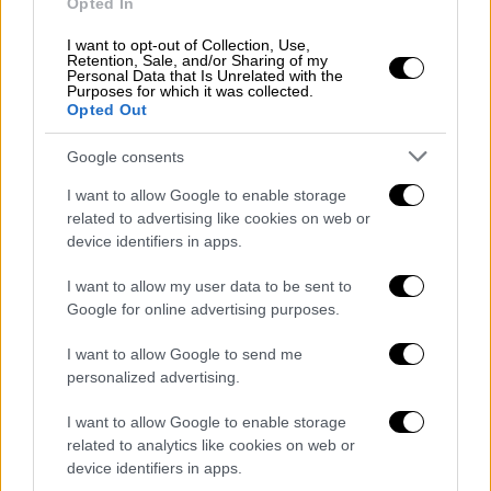
ούτε το 40% των κενών»
Opted In
Η επιστολή διαμαρτυρίας τους προς το
I want to opt-out of Collection, Use,
Retention, Sale, and/or Sharing of my
υπουργείο Παιδείας
Personal Data that Is Unrelated with the
Purposes for which it was collected.
Opted Out
Google consents
I want to allow Google to enable storage
related to advertising like cookies on web or
device identifiers in apps.
I want to allow my user data to be sent to
Google for online advertising purposes.
I want to allow Google to send me
personalized advertising.
I want to allow Google to enable storage
related to analytics like cookies on web or
device identifiers in apps.
Παιδεία
|
05.09.2025 05:30