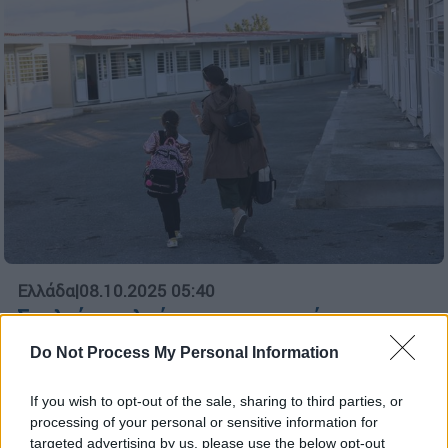
Ελλάδα
|
08.10.2025 05:40
Σχολεία σε λυόμενα και σε ισόγεια
πολυκατοικιών με μούχλα - Στους
Do Not Process My Personal Information
δρόμους γονείς και μαθητές
Ζητούν ασφαλή σχολικά συγκροτήματα,
If you wish to opt-out of the sale, sharing to third parties, or
processing of your personal or sensitive information for
θέρμανση για το χειμώνα, που έρχεται και
targeted advertising by us, please use the below opt-out