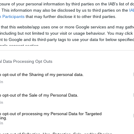
Κ
losure of your personal information by third parties on the IAB’s list of
0
. This information may also be disclosed by us to third parties on the
IA
Participants
that may further disclose it to other third parties.
Αθλητισμός
|
11.07.2021 23:31
 that this website/app uses one or more Google services and may gath
Live streaming + Live ο τελικός
including but not limited to your visit or usage behaviour. You may click 
Ώρ
του Euro απ' το Γουέμπλεϊ: Ιταλία -
 to Google and its third-party tags to use your data for below specifi
Ε
Αγγλία 1-1
ogle consent section.
π
Στην... αρένα του Γουέμπλεϊ θα
l Data Processing Opt Outs
αναδειχτεί η νέα πρωταθλήτρια
Ευρώπης
o opt-out of the Sharing of my personal data.
In
ΑΠ
Αθλητισμός
|
11.07.2021 13:12
Κ
o opt-out of the Sale of my Personal Data.
Ιταλία - Αγγλία: Νίκη του
Ι
In
ποδοσφαίρου όποιος κι αν
κερδίσει στον τελικό του Euro
to opt-out of processing my Personal Data for Targeted
ing.
In
Ο,τι κι αν συμβεί στον τελικό του
Δε
Euro, θα γραφτεί (ωραία) ιστορία