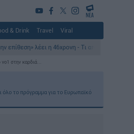
od & Drink
Travel
Viral
λέει η 46χρονη - Τι αποκάλυψε στους αστυνομικ
 νο1 στην καρδιά...
αι όλο το πρόγραμμα για το Ευρωπαϊκό