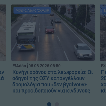
Μαρία Λιλιοπούλου
Μ
Ελλάδα
┋
06.08.2026 06:50
Ελ
αν
Κυνήγι χρόνου στα λεωφορεία: Οι
Πύ
ιά
οδηγοί της ΟΣΥ καταγγέλλουν
20
δρομολόγια που «δεν βγαίνουν»
χα
και προειδοποιούν για κινδύνους
κί