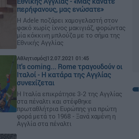
Eθνικής Αγγλίας - «Μας κάνατε
περήφανους, μας ενώσατε»
Η Adele ποζάρει χαμογελαστή στον
φακό χωρίς ίχνος μακιγιάζ, φορώντας
μία κόκκινη μπλούζα με το σήμα της
Εθνικής Αγγλίας
Αθλητισμός
|
12.07.2021 01:45
It's coming... Rome τραγουδούν οι
Ιταλοί - Η κατάρα της Αγγλίας
συνεχίζεται
Η Ιταλία επικράτησε 3-2 της Αγγλίας
στα πέναλτι και στέφθηκε
πρωταθλήτρια Ευρώπης για πρώτη
φορά μετά το 1968 - Ξανά χαμένη η
Αγγλία στα πέναλτι