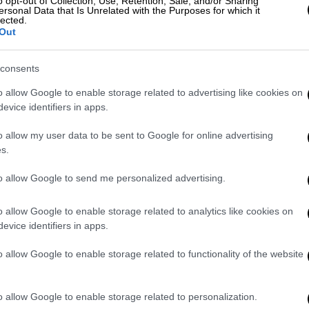
o opt-out of Collection, Use, Retention, Sale, and/or Sharing
Δ
ersonal Data that Is Unrelated with the Purposes for which it
lected.
Out
Viral
|
04.07.2021 12:37
Euro: Το κλάμα του κοριτσιού για
consents
την Εθνική Γερμανίας που
αποκλείστηκε αποτιμήθηκε σε
o allow Google to enable storage related to advertising like cookies on
evice identifiers in apps.
33.200 ευρώ
33.200 ευρώ έχουν συγκεντρώσει
o allow my user data to be sent to Google for online advertising
χρήστες του διαδικτύου για τη μικρή
s.
οπαδό των Γερμανών που έκλαψε με
to allow Google to send me personalized advertising.
λυγμούς για τον αποκλεισμό της
Εθνικής από το Euro.
o allow Google to enable storage related to analytics like cookies on
evice identifiers in apps.
Αθλητισμός
|
03.07.2021 00:17
Βέλγιο - Ιταλία 1-2: Fratelli για
o allow Google to enable storage related to functionality of the website
φίλημα απέκλεισαν τους
Κόκκινους Διαβόλους
o allow Google to enable storage related to personalization.