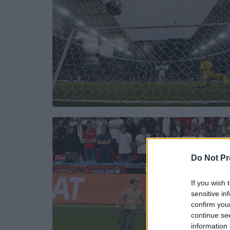
Do Not Pr
If you wish 
sensitive in
confirm you
continue se
information 