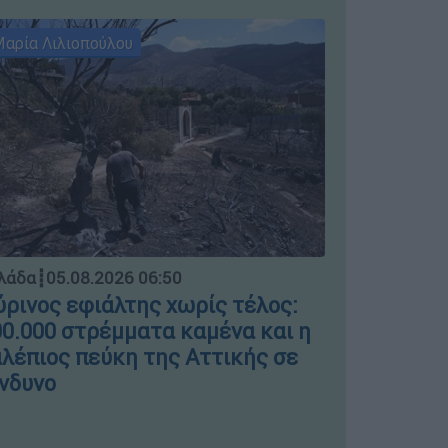
αρία Λιλιοπούλου
Μαρία Λιλι
Ελλάδα
┋
04.
λάδα
┋
05.08.2026 06:50
Μπλόκο σ
ρινος εφιάλτης χωρίς τέλος:
ΣΤΑΣΥ γι
0.000 στρέμματα καμένα και η
πινακίδε
λέπιος πεύκη της Αττικής σε
νδυνο