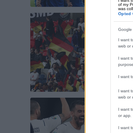
I want t
of my P
was col
Opted 
Google 
I want t
web or d
I want t
purpose
I want 
I want t
web or d
I want t
or app.
I want t