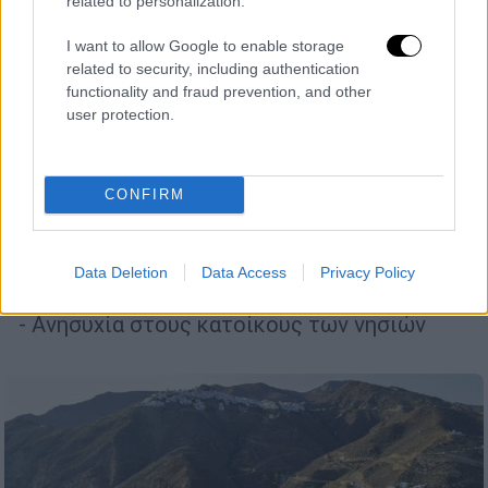
related to personalization.
I want to allow Google to enable storage
related to security, including authentication
functionality and fraud prevention, and other
user protection.
Ελλάδα
|
01.02.2025 16:04
CONFIRM
Σείονται οι Κυκλάδες: Νέος σεισμός
στην Ανάφη - Έντονη δραστηριότητα
στη Σαντορίνη
Data Deletion
Data Access
Privacy Policy
Στον «χορό» των Ρίχτερ όλη η γύρω περιοχή
- Ανησυχία στους κατοίκους των νησιών