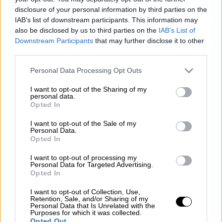
disclosure of your personal information by third parties on the
Ελλάδα
|
03.02.2025 10:26
IAB’s list of downstream participants. This information may
also be disclosed by us to third parties on the
IAB’s List of
Μπαράζ σεισμών στις Κυκλάδες: Νέα
Downstream Participants
that may further disclose it to other
διπλή σεισμική δόνηση πάνω από 4
third parties.
Ρίχτερ - 550 σεισμοί σε 10 ημέρες
Please note that this website/app uses one or more Google
Personal Data Processing Opt Outs
Μπαράζ σεισμών καταγράφεται στις
services and may gather and store information including but
Κυκλάδες
not limited to your visit or usage behaviour. You may click to
I want to opt-out of the Sharing of my
personal data.
grant or deny consent to Google and its third-party tags to
Opted In
use your data for below specified purposes in below Google
consent section.
I want to opt-out of the Sale of my
Personal Data.
Opted In
I want to opt-out of processing my
Personal Data for Targeted Advertising.
Opted In
I want to opt-out of Collection, Use,
Retention, Sale, and/or Sharing of my
Personal Data that Is Unrelated with the
Purposes for which it was collected.
Opted Out