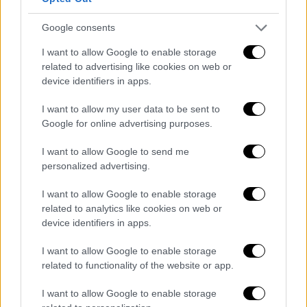
Google consents
I want to allow Google to enable storage
related to advertising like cookies on web or
Ελλάδα
|
02.02.2025 20:00
device identifiers in apps.
Σεισμοί σε Σαντορίνη και Αμοργό: Δύο
δονήσεις 4,8 και 4,6 Ρίχτερ μέσα σε λίγα
I want to allow my user data to be sent to
λεπτά
Google for online advertising purposes.
Σε απόσταση τεσσάρων λεπτών το διπλό
I want to allow Google to send me
«χτύπημα» του Εγκέλαδου
personalized advertising.
I want to allow Google to enable storage
related to analytics like cookies on web or
device identifiers in apps.
I want to allow Google to enable storage
related to functionality of the website or app.
I want to allow Google to enable storage