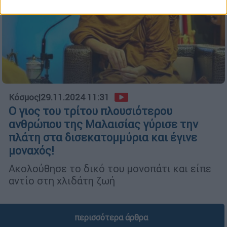
Κόσμος
|
29.11.2024 11:31
Ο γιος του τρίτου πλουσιότερου
ανθρώπου της Μαλαισίας γύρισε την
πλάτη στα δισεκατομμύρια και έγινε
μοναχός!
Ακολούθησε το δικό του μονοπάτι και είπε
αντίο στη χλιδάτη ζωή
περισσότερα άρθρα