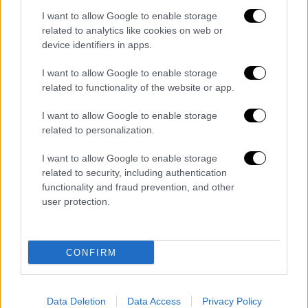
I want to allow Google to enable storage
related to analytics like cookies on web or
device identifiers in apps.
I want to allow Google to enable storage
related to functionality of the website or app.
Ελλάδα
|
03.12.2024 11:04
Άγιο Όρος: Μεγάλη κινητοποίηση για την
I want to allow Google to enable storage
εξαφάνιση μοναχού
related to personalization.
Στο Άγιον Όρος μεταβαίνει 5μελες κλιμάκιο
I want to allow Google to enable storage
διασωστών της Ελληνικής Ομάδας
related to security, including authentication
Διάσωσης με σκύλο έρευνας και drone
functionality and fraud prevention, and other
user protection.
CONFIRM
Data Deletion
Data Access
Privacy Policy