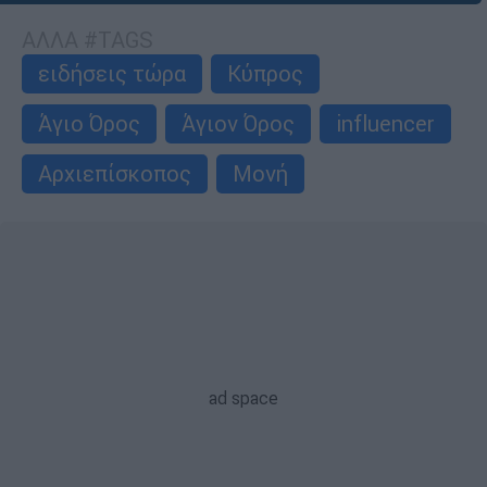
ΑΛΛΑ #TAGS
ειδήσεις τώρα
Κύπρος
Άγιο Όρος
Άγιον Όρος
influencer
Αρχιεπίσκοπος
Μονή