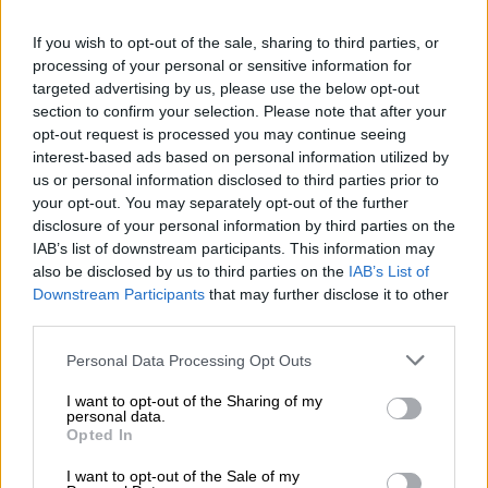
Στο σπίτι της βρέθηκαν 80.000
If you wish to opt-out of the sale, sharing to third parties, or
φωτογραφίες και βίντεο που
processing of your personal or sensitive information for
χρησιμοποιήθηκαν για τον εκβιασμό
targeted advertising by us, please use the below opt-out
section to confirm your selection. Please note that after your
μοναχών
opt-out request is processed you may continue seeing
interest-based ads based on personal information utilized by
us or personal information disclosed to third parties prior to
your opt-out. You may separately opt-out of the further
disclosure of your personal information by third parties on the
IAB’s list of downstream participants. This information may
also be disclosed by us to third parties on the
IAB’s List of
Downstream Participants
that may further disclose it to other
third parties.
Please note that this website/app uses one or more Google
Personal Data Processing Opt Outs
services and may gather and store information including but
not limited to your visit or usage behaviour. You may click to
I want to opt-out of the Sharing of my
personal data.
grant or deny consent to Google and its third-party tags to
Opted In
use your data for below specified purposes in below Google
consent section.
I want to opt-out of the Sale of my