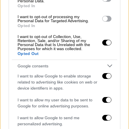
Personal Data.
Opted In
Our Network
|
20.03.2025 10:52
Δεν είναι μόνο η Λιονάκη: 5 Διάσημες
I want to opt-out of processing my
Personal Data for Targeted Advertising.
Ελληνίδες που εγκατέλειψαν τα
Opted In
εγκόσμια και έγιναν μοναχές
I want to opt-out of Collection, Use,
Παρά την επιτυχία και την αναγνώριση που
Retention, Sale, and/or Sharing of my
Personal Data that Is Unrelated with the
γνώρισαν, κάτι βαθύτερο μέσα τους τις
Purposes for which it was collected.
οδήγησε να ακολουθήσουν τον δρόμο του
Opted Out
Θεού.
Google consents
I want to allow Google to enable storage
related to advertising like cookies on web or
device identifiers in apps.
I want to allow my user data to be sent to
Google for online advertising purposes.
I want to allow Google to send me
personalized advertising.