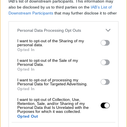
IAB’s list of downstream participants. This information may
also be disclosed by us to third parties on the
IAB’s List of
Downstream Participants
that may further disclose it to other
Οικονομία
|
19.07.2026 08:14
third parties.
Εξωδικαστικός και για χρέη από 5.000
Please note that this website/app uses one or more Google
ευρώ: Πώς θα λειτουργήσει και πώς
Personal Data Processing Opt Outs
services and may gather and store information including but
ωφελούνται 1 εκατ. οφειλέτες
not limited to your visit or usage behaviour. You may click to
I want to opt-out of the Sharing of my
personal data.
grant or deny consent to Google and its third-party tags to
Ποιους αφορά και ποια είναι τα
Opted In
use your data for below specified purposes in below Google
πλεονεκτήματα
consent section.
I want to opt-out of the Sale of my
Personal Data.
Opted In
I want to opt-out of processing my
Personal Data for Targeted Advertising.
Opted In
I want to opt-out of Collection, Use,
Retention, Sale, and/or Sharing of my
Personal Data that Is Unrelated with the
Purposes for which it was collected.
Opted Out