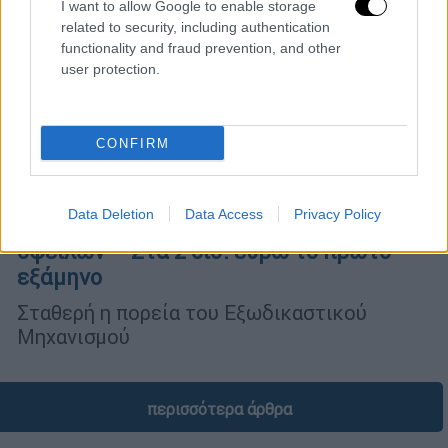
I want to allow Google to enable storage
related to security, including authentication
functionality and fraud prevention, and other
user protection.
CONFIRM
Οικονομία
|
06.08.2025 10:34
Data Deletion
Data Access
Privacy Policy
Εξωδικαστικός: Διευρύνεται η ρύθμιση
οφειλών – Στα 2 δισ. ευρώ το πρώτο
εξάμηνο
Σταθερή η πορεία του Εξωδικαστικού
Μηχανισμού
περισσότερα άρθρα