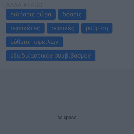
ΑΛΛΑ #TAGS
ειδήσεις τώρα
δόσεις
οφειλέτες
οφειλές
ρύθμιση
ρύθμιση οφειλών
εξωδικαστικός συμβιβασμός