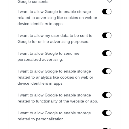
Google consents
I want to allow Google to enable storage
related to advertising like cookies on web or
device identifiers in apps.
Οικονομία
|
15.11.2025 12:02
I want to allow my user data to be sent to
Φιλικότερος πλέον ο εξωδικαστικός
Google for online advertising purposes.
μηχανισμός: Τα 5 βήματα για «κούρεμα»
I want to allow Google to send me
και δόσεις - Τι αλλάζει
personalized advertising.
Οι νέες δυνατότητες παρακολούθησης και
I want to allow Google to enable storage
πληρωμών διευκολύνουν την τήρηση
related to analytics like cookies on web or
βιώσιμων ρυθμίσεων
device identifiers in apps.
I want to allow Google to enable storage
related to functionality of the website or app.
I want to allow Google to enable storage
related to personalization.