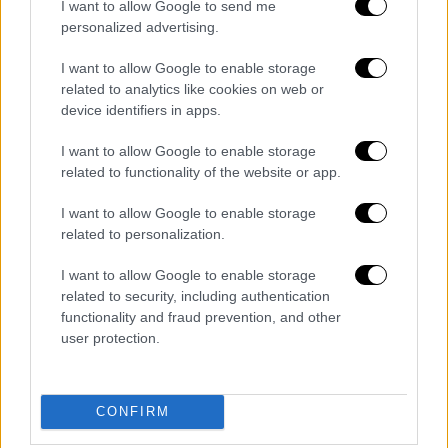
I want to allow Google to send me
personalized advertising.
I want to allow Google to enable storage
related to analytics like cookies on web or
device identifiers in apps.
I want to allow Google to enable storage
related to functionality of the website or app.
I want to allow Google to enable storage
related to personalization.
Lifestyle
|
01.12.2022 14:39
Αποχωρεί η EnableGood από το ίδρυμα
I want to allow Google to enable storage
related to security, including authentication
της Ιωάννας Παλιοσπύρου - Ο λόγος
functionality and fraud prevention, and other
διακοπής της συνεργασίας
user protection.
Την αποχώρησή της από τη συνεργασία της
με το Ioanna Paliospirou Foundation (IPF),
ανακοίνωσε η EnableGood
CONFIRM