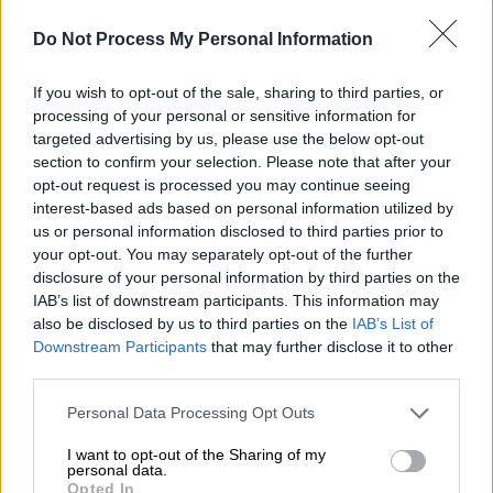
ίδρυμα αποθεραπείας παιδιών ΑμεΑ
Do Not Process My Personal Information
«Άγιος Δημήτριος»: Κραυγή αγωνίας
των εργαζόμενων
If you wish to opt-out of the sale, sharing to third parties, or
Οι εργαζόμενοι διαψεύδουν κατηγορηματικά
processing of your personal or sensitive information for
δημοσίευμα εφημερίδας ότι δεκάδες
targeted advertising by us, please use the below opt-out
τρόφιμοι ζουν υπό άθλιες συνθήκες
section to confirm your selection. Please note that after your
opt-out request is processed you may continue seeing
υγιεινής, δεμένοι με ιμάντες ή κλειδωμένοι
interest-based ads based on personal information utilized by
σε κλουβιά και πολλοί από αυτούς είναι
us or personal information disclosed to third parties prior to
γυμνοί και σκελετωμένοι
your opt-out. You may separately opt-out of the further
disclosure of your personal information by third parties on the
IAB’s list of downstream participants. This information may
also be disclosed by us to third parties on the
IAB’s List of
Downstream Participants
that may further disclose it to other
third parties.
Please note that this website/app uses one or more Google
Personal Data Processing Opt Outs
services and may gather and store information including but
not limited to your visit or usage behaviour. You may click to
I want to opt-out of the Sharing of my
personal data.
grant or deny consent to Google and its third-party tags to
Opted In