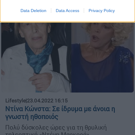
Data Deletion
Data Access
Privacy Policy
Lifestyle
|
23.04.2022 16:15
Ντίνα Κώνστα: Σε ίδρυμα με άνοια η
γνωστή ηθοποιός
Πολύ δύσκολες ώρες για τη θρυλική
τηλεοπτική «Ντένη Μαρκορά»