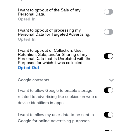
use your data for below specified purposes in below Google
consent section.
I want to opt-out of the Sale of my
Personal Data.
Opted In
I want to opt-out of processing my
Personal Data for Targeted Advertising.
Opted In
Lifestyle
|
05.12.2022 19:00
I want to opt-out of Collection, Use,
Retention, Sale, and/or Sharing of my
Μέγκαν Μαρκλ - Χάρι: Παραιτείται η
Personal Data that Is Unrelated with the
Purposes for which it was collected.
πρόεδρος του «Archewell», ήταν το δεξί
Opted Out
χέρι των Σάσσεξ
Google consents
Το μπαράζ αποχωρήσεων στελεχών, που
εργάζονται μαζί με τον πρίγκιπα Χάρι και τη
I want to allow Google to enable storage
Μέγκαν Μαρκλ, συνεχίζεται
related to advertising like cookies on web or
device identifiers in apps.
I want to allow my user data to be sent to
Google for online advertising purposes.