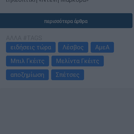
περισσότερα άρθρα
ΑΛΛΑ #TAGS
ειδήσεις τώρα
Λέσβος
ΑμεΑ
Μπιλ Γκέιτς
Μελίντα Γκέιτς
αποζημίωση
Σπέτσες