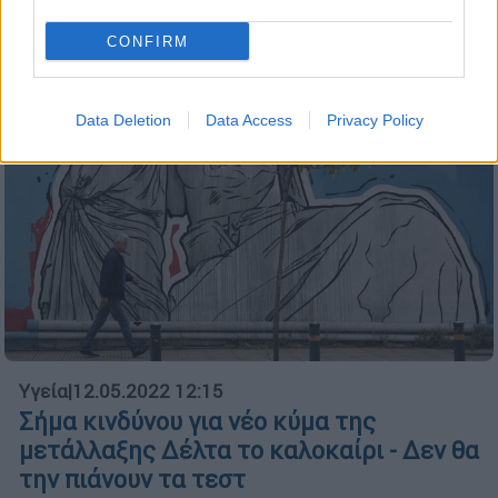
CONFIRM
Data Deletion
Data Access
Privacy Policy
Υγεία
|
12.05.2022 12:15
Σήμα κινδύνου για νέο κύμα της
μετάλλαξης Δέλτα το καλοκαίρι - Δεν θα
την πιάνουν τα τεστ