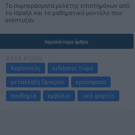
Τα συμπεράσματα μελέτης επιστημόνων από
το Ισραήλ και το μαθηματικό μοντέλο που
ανέπτυξαν
περισσότερα άρθρα
ΑΛΛΑ #TAGS
Κορονοϊός
ειδήσεις τώρα
μετάλλαξη Όμικρον
κρούσματα
πανδημία
εμβόλιο
ιικό φορτίο