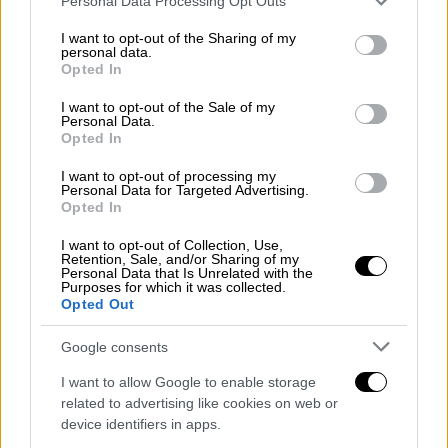
Personal Data Processing Opt Outs
services and may gather and store information including but
not limited to your visit or usage behaviour. You may click to
I want to opt-out of the Sharing of my
personal data.
grant or deny consent to Google and its third-party tags to
Opted In
use your data for below specified purposes in below Google
Υγεία
|
29.06.2022 07:50
consent section.
I want to opt-out of the Sale of my
«Χρειαζόμαστε πλέον καλύτερα εμβόλια
Personal Data.
κατά του κορονοϊού»: Το μήνυμα του
Opted In
Ηλία Μόσιαλου– Ποιοι πρέπει να κάνουν
I want to opt-out of processing my
τέταρτη δόση
Personal Data for Targeted Advertising.
Opted In
Όσον αφορά τα υπό ανάπτυξη νέα εμβόλια,
I want to opt-out of Collection, Use,
επισημαίνει ότι «αυτό που γνωρίζουμε, είναι
Retention, Sale, and/or Sharing of my
ότι τα επικαιροποιημένα εμβόλια έχουν
Personal Data that Is Unrelated with the
Purposes for which it was collected.
σχεδιαστεί για να αντιμετωπίσουν στελέχη
Opted Out
της Όμικρον που πλέον δεν επικρατούν»
Google consents
I want to allow Google to enable storage
related to advertising like cookies on web or
device identifiers in apps.