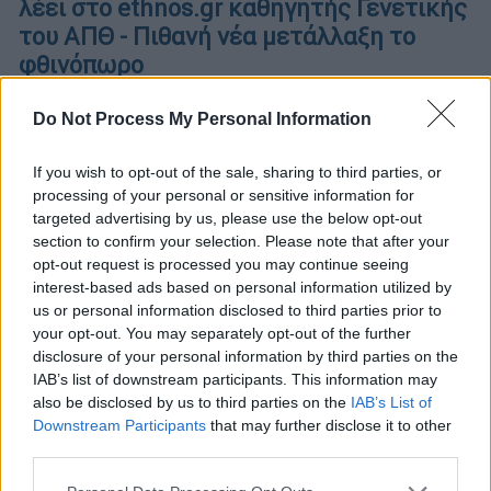
λέει στο ethnos.gr καθηγητής Γενετικής
του ΑΠΘ - Πιθανή νέα μετάλλαξη το
φθινόπωρο
Κατά τον Κωνσταντίνο Τριανταφυλλίδη θα
Do Not Process My Personal Information
πρέπει να θεωρείται ως πιθανή μία νέα
μετάλλαξη του κορονοϊού τον ερχόμενο
If you wish to opt-out of the sale, sharing to third parties, or
Σεπτέμβριο ή Οκτώβριο
processing of your personal or sensitive information for
targeted advertising by us, please use the below opt-out
section to confirm your selection. Please note that after your
opt-out request is processed you may continue seeing
interest-based ads based on personal information utilized by
us or personal information disclosed to third parties prior to
your opt-out. You may separately opt-out of the further
disclosure of your personal information by third parties on the
IAB’s list of downstream participants. This information may
also be disclosed by us to third parties on the
IAB’s List of
Downstream Participants
that may further disclose it to other
third parties.
Please note that this website/app uses one or more Google