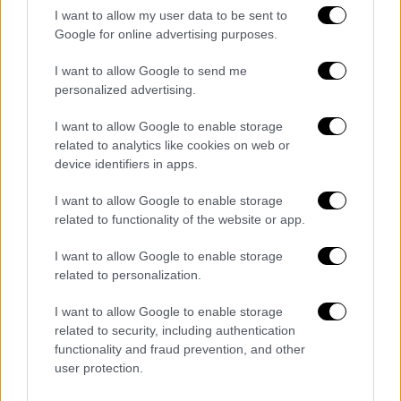
I want to allow my user data to be sent to
Google for online advertising purposes.
I want to allow Google to send me
personalized advertising.
I want to allow Google to enable storage
related to analytics like cookies on web or
device identifiers in apps.
I want to allow Google to enable storage
Υγεία
|
17.06.2022 08:16
related to functionality of the website or app.
Έρευνα φέρνει θετικά νέα: Μικρότερος
I want to allow Google to enable storage
ο κίνδυνος long covid με τη μετάλλαξη
related to personalization.
Όμικρον – Τι δείχνουν τα στοιχεία
I want to allow Google to enable storage
Οι ερευνητές ανέλυσαν στοιχεία για 56.000
related to security, including authentication
ενήλικες που είχαν διαγνωστεί θετικοί στον
functionality and fraud prevention, and other
κορονοϊό μεταξύ Δεκεμβρίου 2021-Μαρτίου
user protection.
2022