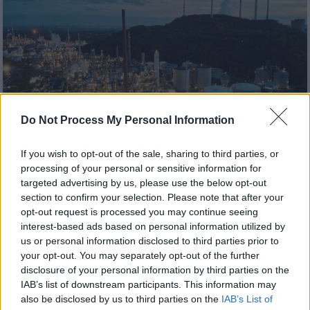
Do Not Process My Personal Information
If you wish to opt-out of the sale, sharing to third parties, or
processing of your personal or sensitive information for
Οικονομία
|
31.03.2024 19:30
targeted advertising by us, please use the below opt-out
section to confirm your selection. Please note that after your
Πετρέλαιο: Τα ρεκόρ παραγωγής των
opt-out request is processed you may continue seeing
ΗΠΑ εντείνουν τη μάχη με τον ΟΠΕΚ
interest-based ads based on personal information utilized by
us or personal information disclosed to third parties prior to
Οι ΗΠΑ έχουν γίνει ο κορυφαίος εξαγωγέας
your opt-out. You may separately opt-out of the further
αργού μετά την έναρξη του πολέμου στην
disclosure of your personal information by third parties on the
Ουκρανία
IAB’s list of downstream participants. This information may
also be disclosed by us to third parties on the
IAB’s List of