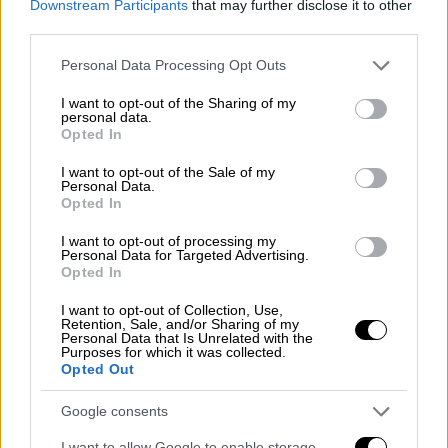
Downstream Participants
that may further disclose it to other
third parties.
Please note that this website/app uses one or more Google
Personal Data Processing Opt Outs
services and may gather and store information including but
not limited to your visit or usage behaviour. You may click to
I want to opt-out of the Sharing of my
personal data.
grant or deny consent to Google and its third-party tags to
Opted In
use your data for below specified purposes in below Google
consent section.
I want to opt-out of the Sale of my
Personal Data.
Opted In
I want to opt-out of processing my
Personal Data for Targeted Advertising.
Opted In
I want to opt-out of Collection, Use,
Οικονομία
|
11.08.2023 09:50
Retention, Sale, and/or Sharing of my
Personal Data that Is Unrelated with the
Πετρέλαιο: Ανεβαίνουν οι τιμές μετά το
Purposes for which it was collected.
Opted Out
σήμα του ΟΠΕΚ για αύξηση της ζήτησης
Ο ΟΠΕΚ δήλωσε την Πέμπτη ότι αναμένει
Google consents
αύξηση της παγκόσμιας ζήτησης πετρελαίου
I want to allow Google to enable storage