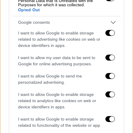
Personal Data that Is Unrelated with the
Οικονομία
|
11.08.2023 22:30
Purposes for which it was collected.
ΙΕΑ: Θα σπάσει κάθε ρεκόρ η ζήτηση
Opted Out
πετρελαίου το 2023 - Τι προβλέπει για το
Google consents
2024
I want to allow Google to enable storage
Η ζήτηση προβλέπεται να φθάσει τα 102,2
related to advertising like cookies on web or
εκατ. βαρέλια ημερησίως το 2023, με την
device identifiers in apps.
Κίνα να αντιπροσωπεύει πάνω από το 70%
της αύξησης
I want to allow my user data to be sent to
Google for online advertising purposes.
I want to allow Google to send me
personalized advertising.
I want to allow Google to enable storage
related to analytics like cookies on web or
device identifiers in apps.
I want to allow Google to enable storage
related to functionality of the website or app.