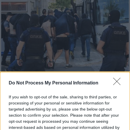
Do Not Process My Personal Information
Ελλάδα
|
11.08.2023 22:34
Τριάντα άτομα προφυλακίστηκαν για
If you wish to opt-out of the sale, sharing to third parties, or
την δολοφονική επίθεση στη Νέα
processing of your personal or sensitive information for
Φιλαδέλφεια - Το Σάββατο η λήψη DNA
targeted advertising by us, please use the below opt-out
section to confirm your selection. Please note that after your
που θα «δείξει» τον δολοφόνο του
opt-out request is processed you may continue seeing
Μιχάλη
interest-based ads based on personal information utilized by