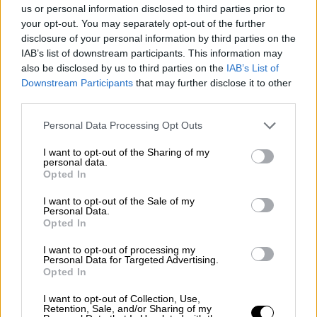
Συνεχείς οι εξελίξεις - Όλοι οι
us or personal information disclosed to third parties prior to
your opt-out. You may separately opt-out of the further
κατηγορούμενοι αρνήθηκαν κάθε σχέση με
disclosure of your personal information by third parties on the
την ανθρωποκτονία του 29χρονου οπαδού
IAB’s list of downstream participants. This information may
της ΑΕΚ, Μιχάλη Κατσουρή
also be disclosed by us to third parties on the
IAB’s List of
Downstream Participants
that may further disclose it to other
third parties.
Please note that this website/app uses one or more Google
Personal Data Processing Opt Outs
services and may gather and store information including but
not limited to your visit or usage behaviour. You may click to
I want to opt-out of the Sharing of my
personal data.
grant or deny consent to Google and its third-party tags to
Opted In
use your data for below specified purposes in below Google
consent section.
I want to opt-out of the Sale of my
Personal Data.
Opted In
I want to opt-out of processing my
Personal Data for Targeted Advertising.
Opted In
I want to opt-out of Collection, Use,
Retention, Sale, and/or Sharing of my