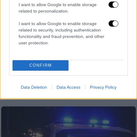
I want to allow Google to enable storage
related to personalization.
I want to allow Google to enable storage
related to security, including authentication
Κόσμος
|
11.08.2023 22:14
functionality and fraud prevention, and other
Aπόκοσμο τοπίο στο Μαρόκο: Ο ουρανός
user protection.
«βάφτηκε» πορτοκαλί από την
αμμοθύελλα
CONFIRM
Τα τοπικά μέσα ενημέρωσης ανέφεραν ότι
ένας άνθρωπος σκοτώθηκε από πεσμένο
δέντρο κατά τη διάρκεια της καταιγίδας στη
Data Deletion
Data Access
Privacy Policy
συνοικία Μεντίνα της μαροκινής πόλης