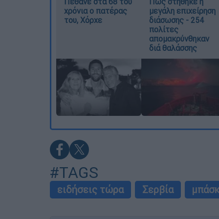
Πέθανε στα 68 του
Πώς στήθηκε η
χρόνια ο πατέρας
μεγάλη επιχείρηση
του, Χόρχε
διάσωσης - 254
πολίτες
απομακρύνθηκαν
διά θαλάσσης
#TAGS
ειδήσεις τώρα
Σερβία
μπάσ