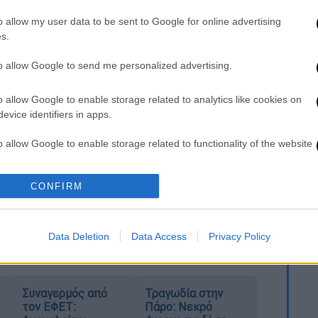
ι:
o allow my user data to be sent to Google for online advertising
ο Ιβάν έπαιξε σε δύο τελικούς του
s.
e. Μία ασθένεια ωστόσο έβγαλε τέλος στην
to allow Google to send me personalized advertising.
λεψε μέχρι το τέλος, χωρίς να γκρινιάζει
ραγματικά.
o allow Google to enable storage related to analytics like cookies on
evice identifiers in apps.
ή στο Σάβνικ του Μαυροβουνίου.
o allow Google to enable storage related to functionality of the website
velikom tugom obaveštava javnost da je
dini života preminuo naš Ivan Ćorović
CONFIRM
o allow Google to enable storage related to personalization.
 (@kkcrvenazvezda)
August 11, 2023
o allow Google to enable storage related to security, including
cation functionality and fraud prevention, and other user protection.
Data Deletion
Data Access
Privacy Policy
Συναγερμός από
Τραγωδία στην
τον ΕΦΕΤ:
Πάρο: Νεκρό