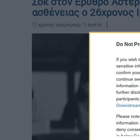
Σοκ στον Ερυθρό Αστέρ
ασθένειας ο 26χρονος 
🕛 χρόνος ανάγνωσης: 1 λεπτό ┋
Do Not Pr
If you wish 
sensitive in
confirm you
continue se
information 
further disc
participants
Downstream 
Please note
information 
deny consent
in below Go