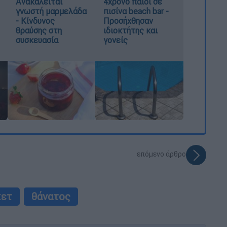
Ανακαλείται
4χρονο παιδί σε
γνωστή μαρμελάδα
πισίνα beach bar -
- Κίνδυνος
Προσήχθησαν
θραύσης στη
ιδιοκτήτης και
συσκευασία
γονείς
επόμενο άρθρο
κετ
θάνατος