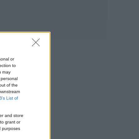
sonal or
ection to
ou may
 personal
out of the
 downstream
B’s List of
er and store
to grant or
ed purposes