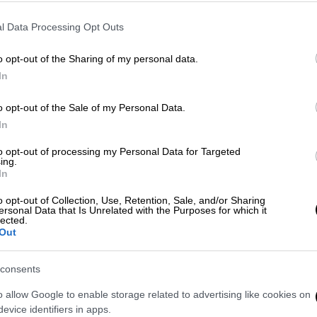
l Data Processing Opt Outs
o opt-out of the Sharing of my personal data.
In
o opt-out of the Sale of my Personal Data.
In
 το ΕΘΝΟΣ στη Google
to opt-out of processing my Personal Data for Targeted
ing.
In
θένεια ο
μπασκετμπολίστας
Ιβάν Τσόροβις,
o opt-out of Collection, Use, Retention, Sale, and/or Sharing
άστιο και σπάνιο ταλέντο για το
μπάσκετ
ersonal Data that Is Unrelated with the Purposes for which it
lected.
Out
ας, καθώς «έφυγε» μετά από μάχη που
δεν μπόρεσε να κερδίσει. Ο λόγος για τον
consents
α 26 του χρόνια.
o allow Google to enable storage related to advertising like cookies on
evice identifiers in apps.