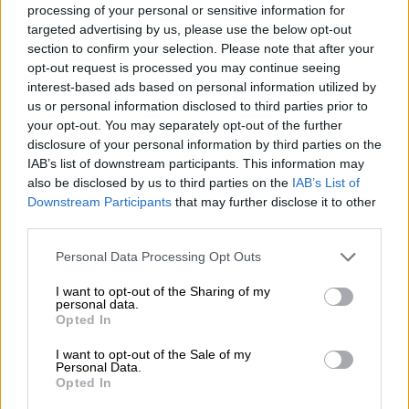
processing of your personal or sensitive information for
Viral
|
17.03.2020 11:41
targeted advertising by us, please use the below opt-out
Κορονοϊός: Οι... χορευτικές συμβουλές
section to confirm your selection. Please note that after your
μιας ομάδας νέων από τη Νότια Αφρική
opt-out request is processed you may continue seeing
interest-based ads based on personal information utilized by
Μια χορωδία νέων αποφάσισε να περάσει το
us or personal information disclosed to third parties prior to
δικό της μήνυμα για τον COVID-19, μόνο που
your opt-out. You may separately opt-out of the further
επέλεξε έναν πιο διασκεδαστικό και
disclosure of your personal information by third parties on the
χαρούμενο τρόπο
IAB’s list of downstream participants. This information may
also be disclosed by us to third parties on the
IAB’s List of
Downstream Participants
that may further disclose it to other
third parties.
Please note that this website/app uses one or more Google
Personal Data Processing Opt Outs
services and may gather and store information including but
not limited to your visit or usage behaviour. You may click to
I want to opt-out of the Sharing of my
personal data.
grant or deny consent to Google and its third-party tags to
Opted In
use your data for below specified purposes in below Google
consent section.
I want to opt-out of the Sale of my
Personal Data.
Opted In