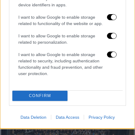
device identifiers in apps.
I want to allow Google to enable storage
related to functionality of the website or app.
Κόσμος
|
16.03.2019 15:58
I want to allow Google to enable storage
Zohra: Η πρώτη γυναικεία χορωδία του
related to personalization.
Αφγανιστάν κάνει διεθνή καριέρα
I want to allow Google to enable storage
«Είναι πολύ σημαντικό για εμάς τις γυναίκες
related to security, including authentication
στην ορχήστρα να ξέρουμε ότι η διεθνής
functionality and fraud prevention, and other
κοινότητα μάς στηρίζει ενώ διεκδικούμε τα
user protection.
ανθρώπινα δικαώματά μας», δηλώνουν
CONFIRM
Data Deletion
Data Access
Privacy Policy