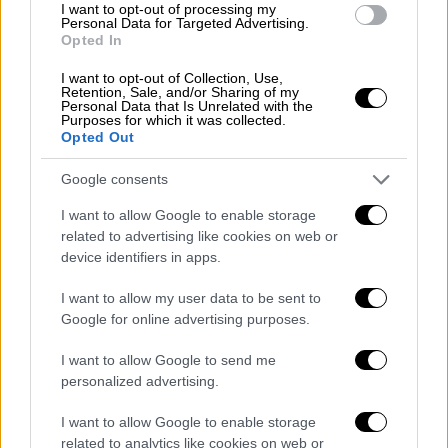
I want to opt-out of processing my
Personal Data for Targeted Advertising.
Opted In
I want to opt-out of Collection, Use,
Πολιτισμός
|
25.10.2019 19:58
Retention, Sale, and/or Sharing of my
«Χρυσό δίπλωμα» για την παιδική
Personal Data that Is Unrelated with the
Purposes for which it was collected.
χορωδία του Μουσικού Σχολείου Αθήνας
Opted Out
Το Χρυσό Δίπλωμα κατέκτησε η παιδική
Google consents
χορωδία του Μουσικού Σχολείου Αθήνας
στον 3ο Διεθνή Διαγωνισμό και Φεστιβάλ
I want to allow Google to enable storage
related to advertising like cookies on web or
Χορωδιών Καλαμάτας
device identifiers in apps.
I want to allow my user data to be sent to
Google for online advertising purposes.
I want to allow Google to send me
personalized advertising.
I want to allow Google to enable storage
related to analytics like cookies on web or