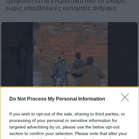
τροφοδοτείται ενεργειακά όλο το 24ωρο,
χωρίς υπερβολικές εκπομπές άνθρακα
Do Not Process My Personal Information
If you wish to opt-out of the sale, sharing to third parties, or
processing of your personal or sensitive information for
Κόσμος
|
17.03.2023 23:03
targeted advertising by us, please use the below opt-out
Φλωρεντία: Ακτιβιστές λερώνουν με
section to confirm your selection. Please note that after your
μπογιά τοίχο του Παλάτσο Βέκιο - Βίντεο