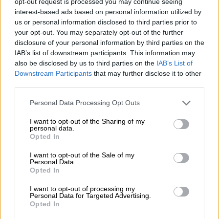
opt-out request is processed you may continue seeing
από τη στιγμή της σύλληψης
interest-based ads based on personal information utilized by
us or personal information disclosed to third parties prior to
Η ομάδα ακτιβιστών Ultima Generazione
your opt-out. You may separately opt-out of the further
(«Τελευταία Γενιά») «χτύπησε» ξανά, αυτή τη
disclosure of your personal information by third parties on the
φορά στη Φλωρεντία
IAB’s list of downstream participants. This information may
also be disclosed by us to third parties on the
IAB’s List of
Downstream Participants
that may further disclose it to other
third parties.
Please note that this website/app uses one or more Google
Personal Data Processing Opt Outs
services and may gather and store information including but
not limited to your visit or usage behaviour. You may click to
I want to opt-out of the Sharing of my
personal data.
grant or deny consent to Google and its third-party tags to
Opted In
use your data for below specified purposes in below Google
consent section.
I want to opt-out of the Sale of my
Personal Data.
Opted In
I want to opt-out of processing my
Personal Data for Targeted Advertising.
Opted In