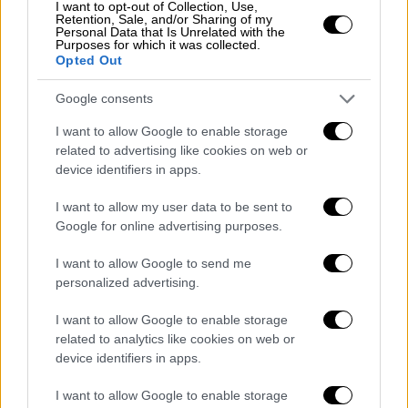
I want to opt-out of Collection, Use,
Retention, Sale, and/or Sharing of my
Ελλάδα
|
01.01.2023 18:31
Personal Data that Is Unrelated with the
Purposes for which it was collected.
«Κανείς δεν έχει το δικαίωμα με πλάγιο
Opted Out
τρόπο να επιβάλει τέτοια πρότυπα» -
Δήλωση της Κατερίνας Λάσπα για τις
Google consents
drag queens προκάλεσε τσουνάμι
I want to allow Google to enable storage
αντιδράσεων
related to advertising like cookies on web or
device identifiers in apps.
Δυσαρέσκεια από ΛΟΑΤΚΙ ακτιβιστές και
εσωκομματικά «πυρά» για την Γ.Γ.
I want to allow my user data to be sent to
Εθελοντισμού του ΠΑΣΟΚ
Google for online advertising purposes.
I want to allow Google to send me
personalized advertising.
I want to allow Google to enable storage
related to analytics like cookies on web or
device identifiers in apps.
I want to allow Google to enable storage