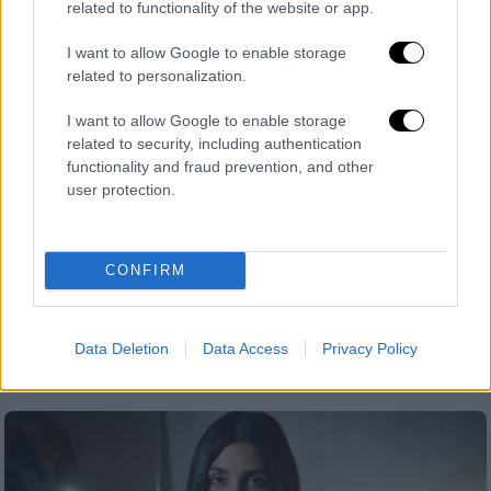
related to functionality of the website or app.
I want to allow Google to enable storage
related to personalization.
I want to allow Google to enable storage
related to security, including authentication
functionality and fraud prevention, and other
Κόσμος
|
05.10.2022 18:22
user protection.
Υπερασπίζονται το περιβάλλον και
χάνουν τη ζωή τους: Το Μεξικό η χώρα
με τους περισσότερους θανάτους
CONFIRM
ακτιβιστών
Στο Μεξικό σκοτώθηκαν 54 ακτιβιστές το
Data Deletion
Data Access
Privacy Policy
2021