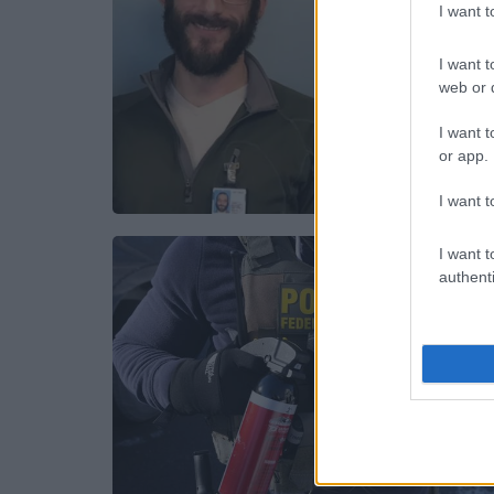
I want 
I want t
web or d
I want t
or app.
I want t
I want t
authenti