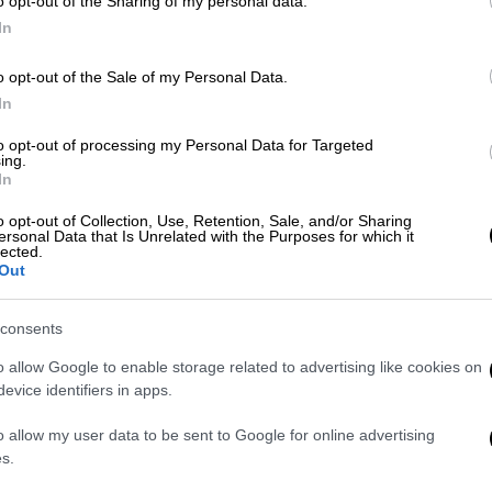
χαρακτηριστικά η τραγουδίστρια
o opt-out of the Sharing of my personal data.
In
o opt-out of the Sale of my Personal Data.
Μουσική
|
29.01.2026 09:02
In
«Streets of Minneapolis»: Ο Bruce
to opt-out of processing my Personal Data for Targeted
Springsteen «ροκάρει» κατά
ing.
Τραμπ και ICE - Το νέο τραγούδι
In
για την κρατική τρομοκρατία στη
o opt-out of Collection, Use, Retention, Sale, and/or Sharing
Μινεάπολη
ersonal Data that Is Unrelated with the Purposes for which it
lected.
Out
Ο Μπρους Σπρίνγκστιν (Bruce
Springsteen) κυκλοφόρησε την
Τετάρτη ένα νέο τραγούδι
consents
διαμαρτυρίας
o allow Google to enable storage related to advertising like cookies on
evice identifiers in apps.
o allow my user data to be sent to Google for online advertising
s.
Κόσμος
|
28.01.2026 22:14