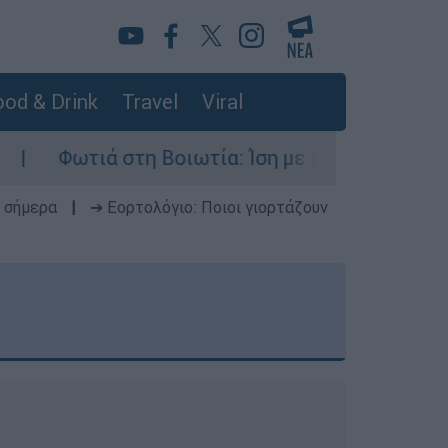
od & Drink
Travel
Viral
 Βοιωτία: Ίση με έξι ατομικές βόμβες της Χιροσ
 σήμερα
|
➔ Εορτολόγιο: Ποιοι γιορτάζουν