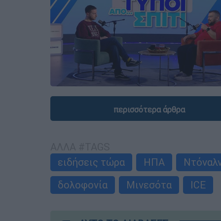
περισσότερα άρθρα
ΑΛΛΑ #TAGS
ειδήσεις τώρα
ΗΠΑ
Ντόναλν
δολοφονία
Μινεσότα
ICE