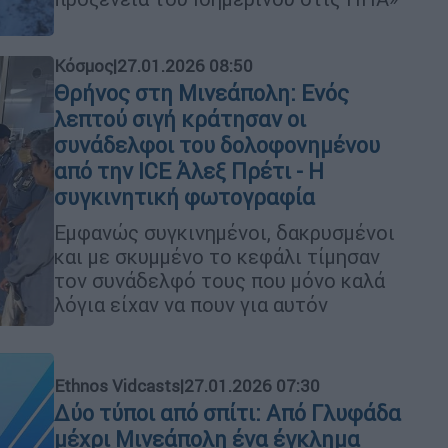
Κόσμος
|
27.01.2026 08:50
Θρήνος στη Μινεάπολη: Ενός
λεπτού σιγή κράτησαν οι
συνάδελφοι του δολοφονημένου
από την ICE Άλεξ Πρέτι - H
συγκινητική φωτογραφία
Εμφανώς συγκινημένοι, δακρυσμένοι
και με σκυμμένο το κεφάλι τίμησαν
τον συνάδελφό τους που μόνο καλά
λόγια είχαν να πουν για αυτόν
Ethnos Vidcasts
|
27.01.2026 07:30
Δύο τύποι από σπίτι: Από Γλυφάδα
μέχρι Μινεάπολη ένα έγκλημα