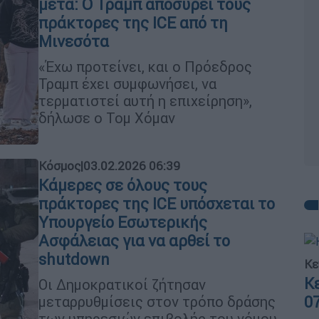
μετά: Ο Τραμπ αποσύρει τους
πράκτορες της ICE από τη
Μινεσότα
«Έχω προτείνει, και ο Πρόεδρος
Τραμπ έχει συμφωνήσει, να
τερματιστεί αυτή η επιχείρηση»,
δήλωσε ο Τομ Χόμαν
Κόσμος
|
03.02.2026 06:39
Κάμερες σε όλους τους
πράκτορες της ICE υπόσχεται το
Υπουργείο Εσωτερικής
Ασφάλειας για να αρθεί το
shutdown
Κε
Κ
Οι Δημοκρατικοί ζήτησαν
0
μεταρρυθμίσεις στον τρόπο δράσης
των υπηρεσιών επιβολής του νόμου