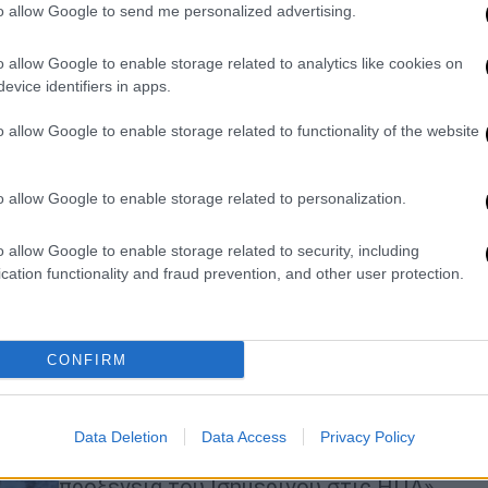
Δολοφονία Άλεξ Πρέτι στη
to allow Google to send me personalized advertising.
Μινεάπολη: Σε διαθεσιμότητα οι
πράκτορες που τον πυροβόλησαν
o allow Google to enable storage related to analytics like cookies on
evice identifiers in apps.
Η CBP έχει αναφέρει ότι εξετάζει το
συμβάν
o allow Google to enable storage related to functionality of the website
o allow Google to enable storage related to personalization.
o allow Google to enable storage related to security, including
Κόσμος
|
28.01.2026 07:18
cation functionality and fraud prevention, and other user protection.
Ο Ισημερινός καταγγέλλει
προσπάθεια εισόδου πράκτορα
της ICE στο προξενείο του στη
CONFIRM
Μινεάπολη
Το υπουργείο Εξωτερικών αξίωσε να
«μην επαναληφθούν ενέργειες αυτής
Data Deletion
Data Access
Privacy Policy
της φύσης σε κανένα από τα
προξενεία του Ισημερινού στις ΗΠΑ»