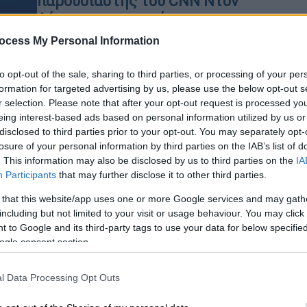
παρουσιαστής του CNN Ντον
Λέμον για παρουσία του σε
διαμαρτυρία κατά της ICE
ocess My Personal Information
ΑΘ
Ο γνωστός δημοσιογράφος
Α
to opt-out of the sale, sharing to third parties, or processing of your per
συνελήφθη στο Λος Άντζελες, ενώ η
0
formation for targeted advertising by us, please use the below opt-out s
υπεράσπισή του κάνει λόγο για
r selection. Please note that after your opt-out request is processed y
επίθεση στην Πρώτη Τροπολογία και
eing interest-based ads based on personal information utilized by us or
στην ελευθερία του Τύπου
disclosed to third parties prior to your opt-out. You may separately opt-
losure of your personal information by third parties on the IAB’s list of
. This information may also be disclosed by us to third parties on the
IA
Participants
that may further disclose it to other third parties.
Lifestyle
|
30.01.2026 12:43
Η Lady Gaga ξέσπασε κατά της
 that this website/app uses one or more Google services and may gath
including but not limited to your visit or usage behaviour. You may click 
ICE και της βίας στη Μινεάπολη
 to Google and its third-party tags to use your data for below specifi
στη συναυλία της στο Τόκιο
ogle consent section.
«Πρέπει να επιστρέψουμε σε ένα
μέρος ασφάλειας, ειρήνης και
l Data Processing Opt Outs
λογοδοσίας», ανέφερε