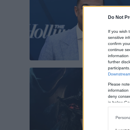
Do Not Pr
If you wish 
sensitive in
confirm you
continue se
information 
further disc
participants
Downstream 
Please note
information 
deny consent
in below Go
Persona