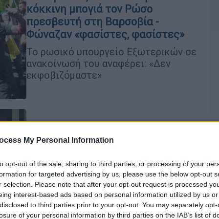
κόκκινη μπογιά τον Ρώσο
πρεσβευτή στη Βαρσοβία -
Φώναζαν «φασίστες, φασίστες»
Το ρωσικό υπουργείο Εξωτερικών σε
ανακοίνωσή του αναφέρει: «Δεν
εκφοβιζόμαστε»
Πολιτική
|
04.03.2022 09:51
ocess My Personal Information
Ρώσος πρέσβης στην Ελλάδα: Δεν
έχουμε σκοπό την κατοχή της
to opt-out of the sale, sharing to third parties, or processing of your per
Ουκρανίας
formation for targeted advertising by us, please use the below opt-out s
Κε
r selection. Please note that after your opt-out request is processed y
Τι είπε σε δημοσιογράφους ο Ρώσος
Κ
eing interest-based ads based on personal information utilized by us or
Πρέσβης στην Ελλάδα Αντρέι
0
disclosed to third parties prior to your opt-out. You may separately opt-
Μάσλοφ
losure of your personal information by third parties on the IAB’s list of