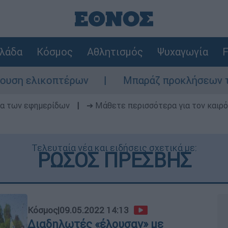
λάδα
Κόσμος
Αθλητισμός
Ψυχαγωγία
F
ελικοπτέρων
Μπαράζ προκλήσεων της Άγκυρ
δα των εφημερίδων
|
➔ Μάθετε περισσότερα για τον καιρό
Τελευταία νέα και ειδήσεις σχετικά με:
ΡΩΣΟΣ ΠΡΕΣΒΗΣ
Κόσμος
|
09.05.2022 14:13
Διαδηλωτές «έλουσαν» με