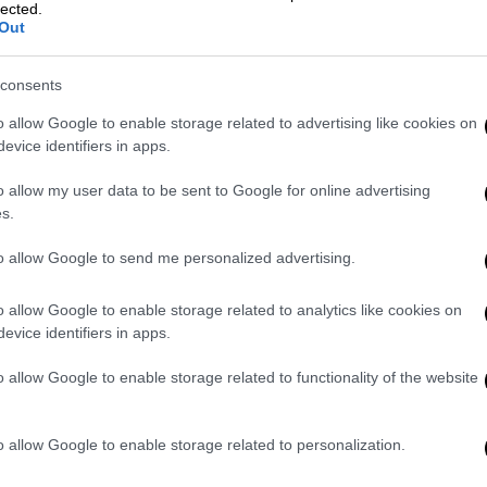
άμεσα τις αρνητικές συνέπειες της
lected.
λιβυκής κρίσης, δικαιούται να
Out
συμμετέχει πλήρως στις πολυμερείς
προσπάθειες για την επίλυση της
consents
Ώρ
σύγκρουσης στη Λιβύη
Ώ
o allow Google to enable storage related to advertising like cookies on
evice identifiers in apps.
Πολιτική
|
19.12.2018 17:31
Ρώσος πρέσβης: Η Συμφωνία των
o allow my user data to be sent to Google for online advertising
Πρεσπών δεν επηρεάζει τις
s.
σχέσεις με την Ελλάδα
to allow Google to send me personalized advertising.
Η ρωσική πλευρά δηλώνει πια
ικανοποιημένη από τις σχέσεις της
o allow Google to enable storage related to analytics like cookies on
Ελλάδα, κάνοντας ειδική μνεία στον
evice identifiers in apps.
«εντατικό διάλογο των τελευταίων
o allow Google to enable storage related to functionality of the website
τριών ετών»
o allow Google to enable storage related to personalization.
Πολιτική
|
19.12.2018 14:03