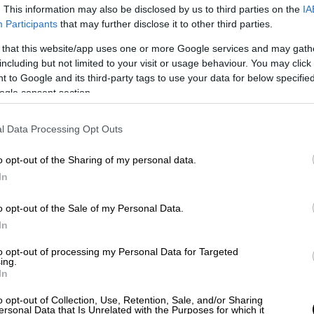
. This information may also be disclosed by us to third parties on the
IA
Participants
that may further disclose it to other third parties.
Κε
 that this website/app uses one or more Google services and may gath
Κόσμος
|
20.06.2021 14:43
including but not limited to your visit or usage behaviour. You may click 
Κ
 to Google and its third-party tags to use your data for below specifi
ΗΠΑ - Ρωσία: Επιστρέφει στην
0
ogle consent section.
Ουάσινγκτον ο Ρώσος Πρέσβης
Λιώνει ο «Πάγος» ανάμεσα στις δύο
l Data Processing Opt Outs
πλευρές - Σύντομα επιστρέψει στην
Ώρ
Μόσχα και ο Αμερικανός πρέσβης
o opt-out of the Sharing of my personal data.
Ώ
In
Πολιτική
|
14.06.2020 09:39
o opt-out of the Sale of my Personal Data.
Ρώσος πρέσβης στην Ελλάδα:
In
Αυτονόητες η υφαλοκρηπίδα και η
Ώρ
to opt-out of processing my Personal Data for Targeted
ΑΟΖ των νησιών
ing.
Π
In
Τονίζει ότι η Ελλάδα ως χώρα της
Γ
Μεσογείου, η οποία αντιμετωπίζει
o opt-out of Collection, Use, Retention, Sale, and/or Sharing
φ
ersonal Data that Is Unrelated with the Purposes for which it