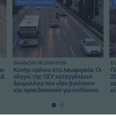
Μαρία Λιλιοπούλου
Μ
Ελλάδα
┋
06.08.2026 06:50
Ελ
αν
Κυνήγι χρόνου στα λεωφορεία: Οι
Πύ
ιά
οδηγοί της ΟΣΥ καταγγέλλουν
20
δρομολόγια που «δεν βγαίνουν»
χα
και προειδοποιούν για κινδύνους
κί