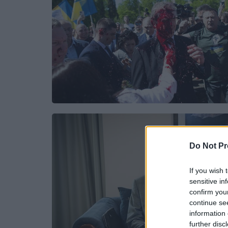
Do Not Pr
If you wish 
sensitive in
confirm you
continue se
information 
further disc