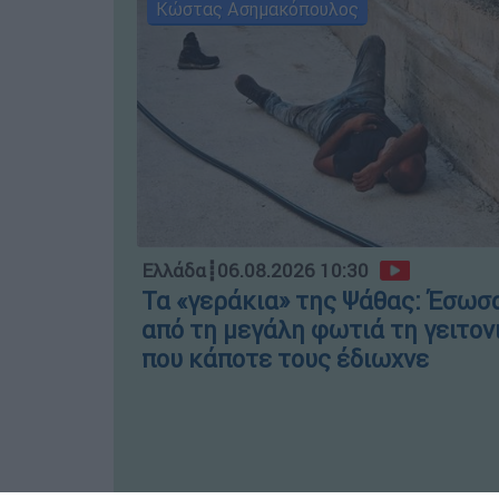
Κώστας Ασημακόπουλος
Ελλάδα
┋
06.08.2026 10:30
Τα «γεράκια» της Ψάθας: Έσωσ
από τη μεγάλη φωτιά τη γειτον
που κάποτε τους έδιωχνε