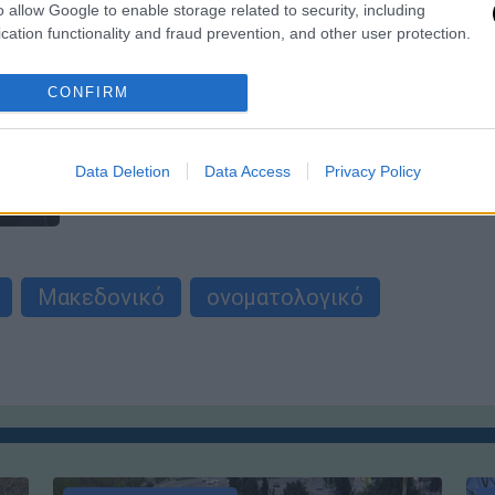
Ρώσος πρέσβης στην Ελλάδα:
o allow Google to enable storage related to security, including
Βλέπουμε θετικά την επίλυση του
cation functionality and fraud prevention, and other user protection.
Μακεδονικού
CONFIRM
«Η κύρωση της Συμφωνίας των
Πρεσπών δεν θα επηρεάσει τις
σχέσεις μας με την Ελλάδα»,
Data Deletion
Data Access
Privacy Policy
σημείωσε ο Ρώσος πρέσβης.
Μακεδονικό
ονοματολογικό