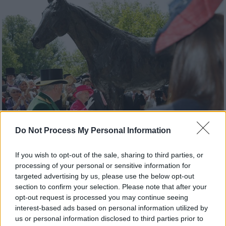
Do Not Process My Personal Information
If you wish to opt-out of the sale, sharing to third parties, or
Κόσμος
|
04.02.2023 00:30
processing of your personal or sensitive information for
Βρετανία: «Τέλος εποχής» για τα
targeted advertising by us, please use the below opt-out
εξωφρενικά καπέλα και ρούχα στις
section to confirm your selection. Please note that after your
ιπποδρομίες - Εγκαταλείπεται το
opt-out request is processed you may continue seeing
interest-based ads based on personal information utilized by
παραδοσιακό dress code
us or personal information disclosed to third parties prior to