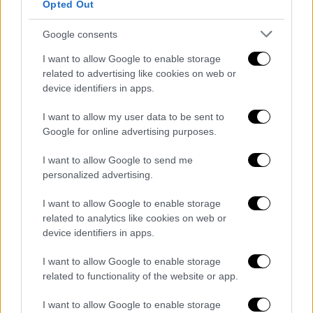
Viral
|
24.01.2023 20:57
Opted Out
Πρωτοφανές περιστατικό σε
Google consents
ιππόδρομο: Άλογο τρέχει χωρίς αναβάτη
και τερματίζει πρώτο
I want to allow Google to enable storage
related to advertising like cookies on web or
Ένα πρωτοφανές περιστατικό συνέβη στον
device identifiers in apps.
ιππόδρομο Chukyo Racecourse
I want to allow my user data to be sent to
Google for online advertising purposes.
I want to allow Google to send me
personalized advertising.
I want to allow Google to enable storage
related to analytics like cookies on web or
device identifiers in apps.
I want to allow Google to enable storage
related to functionality of the website or app.
I want to allow Google to enable storage