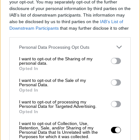
Ο διοργανωτής ορισμένων από τις
your opt-out. You may separately opt-out of the further
disclosure of your personal information by third parties on the
σημαντικότερες της Αγγλίας ανακοίνωσε
IAB’s list of downstream participants. This information may
σήμερα ότι εγκαταλείπεται το
also be disclosed by us to third parties on the
IAB’s List of
παραδοσιακό dress code
Downstream Participants
that may further disclose it to other
third parties.
Please note that this website/app uses one or more Google
Personal Data Processing Opt Outs
services and may gather and store information including but
not limited to your visit or usage behaviour. You may click to
I want to opt-out of the Sharing of my
personal data.
grant or deny consent to Google and its third-party tags to
Opted In
use your data for below specified purposes in below Google
consent section.
I want to opt-out of the Sale of my
Personal Data.
Opted In
I want to opt-out of processing my
Personal Data for Targeted Advertising.
Opted In
I want to opt-out of Collection, Use,
Retention, Sale, and/or Sharing of my
Personal Data that Is Unrelated with the
Purposes for which it was collected.