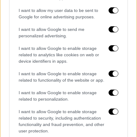
Lifestyle
|
29.09.2022 07:40
I want to allow my user data to be sent to
Κάρα Ντελεβίν: Η πρώτη επίσημη
Google for online advertising purposes.
εμφάνισή της μετά τα δημοσιεύματα ότι
I want to allow Google to send me
αντιμετωπίζει προβλήματα υγείας
personalized advertising.
Το μοντέλο και ακτιβίστρια Κάρα Ντελεβίν
I want to allow Google to enable storage
(Cara Delevingne) εθεάθη στη γαλλική
related to analytics like cookies on web or
πρωτεύουσα και έδωσε το «παρών» στο
device identifiers in apps.
πάρτι για την παρουσίαση της συλλογής
«Cara Loves Karl» κατά την διάρκεια της
I want to allow Google to enable storage
Εβδομάδας Μόδας, σύμφωνα με το People
related to functionality of the website or app.
I want to allow Google to enable storage
related to personalization.
I want to allow Google to enable storage
related to security, including authentication
functionality and fraud prevention, and other
user protection.