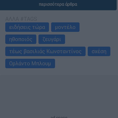
περισσότερα άρθρα
ΑΛΛΑ #TAGS
ειδήσεις τώρα
μοντέλο
ηθοποιός
ζευγάρι
τέως βασιλιάς Κωνσταντίνος
σχέση
Ορλάντο Μπλουμ