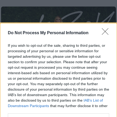
Do Not Process My Personal Information
If you wish to opt-out of the sale, sharing to third parties, or
processing of your personal or sensitive information for
targeted advertising by us, please use the below opt-out
section to confirm your selection. Please note that after your
opt-out request is processed you may continue seeing
interest-based ads based on personal information utilized by
us or personal information disclosed to third parties prior to
your opt-out. You may separately opt-out of the further
disclosure of your personal information by third parties on the
Lifestyle
|
21.02.2023 13:36
IAB’s list of downstream participants. This information may
Πόπι Ντελεβίν: Η αδελφή της Κάρα
also be disclosed by us to third parties on the
IAB’s List of
Ντελεβίν που έκλεψε την καρδιά του
Downstream Participants
that may further disclose it to other
πρίγκιπα Κωνσταντίνου Αλεξίου
third parties.