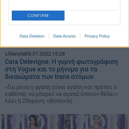
CONFIRM
Data Deletion
Data Access
Privacy Policy
Lifestyle
|
05.07.2022 10:28
Cara Delevigne: Η γυμνή φωτογράφιση
στη Vogue και το μήνυμα για τα
δικαιώματα των trans ατόμων
«Για μένα η αγάπη είναι αγάπη και πρέπει ο
καθένας να μπορεί να αγαπά όποιον θέλει»
λέει η 29χρονη ηθοποιός