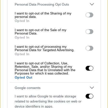
Παρά τα 12 χρόνια διαφοράς τους, ο
Please note that this website/app uses one or more Google
Personal Data Processing Opt Outs
services and may gather and store information including but
Κωνσταντίνος Αλέξιος, εγγονός του τέως
not limited to your visit or usage behaviour. You may click to
I want to opt-out of the Sharing of my
βασιλιά Κωνσταντίνου Β' και η αδερφή του
personal data.
grant or deny consent to Google and its third-party tags to
διάσημου μοντέλου Cara Delevingne ζουν
Opted In
use your data for below specified purposes in below Google
ένα τρυφερό ειδύλλιο
consent section.
I want to opt-out of the Sale of my
Personal Data.
Opted In
I want to opt-out of processing my
Personal Data for Targeted Advertising.
Opted In
I want to opt-out of Collection, Use,
Retention, Sale, and/or Sharing of my
Personal Data that Is Unrelated with the
Purposes for which it was collected.
Opted Out
Google consents
I want to allow Google to enable storage
related to advertising like cookies on web or
device identifiers in apps.