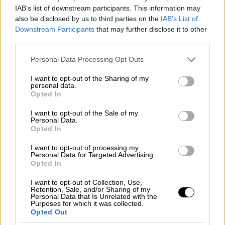
IAB’s list of downstream participants. This information may
also be disclosed by us to third parties on the
IAB’s List of
Downstream Participants
that may further disclose it to other
third parties.
Please note that this website/app uses one or more Google
Personal Data Processing Opt Outs
services and may gather and store information including but
not limited to your visit or usage behaviour. You may click to
I want to opt-out of the Sharing of my
personal data.
grant or deny consent to Google and its third-party tags to
Opted In
use your data for below specified purposes in below Google
consent section.
I want to opt-out of the Sale of my
Personal Data.
Opted In
I want to opt-out of processing my
Personal Data for Targeted Advertising.
Opted In
Lifestyle
|
30.07.2024 12:45
I want to opt-out of Collection, Use,
Στα μαχαίρια Μπέλα Χαντίντ - Adidas
Retention, Sale, and/or Sharing of my
Personal Data that Is Unrelated with the
για την διαφήμιση: «Δεν ήξερα για τα
Purposes for which it was collected.
Opted Out
φρικτά γεγονότα»