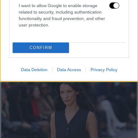
Χαντίντ για τη διαφημιστική καμπάνια
I want to allow Google to enable storage
related to security, including authentication
με θέμα τους Ολυμπιακούς Αγώνες του
functionality and fraud prevention, and other
Μονάχου
user protection.
Η Adidas ζήτησε συγγνώμη στη Bella Hadid
για τον «αρνητικό αντίκτυπο» που είχε η
διαφήμιση που κυκλοφόρησε με θέμα τους
CONFIRM
Ολυμπιακούς Αγώνες του Μονάχου
Data Deletion
Data Access
Privacy Policy