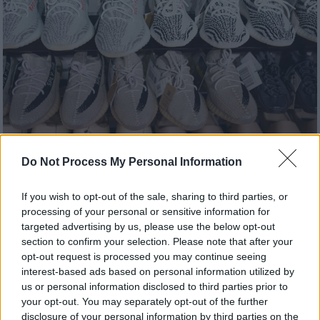
Do Not Process My Personal Information
Κόσμος
|
02.03.2025 13:52
If you wish to opt-out of the sale, sharing to third parties, or
Η Τουρκία επιβάλλει πρόστιμο στην
processing of your personal or sensitive information for
targeted advertising by us, please use the below opt-out
Adidas για παπούτσια από δέρμα
section to confirm your selection. Please note that after your
γουρουνιού
opt-out request is processed you may continue seeing
interest-based ads based on personal information utilized by
Η αρμόδια Αρχή μιλά για υλικά «αντίθετα με
us or personal information disclosed to third parties prior to
τις θρησκευτικές ευαισθησίες της
your opt-out. You may separately opt-out of the further
πλειοψηφίας της κοινωνίας»
disclosure of your personal information by third parties on the