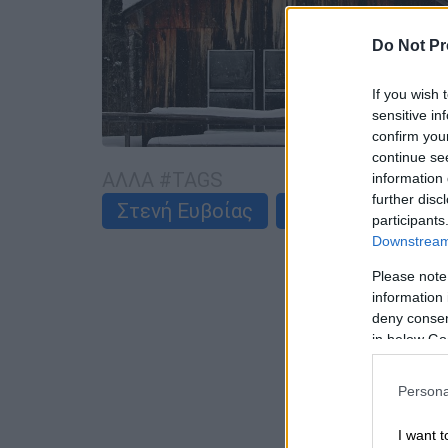
Do Not Pr
If you wish 
sensitive in
confirm you
continue se
ΑΛΛΑ #TAGS
information 
further disc
Στενή Ευβοίας
Οι δέκα καλύτερ
participants
Downstream 
Please note
information 
deny consent
in below Go
Persona
I want t