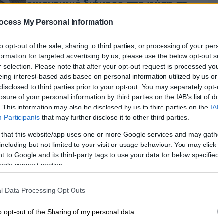
οικονομικό διήμερο στη φύση σε
ένα από τα ωραιότερα χωριά της
ocess My Personal Information
Ελλάδας
Και… δεν θα θέλεις να γυρίσεις!
to opt-out of the sale, sharing to third parties, or processing of your per
formation for targeted advertising by us, please use the below opt-out s
r selection. Please note that after your opt-out request is processed y
eing interest-based ads based on personal information utilized by us or
disclosed to third parties prior to your opt-out. You may separately opt-
losure of your personal information by third parties on the IAB’s list of
οι χειμερινοί προορισμοί
. This information may also be disclosed by us to third parties on the
IA
Participants
that may further disclose it to other third parties.
 that this website/app uses one or more Google services and may gath
including but not limited to your visit or usage behaviour. You may click 
 to Google and its third-party tags to use your data for below specifi
ogle consent section.
Κε
Κ
l Data Processing Opt Outs
0
o opt-out of the Sharing of my personal data.