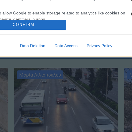
o allow Google to enable storage related to analytics like cookies on
ΑΠ
evice identifiers in apps.
Μ
CONFIRM
Α
o allow Google to enable storage related to functionality of the website
Data Deletion
Data Access
Privacy Policy
o allow Google to enable storage related to personalization.
o allow Google to enable storage related to security, including
cation functionality and fraud prevention, and other user protection.
Μαρία Λιλιοπούλου
Μ