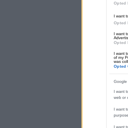
Opted 
I want t
Opted 
I want 
Advertis
Opted 
I want t
of my P
was col
Opted 
Google 
I want t
web or d
I want t
purpose
I want 