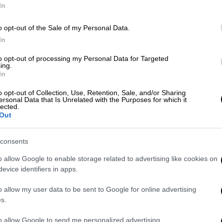
In
Με
o opt-out of the Sale of my Personal Data.
Μ
In
0
to opt-out of processing my Personal Data for Targeted
ing.
In
o opt-out of Collection, Use, Retention, Sale, and/or Sharing
ersonal Data that Is Unrelated with the Purposes for which it
ΑΠ
lected.
Out
Β
θ
consents
o allow Google to enable storage related to advertising like cookies on
evice identifiers in apps.
ΑΘ
o allow my user data to be sent to Google for online advertising
Α
s.
to allow Google to send me personalized advertising.