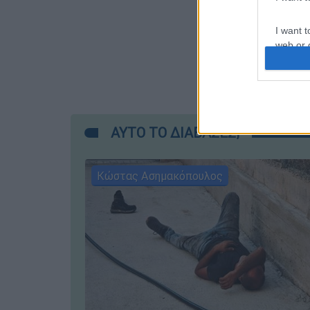
I want t
web or d
I want t
or app.
I want t
ΑΥΤΟ ΤΟ ΔΙΑΒΑΣΕΣ;
I want t
authenti
Κώστας Ασημακόπουλος