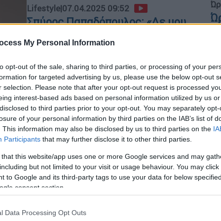
Ώρ
Lifestyle
|
07.04.2025 09:52
Ώ
Σπύρος Παπαδόπουλος: «Δε μου
ταιριάζει ο γάμος, έκανα δύο -
ocess My Personal Information
Περνάω πάρα πολύ καλά μόνος
μου»
to opt-out of the sale, sharing to third parties, or processing of your per
ΑΠ
«Νομίζω, ότι μου βάζεις το χέρι
formation for targeted advertising by us, please use the below opt-out s
Μ
r selection. Please note that after your opt-out request is processed y
μπροστά στο στόμα και πνίγομαι»,
eing interest-based ads based on personal information utilized by us or
Α
υποστήριξε ο ηθοποιός
disclosed to third parties prior to your opt-out. You may separately opt-
losure of your personal information by third parties on the IAB’s list of
. This information may also be disclosed by us to third parties on the
IA
Participants
that may further disclose it to other third parties.
Our Network
|
02.03.2025 18:00
ΑΘ
 that this website/app uses one or more Google services and may gath
Στα πρώτα 4 πάτωνε: Το πρόσωπο
Α
including but not limited to your visit or usage behaviour. You may click 
που δεν είδαμε ποτέ στους
 to Google and its third-party tags to use your data for below specifi
«Απαράδεκτους», εκτόξευσε την
ogle consent section.
τηλεθέαση απ’ το 5ο επεισόδιο
l Data Processing Opt Outs
Ποτέ δε θέλησε να γίνει γνωστός γι’
ΑΠ