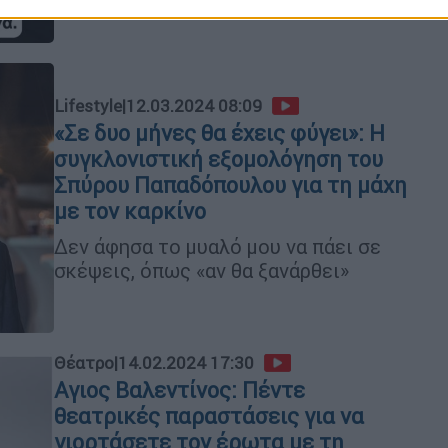
Lifestyle
|
12.03.2024 08:09
«Σε δυο μήνες θα έχεις φύγει»: Η
συγκλονιστική εξομολόγηση του
Σπύρου Παπαδόπουλου για τη μάχη
με τον καρκίνο
Δεν άφησα το μυαλό μου να πάει σε
σκέψεις, όπως «αν θα ξανάρθει»
Θέατρο
|
14.02.2024 17:30
Αγιος Βαλεντίνος: Πέντε
θεατρικές παραστάσεις για να
γιορτάσετε τον έρωτα με τη