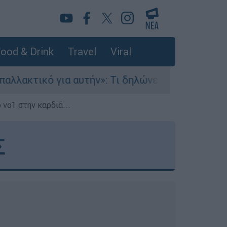
ood & Drink
Travel
Viral
τήν»: Τι δηλώνει στο ethnos.gr ο Κώστας Παπαδά
 νο1 στην καρδιά...
Σ