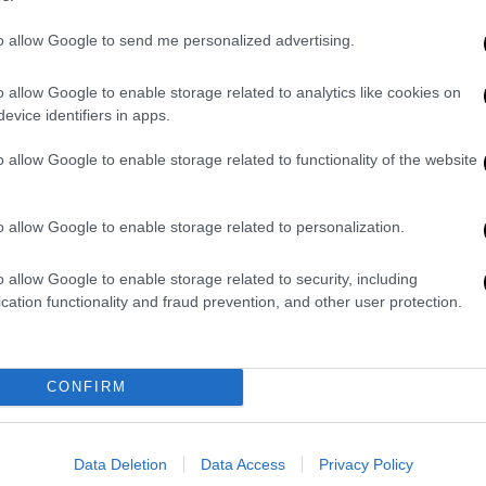
Σπύρος Παπαδόπουλος: «Με κάνει
έξαλλο αυτή η υποκρισία, δεν το
to allow Google to send me personalized advertising.
μπορώ καθόλου»
o allow Google to enable storage related to analytics like cookies on
Η έκρηξη του ηθοποιού σχετικά με
evice identifiers in apps.
την πολιτική ορθότητα
o allow Google to enable storage related to functionality of the website
o allow Google to enable storage related to personalization.
o allow Google to enable storage related to security, including
Πολιτικό Παρασκήνιο
|
29.09.2024 11:09
cation functionality and fraud prevention, and other user protection.
Η Άννα Διαμαντοπούλου σε δείπνο
με τους «Απαράδεκτους» και τον
Φασουλή - Το χιουμοριστικό
CONFIRM
βίντεο
«Η Άννα δεν μιλάει ξύλινα» - «Είναι
φυτό όμως!»
Data Deletion
Data Access
Privacy Policy