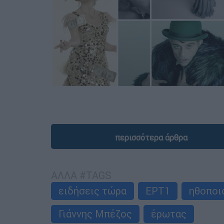
περισσότερα άρθρα
ΑΛΛΑ #TAGS
ειδήσεις τώρα
ΕΡΤ1
ηθοποι
Γιάννης Μπέζος
έρωτας