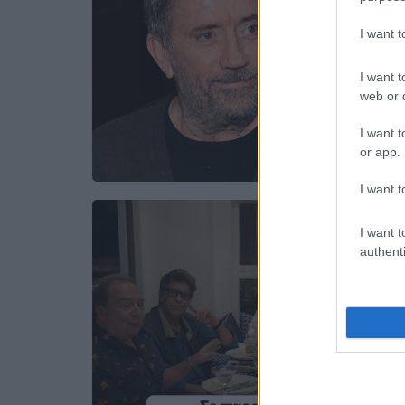
I want 
I want t
web or d
I want t
or app.
I want t
I want t
authenti