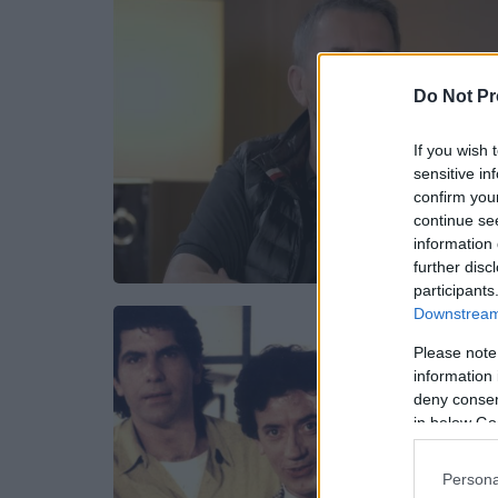
Do Not Pr
If you wish 
sensitive in
confirm you
continue se
information 
further disc
participants
Downstream 
Please note
information 
deny consent
in below Go
Persona