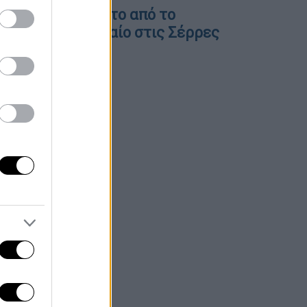
ίντεο ντοκουμέντο από το
ανατηφόρο τροχαίο στις Σέρρες