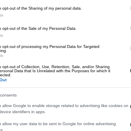
αυτό και σήμερα τα ίχνη του
Β
o opt-out of the Sharing of my personal data.
αγνοούνται…
θ
In
Πολιτισμός
|
14.02.2025 08:54
o opt-out of the Sale of my Personal Data.
Πού να πάτε την ημέρα του Αγίου
In
Βαλεντίνου - Ζήστε μια βραδιά
to opt-out of processing my Personal Data for Targeted
γεμάτη μουσική και θέατρο
ing.
In
Στις 14 Φεβρουαρίου, η αγάπη
o opt-out of Collection, Use, Retention, Sale, and/or Sharing
κατακτά τη σκηνή! Κωμωδία, δράμα,
ersonal Data that Is Unrelated with the Purposes for which it
ρομαντισμός ή μουσική; Όποια κι αν
lected.
Out
είναι η δική σας εκδοχή του έρωτα,
φέτος θα τη βρείτε μέσα από
consents
μοναδικές καλλιτεχνικές προτάσεις
o allow Google to enable storage related to advertising like cookies on
evice identifiers in apps.
o allow my user data to be sent to Google for online advertising
Lifestyle
|
16.10.2024 12:21
s.