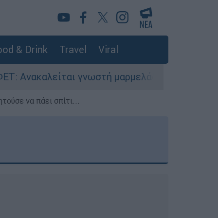
od & Drink
Travel
Viral
ι γνωστή μαρμελάδα - Κίνδυνος θραύσης στη συ
τούσε να πάει σπίτι...