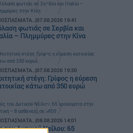
ΟΣΠΑΣΜΑΤΑ...
|
07.08.2026 19:41
όλαση φωτιάς σε Σερβία και
ταλία – Πλημμύρες στην Κίνα
ΟΣΠΑΣΜΑΤΑ...
|
07.08.2026 19:30
οιτητική στέγη: Γρίφος η εύρεση
ατοικίας κάτω από 350 ευρώ
ΟΣΠΑΣΜΑΤΑ...
|
08.08.2026 14:01
ός του Δυτικού Νείλου: 65