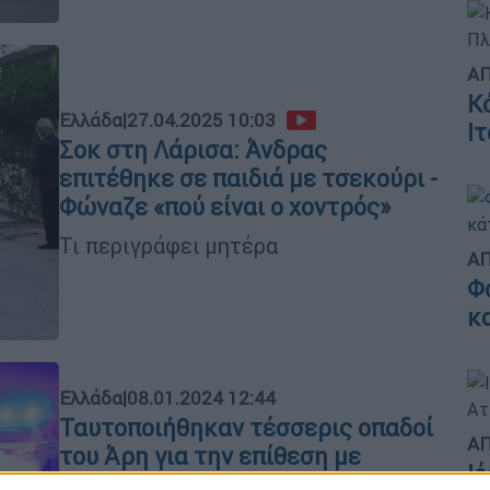
ΑΠ
Κ
Ελλάδα
|
27.04.2025 10:03
Ι
Σοκ στη Λάρισα: Άνδρας
επιτέθηκε σε παιδιά με τσεκούρι -
Φώναζε «πού είναι ο χοντρός»
Τι περιγράφει μητέρα
ΑΠ
Φ
κ
Ελλάδα
|
08.01.2024 12:44
Ταυτοποιήθηκαν τέσσερις οπαδοί
ΑΠ
του Άρη για την επίθεση με
Ι
τσεκούρι σε οπαδό του ΠΑΟΚ