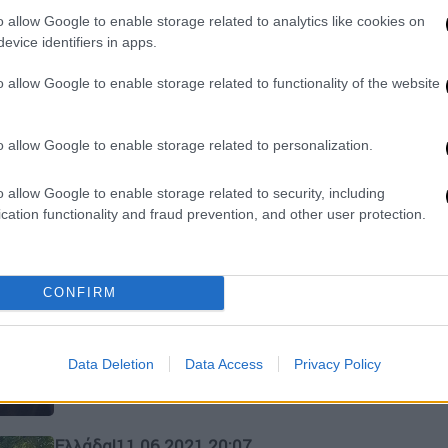
της...έβγαλε τσεκούρι
o allow Google to enable storage related to analytics like cookies on
Απειλούσε τον κόσμο που είναι στο
evice identifiers in apps.
κατάστημα και προκαλεί φθορές
o allow Google to enable storage related to functionality of the website
o allow Google to enable storage related to personalization.
o allow Google to enable storage related to security, including
Ελλάδα
|
29.03.2022 21:13
cation functionality and fraud prevention, and other user protection.
Σοκ στην Πέλλα: Επιτέθηκε στον
γιο του με τσεκούρι και τον
τραυμάτισε
CONFIRM
Πατέρας επιτέθηκε στον γιο του με
τσεκούρι, σε περιοχή της Πέλλας
Data Deletion
Data Access
Privacy Policy
Ελλάδα
|
11.06.2021 20:07