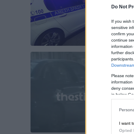
Do Not Pr
If you wish 
sensitive in
confirm you
continue se
information 
further disc
participants
Downstream 
Please note
information 
deny consent
in below Go
Persona
I want t
Opted 