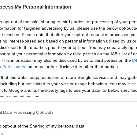
κ
ocess My Personal Information
Η ΕΛ.ΑΣ κατάφερε να ταυτοποιήσει
α
τέσσερις οπαδούς του Άρη για την
to opt-out of the sale, sharing to third parties, or processing of your per
επίθεση με τσεκούρι σε οπαδό του
formation for targeted advertising by us, please use the below opt-out s
ΠΑΟΚ
r selection. Please note that after your opt-out request is processed y
Κε
eing interest-based ads based on personal information utilized by us or
Κ
disclosed to third parties prior to your opt-out. You may separately opt-
losure of your personal information by third parties on the IAB’s list of
0
. This information may also be disclosed by us to third parties on the
IA
Ελλάδα
|
13.03.2023 21:22
Participants
that may further disclose it to other third parties.
Θεσσαλονίκη: Σκηνές τρόμου στη
 that this website/app uses one or more Google services and may gath
μέση του δρόμου - Πήγε να
including but not limited to your visit or usage behaviour. You may click 
επιτεθεί σε άνδρα με τσεκούρι
 to Google and its third-party tags to use your data for below specifi
ogle consent section.
Διερχόμενος οδηγός κατέγραψε όσα
συνέβησαν με το κινητό του
l Data Processing Opt Outs
τηλέφωνο
o opt-out of the Sharing of my personal data.
In