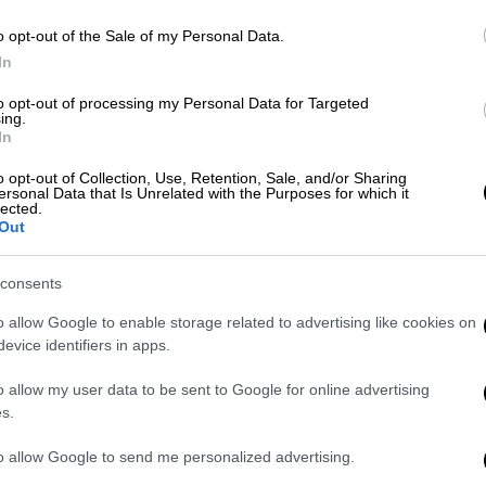
o opt-out of the Sale of my Personal Data.
Ελλάδα
|
06.12.2022 11:28
In
«Σήκωσε τσεκούρι για να μου
to opt-out of processing my Personal Data for Targeted
ανοίξει το κεφάλι, με έσωσε η
ing.
In
κόρη μου» - Συγκλονίζει
καταγγελία 35χρονης
o opt-out of Collection, Use, Retention, Sale, and/or Sharing
ersonal Data that Is Unrelated with the Purposes for which it
lected.
Ο εν διαστάσει σύζυγός της αρνείται
Out
τα πάντα
consents
o allow Google to enable storage related to advertising like cookies on
evice identifiers in apps.
Κόσμος
|
20.09.2022 08:15
o allow my user data to be sent to Google for online advertising
Σκηνές τρόμου σε McDonald's:
s.
Άνδρας επιτέθηκε σε κοπέλα και
to allow Google to send me personalized advertising.
όταν παρενέβησαν οι φίλοι