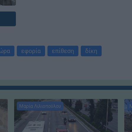
τώρα
εφορία
επίθεση
δίκη
Μαρία Λιλιοπούλου
Μ