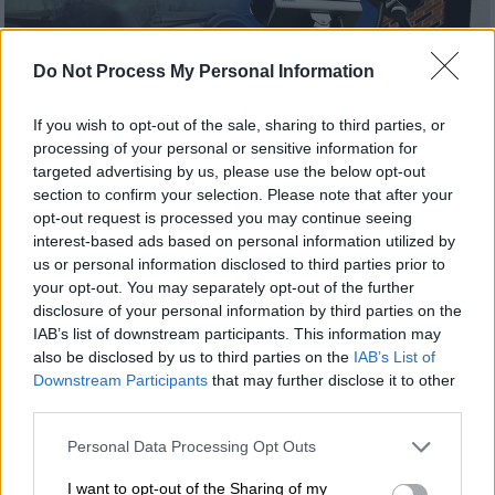
Do Not Process My Personal Information
If you wish to opt-out of the sale, sharing to third parties, or
processing of your personal or sensitive information for
targeted advertising by us, please use the below opt-out
Ελλάδα
|
26.05.2021 13:47
section to confirm your selection. Please note that after your
Λευκορωσία – Αεροπειρατεία: Τα
opt-out request is processed you may continue seeing
νεότερα για τους 3 που κατέβηκαν στο
interest-based ads based on personal information utilized by
Μινσκ – Τι ψάχνει η ΕΥΠ
us or personal information disclosed to third parties prior to
your opt-out. You may separately opt-out of the further
Οι τελευταίες εξελίξεις γύρω από την
disclosure of your personal information by third parties on the
πολύκροτη υπόθεση
IAB’s list of downstream participants. This information may
also be disclosed by us to third parties on the
IAB’s List of
Downstream Participants
that may further disclose it to other
third parties.
Please note that this website/app uses one or more Google
Personal Data Processing Opt Outs
services and may gather and store information including but
not limited to your visit or usage behaviour. You may click to
I want to opt-out of the Sharing of my