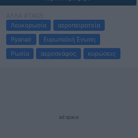
ΑΛΛΑ #TAGS
Λευκορωσία
αεροπειρατεία
Ryanair
Ευρωπαϊκή Ένωση
Ρωσία
αεροσκάφος
κυρώσεις