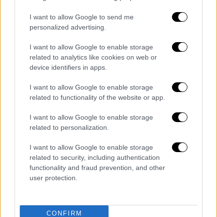
I want to allow Google to send me
personalized advertising.
I want to allow Google to enable storage
related to analytics like cookies on web or
device identifiers in apps.
I want to allow Google to enable storage
Ελλάδα
|
25.05.2021 20:09
related to functionality of the website or app.
Αεροπειρατεία - Λευκορωσία: Τι λένε οι
I want to allow Google to enable storage
ελληνικές Αρχές για τους 3 επιβάτες
related to personalization.
που έμειναν στο Μινσκ
I want to allow Google to enable storage
Οι ελληνικές Αρχές δεν θεωρούν ύποπτα τα
related to security, including authentication
τρία άτομα που έμειναν στο Μινσκ μετά την
functionality and fraud prevention, and other
αεροπειρατεία
user protection.
CONFIRM