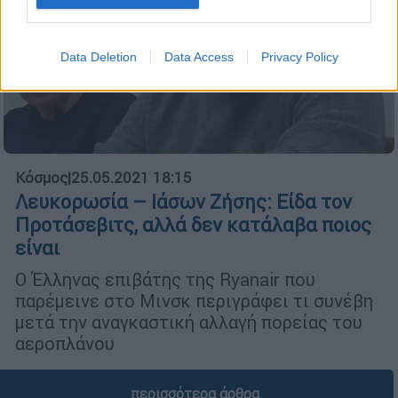
Data Deletion
Data Access
Privacy Policy
Κόσμος
|
25.05.2021 18:15
Λευκορωσία – Ιάσων Ζήσης: Είδα τον
Προτάσεβιτς, αλλά δεν κατάλαβα ποιος
είναι
Ο Έλληνας επιβάτης της Ryanair που
παρέμεινε στο Μινσκ περιγράφει τι συνέβη
μετά την αναγκαστική αλλαγή πορείας του
αεροπλάνου
περισσότερα άρθρα