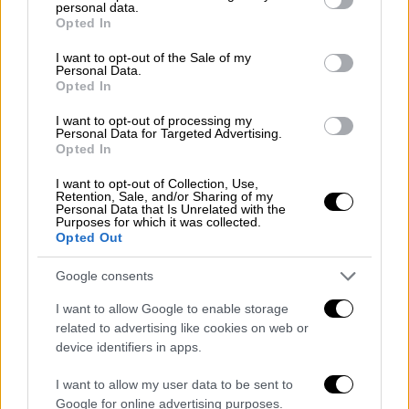
personal data.
grant or deny consent to Google and its third-party tags to
Opted In
use your data for below specified purposes in below Google
consent section.
I want to opt-out of the Sale of my
Personal Data.
Opted In
I want to opt-out of processing my
Personal Data for Targeted Advertising.
Κόσμος
|
25.05.2021 20:29
Opted In
Προτασέβιτς σε αεροσυνοδό: Εμένα
θέλουν, θα με σκοτώσουν
I want to opt-out of Collection, Use,
Retention, Sale, and/or Sharing of my
Personal Data that Is Unrelated with the
Ο Προτασέβιτς εξέφρασε φόβους για τη
Purposes for which it was collected.
ζωή του, λέγοντας σε αεροσυνοδό «Εμένα
Opted Out
θέλουν, θα με σκοτώσουν»
Google consents
I want to allow Google to enable storage
related to advertising like cookies on web or
device identifiers in apps.
I want to allow my user data to be sent to
Google for online advertising purposes.