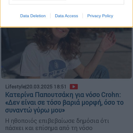
Data Deletion
Data Access
Privacy Policy
Lifestyle
|
20.03.2025 18:51
Κατερίνα Παπουτσάκη για νόσο Crohn:
«Δεν είναι σε τόσο βαριά μορφή, όσο το
συναντώ γύρω μου»
Η ηθοποιός επιβεβαίωσε δημόσια ότι
πάσχει και επίσημα από τη νόσο