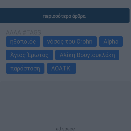
περισσότερα άρθρα
ΑΛΛΑ #TAGS
ηθοποιός
νόσος του Crohn
Alpha
Άγιος Έρωτας
Αλίκη Βουγιουκλάκη
παράσταση
ΛΟΑΤΚΙ