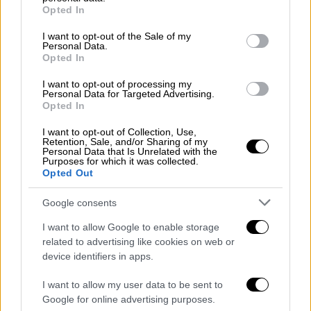
grant or deny consent to Google and its third-party tags to
Opted In
use your data for below specified purposes in below Google
consent section.
I want to opt-out of the Sale of my
Personal Data.
Opted In
I want to opt-out of processing my
Personal Data for Targeted Advertising.
Opted In
Our Network
|
25.04.2025 11:19
I want to opt-out of Collection, Use,
Κατερίνα Παπουτσάκη: Στα δικαστήρια
Retention, Sale, and/or Sharing of my
Personal Data that Is Unrelated with the
με τον πρώην σύζυγό της, Παναγιώτη
Purposes for which it was collected.
Πιλαφά
Opted Out
Τα ασφαλιστικά μέτρα και η συνεπιμέλεια
Google consents
των παιδιών
I want to allow Google to enable storage
related to advertising like cookies on web or
device identifiers in apps.
I want to allow my user data to be sent to
Google for online advertising purposes.