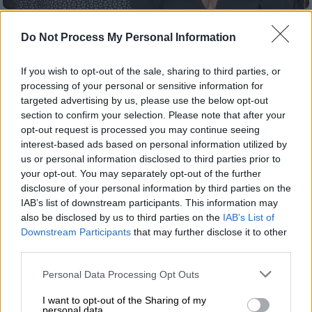
Lifestyle
|
26.04.2025 09:16
Do Not Process My Personal Information
Στα δικαστήρια η Κατερίνα Παπουτσάκη
με τον πρώην σύζυγό της, Παναγιώτη
If you wish to opt-out of the sale, sharing to third parties, or
Πιλαφά, για τη συνεπιμέλεια των
processing of your personal or sensitive information for
παιδιών τους
targeted advertising by us, please use the below opt-out
section to confirm your selection. Please note that after your
Το πρώην ζευγάρι χώρισε τον Νοέμβριο του
opt-out request is processed you may continue seeing
2022 μετά από 10 χρόνια γάμου και έχει
interest-based ads based on personal information utilized by
αποκτήσει δύο γιους, τον Μάξιμο και τον
us or personal information disclosed to third parties prior to
Κίμωνα
your opt-out. You may separately opt-out of the further
disclosure of your personal information by third parties on the
IAB’s list of downstream participants. This information may
also be disclosed by us to third parties on the
IAB’s List of
Downstream Participants
that may further disclose it to other
third parties.
Please note that this website/app uses one or more Google
Personal Data Processing Opt Outs
services and may gather and store information including but
not limited to your visit or usage behaviour. You may click to
I want to opt-out of the Sharing of my
personal data.