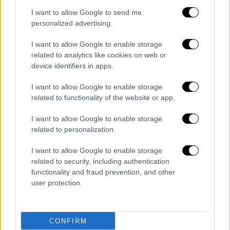
I want to allow Google to send me
personalized advertising.
I want to allow Google to enable storage
related to analytics like cookies on web or
device identifiers in apps.
I want to allow Google to enable storage
related to functionality of the website or app.
Lifestyle
|
21.03.2025 20:00
I want to allow Google to enable storage
related to personalization.
Η Κατερίνα Παπουτσάκη αναγκάστηκε
να ακυρώσει τη σημερινή της εμφάνιση
I want to allow Google to enable storage
- Ο λόγος
related to security, including authentication
functionality and fraud prevention, and other
Η ηθοποιός εμφανίζεται κάθε Παρασκευή σε
user protection.
γνωστή μουσική σκηνή της Αθήνας
CONFIRM