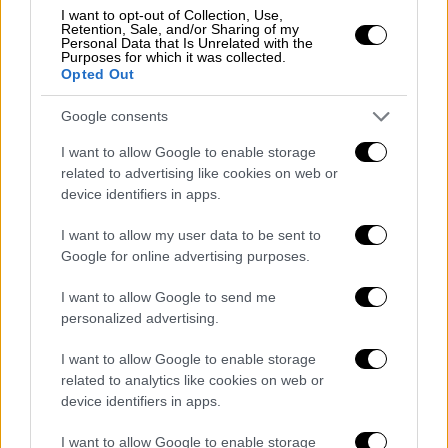
I want to opt-out of Collection, Use,
Retention, Sale, and/or Sharing of my
Personal Data that Is Unrelated with the
Purposes for which it was collected.
Opted Out
Google consents
Ελλάδα
|
23.03.2023 22:24
Πώς η Ρωσίδα κατάσκοπος έβγαλε
I want to allow Google to enable storage
related to advertising like cookies on web or
πλαστή ταυτότητα μέσω
device identifiers in apps.
παραθρησκευτικής οργάνωσης - Ποιος
είναι ο 75χρονος που τη βοήθησε
I want to allow my user data to be sent to
Google for online advertising purposes.
Ο 75χρονος δεν γνώριζε πως η πραγματική
Αναστασία Τσάλλα είχε πεθάνει πριν από 5
I want to allow Google to send me
χρόνια
personalized advertising.
I want to allow Google to enable storage
related to analytics like cookies on web or
device identifiers in apps.
I want to allow Google to enable storage