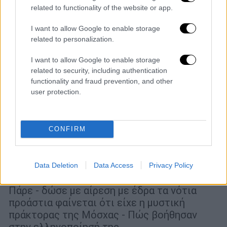
related to functionality of the website or app.
I want to allow Google to enable storage
related to personalization.
I want to allow Google to enable storage
related to security, including authentication
functionality and fraud prevention, and other
user protection.
Ελλάδα
|
22.03.2023 21:46
CONFIRM
Στο μικροσκόπιο των Αρχών
παραθρησκευτική οργάνωση που
φέρεται να βοήθησε τη ρωσίδα
Data Deletion
Data Access
Privacy Policy
κατάσκοπο «Μαρία Τσάλλα»
Πάρε - δώσε με αίρεση με έδρα τα νότια
προάστια φαίνεται ότι είχε η μυστική
πράκτορας της Μόσχας - Πώς βοήθησαν
στην ελληνοποίησή της