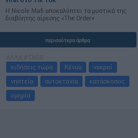
Η Nicole Mafi αποκαλύπτει τα μυστικά της
διαβόητης αίρεσης «Τhe Order»
περισσότερα άρθρα
ΑΛΛΑ #TAGS
ειδήσεις τώρα
Κένυα
νεκροί
νηστεία
αυτοκτονία
κατάσκοπος
ομηρία