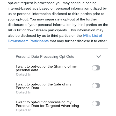
opt-out request is processed you may continue seeing
Κόσμος
|
23.04.2023 21:21
interest-based ads based on personal information utilized by
Φρίκη στην Κένυα: Αυξάνεται ο αριθμός
us or personal information disclosed to third parties prior to
των νεκρών που ανήκαν σε αίρεση και
your opt-out. You may separately opt-out of the further
έκαναν νηστεία μέχρι θανάτου
disclosure of your personal information by third parties on the
IAB’s list of downstream participants. This information may
Οι έρευνες των Αρχών άρχισαν από την
also be disclosed by us to third parties on the
IAB’s List of
Παρασκευή την εκταφή των πτωμάτων από
Downstream Participants
that may further disclose it to other
το δάσος Σακαχόλα, κοντά στην παραλιακή
third parties.
πόλη Μαλίντι
Please note that this website/app uses one or more Google
Personal Data Processing Opt Outs
services and may gather and store information including but
not limited to your visit or usage behaviour. You may click to
I want to opt-out of the Sharing of my
personal data.
grant or deny consent to Google and its third-party tags to
Opted In
use your data for below specified purposes in below Google
consent section.
I want to opt-out of the Sale of my
Personal Data.
Opted In
I want to opt-out of processing my
Personal Data for Targeted Advertising.
Opted In