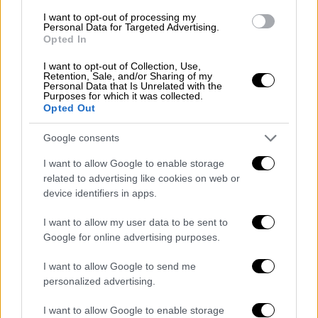
I want to opt-out of processing my
Personal Data for Targeted Advertising.
Opted In
I want to opt-out of Collection, Use,
Retention, Sale, and/or Sharing of my
Personal Data that Is Unrelated with the
Purposes for which it was collected.
Market
|
22.09.2023 10:00
Opted Out
Αεροδρόμιο Θεσσαλονίκης
Google consents
«Μακεδονία»: Ένα επιτυχημένο case
study διαρκούς προόδου και εξέλιξης
I want to allow Google to enable storage
related to advertising like cookies on web or
H Fraport Greece διακρίθηκε στα διεθνή
device identifiers in apps.
βραβεία «2022 Airport Service Quality (ASQ)
Awards», με το αεροδρόμιο «Μακεδονία» να
I want to allow my user data to be sent to
αναδεικνύεται ως ένα από τα κορυφαία
Google for online advertising purposes.
αεροδρόμια στην Ευρώπη
I want to allow Google to send me
personalized advertising.
I want to allow Google to enable storage