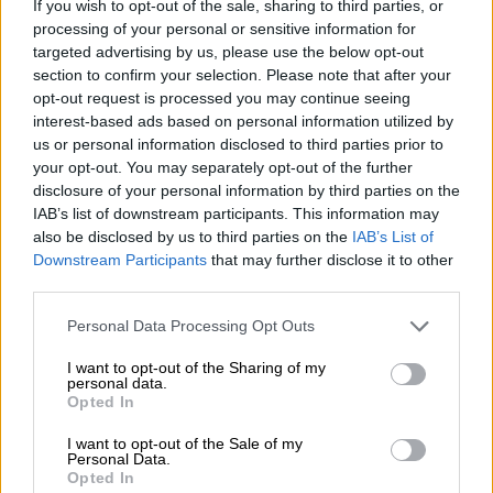
If you wish to opt-out of the sale, sharing to third parties, or
processing of your personal or sensitive information for
Οικονομία
|
09.10.2024 23:45
targeted advertising by us, please use the below opt-out
Κομβική χρονιά το 2025 για τον
section to confirm your selection. Please note that after your
τουρισμό: Προκλήσεις και νέες
opt-out request is processed you may continue seeing
interest-based ads based on personal information utilized by
προοπτικές σε ένα μεταβαλλόμενο
us or personal information disclosed to third parties prior to
περιβάλλον
your opt-out. You may separately opt-out of the further
disclosure of your personal information by third parties on the
Το 2025 αναμένεται να είναι καθοριστική
IAB’s list of downstream participants. This information may
χρονιά για τον ελληνικό τουρισμό, με
also be disclosed by us to third parties on the
IAB’s List of
αυξημένες προκλήσεις και ευκαιρίες
Downstream Participants
that may further disclose it to other
third parties.
Please note that this website/app uses one or more Google
Personal Data Processing Opt Outs
services and may gather and store information including but
not limited to your visit or usage behaviour. You may click to
I want to opt-out of the Sharing of my
personal data.
grant or deny consent to Google and its third-party tags to
Opted In
use your data for below specified purposes in below Google
consent section.
I want to opt-out of the Sale of my
Personal Data.
Opted In