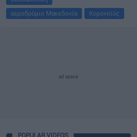
αεροδρόμιο Μακεδονία
Κορονοϊός
POPULAR VIDEOS