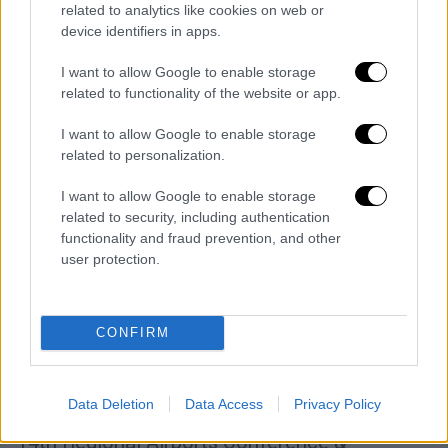
related to analytics like cookies on web or
device identifiers in apps.
I want to allow Google to enable storage
related to functionality of the website or app.
I want to allow Google to enable storage
related to personalization.
I want to allow Google to enable storage
related to security, including authentication
functionality and fraud prevention, and other
user protection.
Market
|
15.05.2023 14:22
Συμπεράσματα από τη 14η ετήσια
συνάντηση των Διαχειριστών
CONFIRM
Ευρωπαϊκών Αεροδρομίων
Tη 14η ετήσια συνάντηση των Διαχειριστών
Data Deletion
Data Access
Privacy Policy
Ευρωπαϊκών Αεροδρομίων (ACI EUROPE
14th Regional Airports Conference &