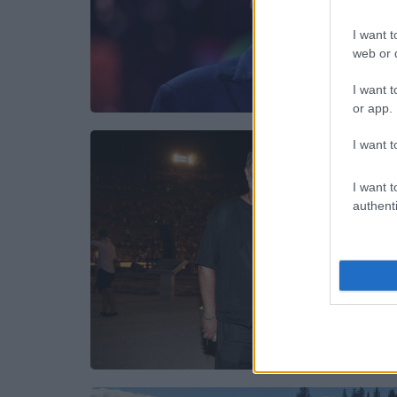
I want t
web or d
I want t
or app.
I want t
I want t
authenti