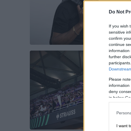
Do Not Pr
If you wish 
sensitive in
confirm you
continue se
information 
further disc
participants
Downstream 
Please note
information 
deny consent
in below Go
Persona
I want t