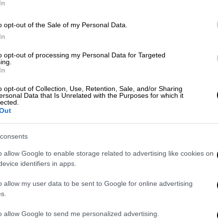
In
Ώρ
Ώ
o opt-out of the Sale of my Personal Data.
Κόσμος
|
21.05.2024 23:53
In
Ιταλία: Στο νοσοκομείο ο υπουργός
Άμυνας Γκουίντο Κροζέτο με
to opt-out of processing my Personal Data for Targeted
ing.
πρόβλημα καρδιάς
In
Αισθάνθηκε δυσφορία ενώ
o opt-out of Collection, Use, Retention, Sale, and/or Sharing
συμμετείχε στο Ανώτατο Συμβούλιο
ersonal Data that Is Unrelated with the Purposes for which it
lected.
Άμυνας της χώρας
Out
consents
o allow Google to enable storage related to advertising like cookies on
evice identifiers in apps.
Lifestyle
|
26.03.2024 19:44
Εγχείρηση καρδιάς για τον
o allow my user data to be sent to Google for online advertising
Άρνολντ Σβαρτσενέγκερ: «Σιγά
s.
σιγά μετατρέπομαι σε μηχανή»
to allow Google to send me personalized advertising.