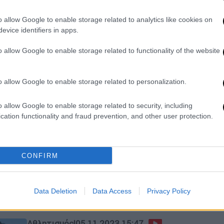
Με δόση χιούμορ αντιμετώπισε ο
πρώην Ρόμποκοπ την τοποθέτηση
o allow Google to enable storage related to analytics like cookies on
βηματοδότη
evice identifiers in apps.
o allow Google to enable storage related to functionality of the website
o allow Google to enable storage related to personalization.
Lifestyle
|
09.03.2024 09:38
Δέσποινα Βανδή για την
o allow Google to enable storage related to security, including
περιπέτεια υγείας του Βασίλη
cation functionality and fraud prevention, and other user protection.
Μπισμπίκη: «Τέλος καλό, όλα
καλά»
CONFIRM
Το πρώτο μήνυμα της Δέσποινας
Βανδή μετά την περιπέτεια της
υγείας του Βασίλη Μπισμπίκη
Data Deletion
Data Access
Privacy Policy
Αθλητισμός
|
05.11.2023 15:47