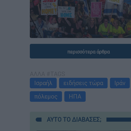
περισσότερα άρθρα
ΑΛΛΑ #TAGS
Ισραήλ
ειδήσεις τώρα
Ιράν
πόλεμος
ΗΠΑ
ΑΥΤΟ ΤΟ ΔΙΑΒΑΣΕΣ;