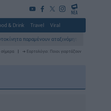
od & Drink
Travel
Viral
μένουν αταξινόμητα - Λύση αναζητά το υπουργε
 σήμερα
|
➔ Εορτολόγιο: Ποιοι γιορτάζουν