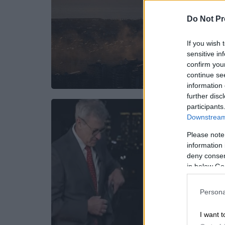
Do Not Pr
If you wish 
sensitive in
confirm you
continue se
information 
further disc
participants
Downstream 
Please note
information 
deny consent
in below Go
Persona
I want t