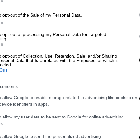
Ώρ
In
Ώ
o opt-out of the Sale of my Personal Data.
Κόσμος
|
03.03.2026 13:36
In
Τρόμο προκαλούν οι εκρήξεις σε
to opt-out of processing my Personal Data for Targeted
Τελ Αβίβ και Βηρυτό - Το IDF έχει
ing.
In
εξουσιοδότηση για χερσαία
ΑΠ
Έ
εισβολή
o opt-out of Collection, Use, Retention, Sale, and/or Sharing
ersonal Data that Is Unrelated with the Purposes for which it
π
lected.
Δείτε το βίντεο από τη στιγμή που
έ
Out
αναχαιτίζεται ιρανικός πύραυλος στο
Τελ Αβίβ
consents
o allow Google to enable storage related to advertising like cookies on
evice identifiers in apps.
Αθλητισμός
|
03.03.2026 11:20
o allow my user data to be sent to Google for online advertising
Συγκλονίζει ο Δημήτρης Ιτούδης:
s.
«Μια γυναίκα έχασε τη ζωή της
από έκρηξη στα 700 μέτρα από το
to allow Google to send me personalized advertising.