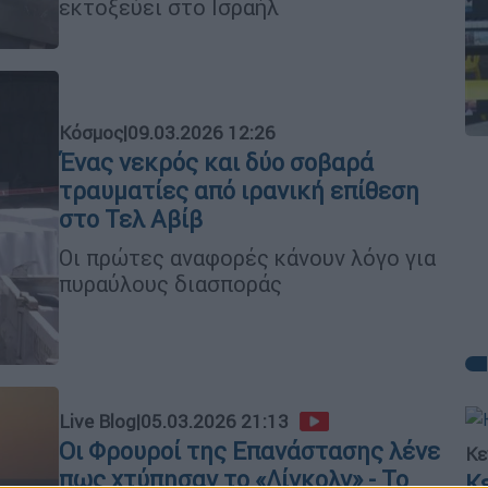
εκτοξεύει στο Ισραήλ
Κόσμος
|
09.03.2026 12:26
Ένας νεκρός και δύο σοβαρά
τραυματίες από ιρανική επίθεση
στο Τελ Αβίβ
Οι πρώτες αναφορές κάνουν λόγο για
πυραύλους διασποράς
Live Blog
|
05.03.2026 21:13
Οι Φρουροί της Επανάστασης λένε
Κε
πως χτύπησαν το «Λίνκολν» - Το
Κ