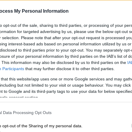
Ιράν δηλώνει έτοιμο, το Ισραήλ
0
ocess My Personal Information
λέει πως ήρθε η «β' φάση»
Μέσα στην αεροπορική βάση
to opt-out of the sale, sharing to third parties, or processing of your per
βρίσκεται αυτή την ώρα ο Βρετανός
formation for targeted advertising by us, please use the below opt-out s
υπουργός Άμυνας, Τζον Χίλι
r selection. Please note that after your opt-out request is processed y
ΑΠ
eing interest-based ads based on personal information utilized by us or
Φ
disclosed to third parties prior to your opt-out. You may separately opt-
φ
losure of your personal information by third parties on the IAB’s list of
. This information may also be disclosed by us to third parties on the
IA
Participants
that may further disclose it to other third parties.
Κόσμος
|
04.03.2026 14:57
 that this website/app uses one or more Google services and may gath
«Πρέπει να κινηθούμε πολύ
including but not limited to your visit or usage behaviour. You may click 
γρήγορα, δεν αναχαιτίζουν
ΑΠ
 to Google and its third-party tags to use your data for below specifi
τίποτα»: Τρόμος για πυραυλική
Τ
ogle consent section.
επίθεση σε live του CNN
μ
l Data Processing Opt Outs
Δείτε το βίντεο
o opt-out of the Sharing of my personal data.