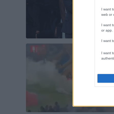
I want t
web or d
I want t
or app.
I want t
I want t
authenti