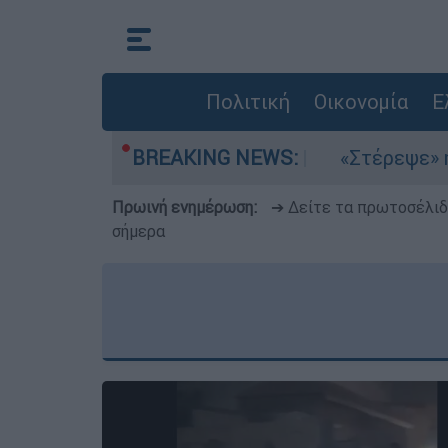
Πολιτική
Οικονομία
Ε
μια στο Αιγαίο
BREAKING NEWS:
«Στέρεψε» η αγορά από πι
Πρωινή ενημέρωση:
➔ Δείτε τα πρωτοσέλι
σήμερα