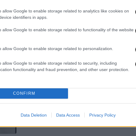
διαμέρισμά μου»
o allow Google to enable storage related to analytics like cookies on
Ο τεχνικός της Χάποελ μίλησε για τις
evice identifiers in apps.
δύσκολες ώρες που βίωσε στο Τελ
Αβίβ
o allow Google to enable storage related to functionality of the website
o allow Google to enable storage related to personalization.
o allow Google to enable storage related to security, including
Αθλητισμός
|
20.10.2025 08:25
cation functionality and fraud prevention, and other user protection.
Επεισόδια, τραυματίες και
συλλήψεις στο Μακάμπι - Χάποελ:
Αναβλήθηκε ο αγώνας πριν καν
CONFIRM
ξεκινήσει
Δεκάδες συλλήψεις και τρεις
τραυματίες
Data Deletion
Data Access
Privacy Policy