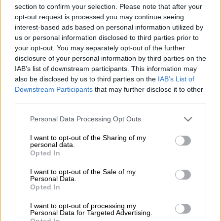
section to confirm your selection. Please note that after your
opt-out request is processed you may continue seeing
interest-based ads based on personal information utilized by
Market
|
10.03.2023 14:24
us or personal information disclosed to third parties prior to
Η PRODEA Investments στηρίζει τον
your opt-out. You may separately opt-out of the further
πολιτισμό - Χορηγός στην
disclosure of your personal information by third parties on the
IAB’s list of downstream participants. This information may
αριστουργηματική όπερα Βέρθερος της
also be disclosed by us to third parties on the
IAB’s List of
Εθνικής Λυρικής Σκηνής
Downstream Participants
that may further disclose it to other
third parties.
Πρόκειται για την εμβληματική
όπερα Βέρθερος του σπουδαίου Γάλλου
Please note that this website/app uses one or more Google
Personal Data Processing Opt Outs
συνθέτη Ζυλ Μασνέ
services and may gather and store information including but
not limited to your visit or usage behaviour. You may click to
I want to opt-out of the Sharing of my
personal data.
grant or deny consent to Google and its third-party tags to
Opted In
use your data for below specified purposes in below Google
consent section.
I want to opt-out of the Sale of my
Personal Data.
Opted In
I want to opt-out of processing my
Personal Data for Targeted Advertising.
Opted In