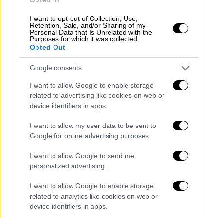
I want to opt-out of Collection, Use,
Retention, Sale, and/or Sharing of my
Personal Data that Is Unrelated with the
Purposes for which it was collected.
Opted Out
Google consents
I want to allow Google to enable storage
Ελλάδα
|
23.02.2023 16:09
related to advertising like cookies on web or
Prodea Investments: Απόκτηση
device identifiers in apps.
σύγχρονου συγκροτήματος εμπορικών
αποθηκών, 59.015 τ.μ., στον Ασπρόπυργο
I want to allow my user data to be sent to
Google for online advertising purposes.
Το συνολικό τίμημα για την απόκτηση του
συγκροτήματος ανήλθε σε €38,1εκ.
I want to allow Google to send me
personalized advertising.
I want to allow Google to enable storage
related to analytics like cookies on web or
device identifiers in apps.