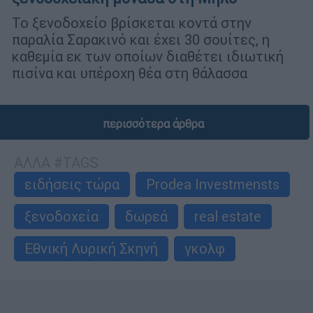
Το ξενοδοχείο βρίσκεται κοντά στην
παραλία Σαρακινό και έχει 30 σουίτες, η
καθεμία εκ των οποίων διαθέτει ιδιωτική
πισίνα και υπέροχη θέα στη θάλασσα
περισσότερα άρθρα
ΑΛΛΑ #TAGS
ειδήσεις τώρα
Prodea Investmensts
ξενοδοχεία
δωρεά
real estate
Εθνική Λυρική Σκηνή
γκολφ