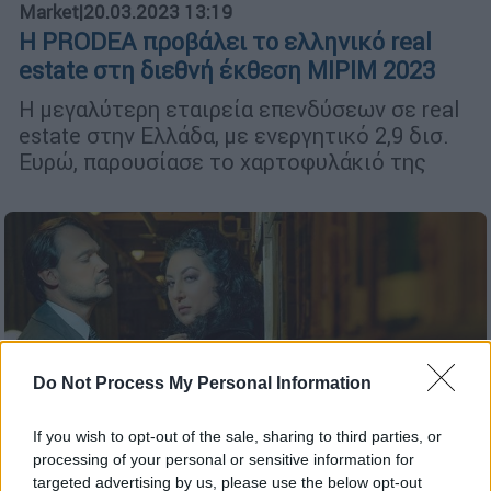
Market
|
20.03.2023 13:19
Η PRODEA προβάλει το ελληνικό real
estate στη διεθνή έκθεση ΜIPIM 2023
Η μεγαλύτερη εταιρεία επενδύσεων σε real
estate στην Ελλάδα, με ενεργητικό 2,9 δισ.
Ευρώ, παρουσίασε το χαρτοφυλάκιό της
Do Not Process My Personal Information
If you wish to opt-out of the sale, sharing to third parties, or
processing of your personal or sensitive information for
targeted advertising by us, please use the below opt-out