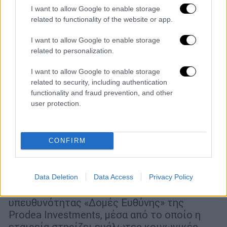
I want to allow Google to enable storage
related to functionality of the website or app.
I want to allow Google to enable storage
related to personalization.
I want to allow Google to enable storage
related to security, including authentication
functionality and fraud prevention, and other
user protection.
Market
|
20.02.2023 14:34
PRODEA Investments: Αρωγός στο έργο
CONFIRM
του Ελληνικού Συμβουλίου για τους
Πρόσφυγες
Το έργο υλοποιήθηκε στο πλαίσιο του
Data Deletion
Data Access
Privacy Policy
πολυετούς προγράμματος εταιρικής
υπευθυνότητας «Δομές Ευθύνης» της
Prodea Investments, μέσα από το οποίο η
εταιρεία στηρίζει ευάλωτες κοινωνικές