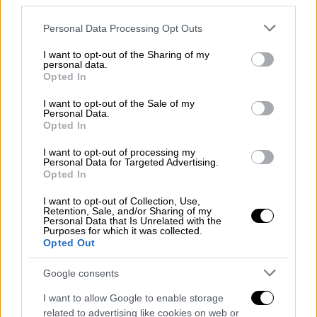
third parties.
Please note that this website/app uses one or more Google
Personal Data Processing Opt Outs
services and may gather and store information including but
not limited to your visit or usage behaviour. You may click to
I want to opt-out of the Sharing of my
personal data.
grant or deny consent to Google and its third-party tags to
Opted In
use your data for below specified purposes in below Google
consent section.
I want to opt-out of the Sale of my
Personal Data.
Opted In
I want to opt-out of processing my
Personal Data for Targeted Advertising.
Opted In
I want to opt-out of Collection, Use,
Retention, Sale, and/or Sharing of my
Personal Data that Is Unrelated with the
Purposes for which it was collected.
Opted Out
Εκκλησία
|
24.04.2021 08:56
Σάββατο του Λαζάρου: Τα έθιμα, τα
Google consents
κάλαντα και τα λαζαράκια
I want to allow Google to enable storage
Ξεκινά η αντίστροφη μέτρηση για το Πάσχα
related to advertising like cookies on web or