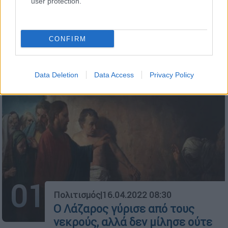
user protection.
CONFIRM
ΔΗΜΟΦΙΛΗ ΣΤΟ TAG
Data Deletion
Data Access
Privacy Policy
01
Πολιτισμός
|
16.04.2022 08:30
Ο Λάζαρος γύρισε από τους
νεκρούς, αλλά δεν μίλησε ούτε