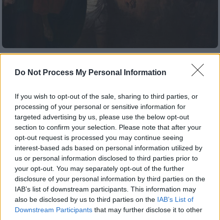
Πολιτισμός
|
16.04.2022 08:30
Do Not Process My Personal Information
Ο Λάζαρος γύρισε από τους νεκρούς,
αλλά δεν μίλησε ούτε γέλασε ποτέ από
If you wish to opt-out of the sale, sharing to third parties, or
τότε – Τι είδε που το ερμήνευσαν μόνο
processing of your personal or sensitive information for
οι ποιητές
targeted advertising by us, please use the below opt-out
section to confirm your selection. Please note that after your
Η ανάσταση του Λαζάρου σήμερα. Γιατί ο
opt-out request is processed you may continue seeing
φίλος του Ιησού δεν γέλασε ποτέ ξανά και
interest-based ads based on personal information utilized by
δεν είπε σε κανέναν τι είδε στον Άδη. Μόνο
us or personal information disclosed to third parties prior to
οι λογοτέχνες αποκρυπτογάφησαν την
your opt-out. You may separately opt-out of the further
κατήφειά του...
disclosure of your personal information by third parties on the
IAB’s list of downstream participants. This information may
also be disclosed by us to third parties on the
IAB’s List of
Downstream Participants
that may further disclose it to other