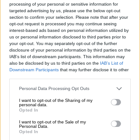
processing of your personal or sensitive information for
targeted advertising by us, please use the below opt-out
section to confirm your selection. Please note that after your
opt-out request is processed you may continue seeing
interest-based ads based on personal information utilized by
us or personal information disclosed to third parties prior to
your opt-out. You may separately opt-out of the further
disclosure of your personal information by third parties on the
IAB’s list of downstream participants. This information may
also be disclosed by us to third parties on the
IAB’s List of
Downstream Participants
that may further disclose it to other
third parties.
Please note that this website/app uses one or more Google
Personal Data Processing Opt Outs
services and may gather and store information including but
not limited to your visit or usage behaviour. You may click to
I want to opt-out of the Sharing of my
personal data.
Ελλάδα
|
14.03.2021 13:38
grant or deny consent to Google and its third-party tags to
Opted In
use your data for below specified purposes in below Google
SMS 13032: Πώς θα ψωνίζουμε από
consent section.
I want to opt-out of the Sale of my
καταστήματα και τι θα ισχύει
Personal Data.
Opted In
Ο στόχος για το λιανεμπόριο είναι το