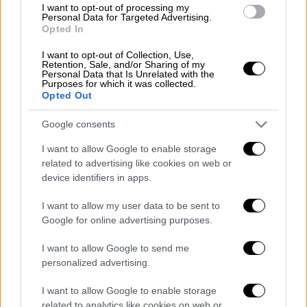
άνοιγμα των καταστημάτων με φυσική
I want to opt-out of processing my
Personal Data for Targeted Advertising.
παρουσία του καταναλωτή, χωρίς
Opted In
περιορισμούς (click away, click inside), με
εξαίρεση τους υγειονομικούς
I want to opt-out of Collection, Use,
Retention, Sale, and/or Sharing of my
Personal Data that Is Unrelated with the
Purposes for which it was collected.
Opted Out
Google consents
I want to allow Google to enable storage
related to advertising like cookies on web or
device identifiers in apps.
I want to allow my user data to be sent to
Google for online advertising purposes.
I want to allow Google to send me
personalized advertising.
I want to allow Google to enable storage
Πολιτική
|
01.03.2021 14:04
related to analytics like cookies on web or