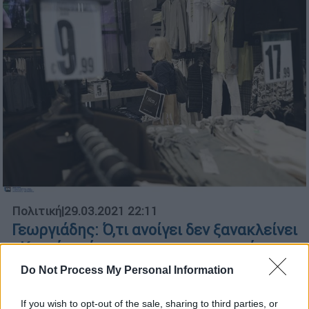
Πολιτική
|
29.03.2021 22:11
Γεωργιάδης: Ό,τι ανοίγει δεν ξανακλείνει
- Κοντά το άνοιγμα των καταστημάτων
«Δεν μπορεί να συνεχιστεί άλλο το
Do Not Process My Personal Information
ακορντεόν», είπε ο υπουργός, Αδωνις
Γεωργιάδης, αναφερόμενος στο λιανεμπόριο
If you wish to opt-out of the sale, sharing to third parties, or