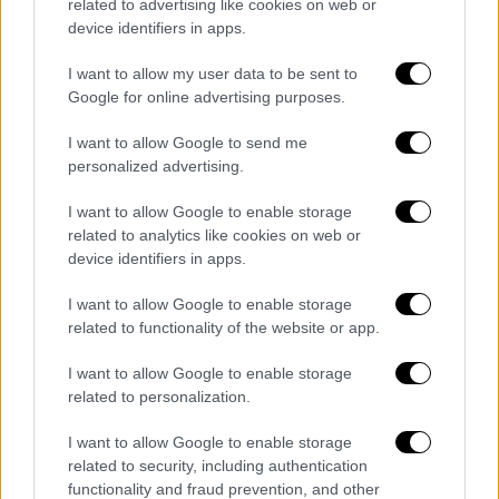
related to advertising like cookies on web or
Για το πρόγραμμα ΕΣΠΑ με το οποίο θα
device identifiers in apps.
στηριχθεί η εστίαση, αν και
I want to allow my user data to be sent to
αποτυπώνεται με θετικό ισοζύγιο στις
Google for online advertising purposes.
απόψεις της κοινής γνώμης, ο ένας
στους τέσσερις δεν το γνωρίζει ή/και
I want to allow Google to send me
δεν παίρνει θέση.
personalized advertising.
Όπως επίσης προκύπτει από την έρευνα,
I want to allow Google to enable storage
το ποσοστό όσων αγοράζουν μέσω
related to analytics like cookies on web or
ηλεκτρονικών καταστημάτων
device identifiers in apps.
διατηρείται υψηλό: οι 6 στους 10 από
I want to allow Google to enable storage
όσους χρησιμοποιούν το ίντερνετ. Η
related to functionality of the website or app.
υψηλή, σύμφωνα με τα στοιχεία,
αξιοποίηση του διαδικτύου, των e-shop
I want to allow Google to enable storage
και των υπηρεσιών ηλεκτρονικής
related to personalization.
παραγγελίας αναμένεται να συνεχιστεί
I want to allow Google to enable storage
και μετά την πανδημία. Είναι
related to security, including authentication
χαρακτηριστικό ότι οι 6 στους 10 (58%)
functionality and fraud prevention, and other