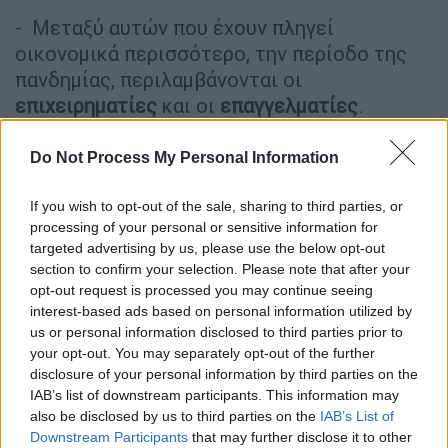
- Μεταξύ αυτών που έχουν πληγεί
οικονομικά περισσότερο, την περίοδο της
πανδημίας, περιλαμβάνονται οι
επιχειρηματίες
και οι
επαγγελματίες
.
Ειδικότερα
:
Do Not Process My Personal Information
Tο 44% βρίσκεται με προσωπικές ή
If you wish to opt-out of the sale, sharing to third parties, or
οικογενειακές τραπεζικές, φορολογικές
processing of your personal or sensitive information for
ή ασφαλιστικές υποχρεώσεις που έχει
targeted advertising by us, please use the below opt-out
καθυστερήσει την πληρωμή τους (όταν
section to confirm your selection. Please note that after your
το αντίστοιχο ποσοστό στον γενικό
opt-out request is processed you may continue seeing
interest-based ads based on personal information utilized by
πληθυσμό της Αττικής είναι 21%),
us or personal information disclosed to third parties prior to
Tο 34% έχει επαγγελματικές
your opt-out. You may separately opt-out of the further
τραπεζικές, φορολογικές ή
disclosure of your personal information by third parties on the
ασφαλιστικές υποχρεώσεις σε
IAB’s list of downstream participants. This information may
also be disclosed by us to third parties on the
IAB’s List of
καθυστέρηση,
Downstream Participants
that may further disclose it to other