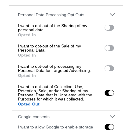
Tο 56% ανησυχεί για το μέλλον και τη
third parties.
βιωσιμότητα της επιχείρησής του τους
Please note that this website/app uses one or more Google
επόμενους 6 μήνες,
Personal Data Processing Opt Outs
services and may gather and store information including but
Tο 15% από όσους απασχολούν
not limited to your visit or usage behaviour. You may click to
I want to opt-out of the Sharing of my
personal data.
εργαζομένους θεωρεί «Σίγουρα»
grant or deny consent to Google and its third-party tags to
Opted In
υπαρκτό το ενδεχόμενο απολύσεων -
use your data for below specified purposes in below Google
consent section.
και άλλο ένα 25% απαντά «Μάλλον»,
I want to opt-out of the Sale of my
Personal Data.
Η έρευνα επίσης δείχνει την ανάγκη
Opted In
συνέχισης και ενίσχυσης της στήριξης
I want to opt-out of processing my
όλων όσων έχουν πληγεί σημαντικά από
Personal Data for Targeted Advertising.
Opted In
τις οικονομικές συνέπειες της
πανδημίας. Το 50% των συμμετεχόντων
I want to opt-out of Collection, Use,
Retention, Sale, and/or Sharing of my
αξιολογεί θετικά τα μέτρα της
Personal Data that Is Unrelated with the
κυβέρνησης για τη στήριξη των
Purposes for which it was collected.
Opted Out
επιχειρήσεων - καταστημάτων -
επαγγελματιών, όμως το 44% απαντά
Google consents
αρνητικά επιθυμώντας (προφανώς)
I want to allow Google to enable storage
μεγαλύτερη ενίσχυση.