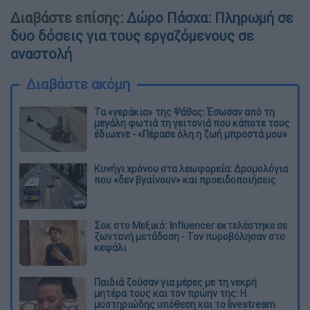
Διαβάστε επίσης:
Δώρο Πάσχα: Πληρωμή σε
δυο δόσεις για τους εργαζόμενους σε
αναστολή
Διαβάστε ακόμη
Τα «γεράκια» της Ψάθας: Έσωσαν από τη
μεγάλη φωτιά τη γειτονιά που κάποτε τους
έδιωχνε - «Πέρασε όλη η ζωή μπροστά μου»
Κυνήγι χρόνου στα λεωφορεία: Δρομολόγια
που «δεν βγαίνουν» και προειδοποιήσεις
Σοκ στο Μεξικό: Influencer εκτελέστηκε σε
ζωντανή μετάδοση - Τον πυροβόλησαν στο
κεφάλι
Παιδιά ζούσαν για μέρες με τη νεκρή
μητέρα τους και τον πρώην της: Η
μυστηριώδης υπόθεση και το livestream