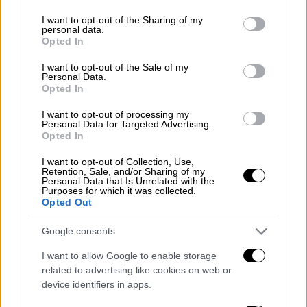
services and may gather and store information including but
not limited to your visit or usage behaviour. You may click to
I want to opt-out of the Sharing of my
personal data.
grant or deny consent to Google and its third-party tags to
Opted In
use your data for below specified purposes in below Google
consent section.
I want to opt-out of the Sale of my
Personal Data.
Opted In
I want to opt-out of processing my
Personal Data for Targeted Advertising.
Opted In
I want to opt-out of Collection, Use,
Retention, Sale, and/or Sharing of my
Personal Data that Is Unrelated with the
Purposes for which it was collected.
Opted Out
Ελλάδα
|
02.08.2025 21:50
Φωτιά ανάμεσα σε Κορωπί και Παιανία
Google consents
στα διόδια της Αττικής Οδού – Άμεση
I want to allow Google to enable storage
κινητοποίηση της Πυροσβεστικής
related to advertising like cookies on web or
Η εστία έχει περιοριστεί σημαντικά
device identifiers in apps.