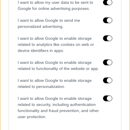
I want to allow my user data to be sent to
Google for online advertising purposes.
I want to allow Google to send me
personalized advertising.
I want to allow Google to enable storage
related to analytics like cookies on web or
device identifiers in apps.
I want to allow Google to enable storage
related to functionality of the website or app.
I want to allow Google to enable storage
related to personalization.
Αθλητισμός
|
01.08.2025 15:28
I want to allow Google to enable storage
Το αθλητικό κέντρο της Παιανίας
related to security, including authentication
functionality and fraud prevention, and other
επίσημα «σπίτι» των Εθνικών ομάδων -
user protection.
Έπεσαν οι υπογραφές μεταξύ
Γκαγκάτση και Βαρδινογιάννη