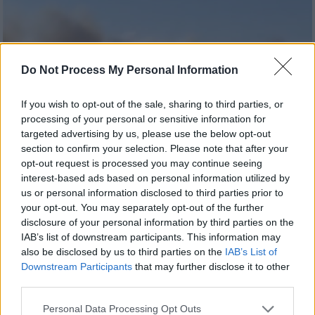
Do Not Process My Personal Information
If you wish to opt-out of the sale, sharing to third parties, or
processing of your personal or sensitive information for
targeted advertising by us, please use the below opt-out
section to confirm your selection. Please note that after your
opt-out request is processed you may continue seeing
Ελλάδα
|
26.08.2025 16:21
interest-based ads based on personal information utilized by
Φωτιά τώρα στην Παιανία, κοντά στον
us or personal information disclosed to third parties prior to
Προαστιακό: Μήνυμα 112 για
your opt-out. You may separately opt-out of the further
ετοιμότητα
disclosure of your personal information by third parties on the
IAB’s list of downstream participants. This information may
Η πυρκαγιά εντοπίζεται κοντά στον
also be disclosed by us to third parties on the
IAB’s List of
Προαστιακό στην Κάντζα
Downstream Participants
that may further disclose it to other
third parties.
Please note that this website/app uses one or more Google
Personal Data Processing Opt Outs