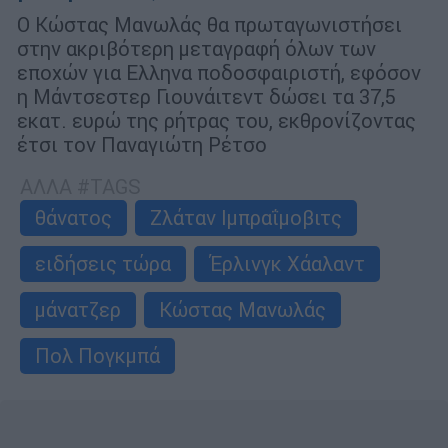
Ο Κώστας Μανωλάς θα πρωταγωνιστήσει
στην ακριβότερη µεταγραφή όλων των
εποχών για Ελληνα ποδοσφαιριστή, εφόσον
η Μάντσεστερ Γιουνάιτεντ δώσει τα 37,5
εκατ. ευρώ της ρήτρας του, εκθρονίζοντας
έτσι τον Παναγιώτη Ρέτσο
ΑΛΛΑ #TAGS
θάνατος
Ζλάταν Ιμπραΐμοβιτς
ειδήσεις τώρα
Έρλινγκ Χάαλαντ
μάνατζερ
Κώστας Μανωλάς
Πολ Πογκμπά