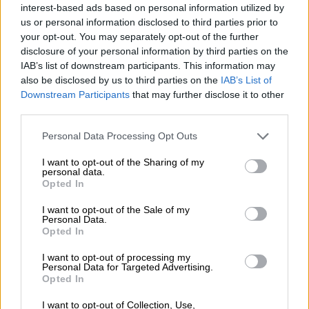
interest-based ads based on personal information utilized by
us or personal information disclosed to third parties prior to
your opt-out. You may separately opt-out of the further
disclosure of your personal information by third parties on the
IAB’s list of downstream participants. This information may
also be disclosed by us to third parties on the
IAB’s List of
Downstream Participants
that may further disclose it to other
third parties.
Please note that this website/app uses one or more Google
Personal Data Processing Opt Outs
services and may gather and store information including but
not limited to your visit or usage behaviour. You may click to
I want to opt-out of the Sharing of my
Αθλητισμός
|
01.04.2021 16:51
personal data.
grant or deny consent to Google and its third-party tags to
Μπαρτσελόνα: Συνάντηση με τον
Opted In
use your data for below specified purposes in below Google
πατέρα και τον μάνατζερ του Χάαλαντ
consent section.
I want to opt-out of the Sale of my
Personal Data.
Στην Βαρκελώνη ταξίδεψαν οι εκπρόσωποι
Opted In
του αστεριού από τη Νορβηγία και τα
σενάρια πως η Μπαρτσελόνα τον κλείνει
I want to opt-out of processing my
Personal Data for Targeted Advertising.
παίρνουν φωτιά
Opted In
I want to opt-out of Collection, Use,