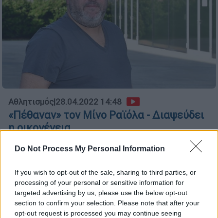
Αθλητισμός
|
28.04.2022 14:48
«Πέθαναν» τον Μίνο Ραϊόλα - Διαψεύδει
η οικογένεια
Fake news αποδείχθηκε η «είδηση» ότι
Do Not Process My Personal Information
πέθανε ο Μίνο Ραϊόλα
If you wish to opt-out of the sale, sharing to third parties, or
processing of your personal or sensitive information for
targeted advertising by us, please use the below opt-out
section to confirm your selection. Please note that after your
opt-out request is processed you may continue seeing