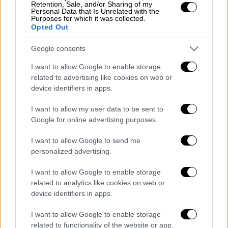
Retention, Sale, and/or Sharing of my
Personal Data that Is Unrelated with the
Purposes for which it was collected.
Opted Out
Google consents
I want to allow Google to enable storage
related to advertising like cookies on web or
device identifiers in apps.
I want to allow my user data to be sent to
Google for online advertising purposes.
I want to allow Google to send me
personalized advertising.
Αθλητισμός
|
19.07.2019 10:16
Μίνο Ραϊόλα: Τα μεγάλα deal του
I want to allow Google to enable storage
πιτσαδόρου με το χρυσό άγγιγμα
related to analytics like cookies on web or
device identifiers in apps.
Η μεταγραφή του Ματάις ντε Λιχτ στην
Γιουβέντους, το τελευταίο «κόλπο» του
I want to allow Google to enable storage
σούπερ μάνατζερ Μίνο Ραϊόλα
related to functionality of the website or app.