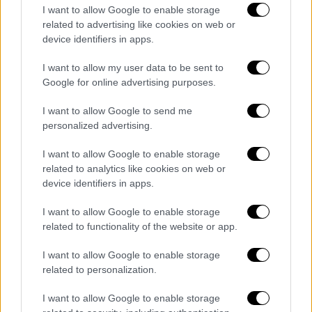
I want to allow Google to enable storage
related to advertising like cookies on web or
device identifiers in apps.
I want to allow my user data to be sent to
Google for online advertising purposes.
I want to allow Google to send me
personalized advertising.
I want to allow Google to enable storage
related to analytics like cookies on web or
device identifiers in apps.
Τηλεόραση
|
18.12.2020 10:12
I want to allow Google to enable storage
Γιώργος Μαυρίδης για κορονοϊό:
related to functionality of the website or app.
«Κόντεψα να πεθάνω» - Τι είπε για τους
I want to allow Google to enable storage
συνωμοσιολόγους
related to personalization.
Η περιπέτεια του Γιώργου Μαυρίδη με τον
I want to allow Google to enable storage
κορονοϊό και η άποψή του για τους