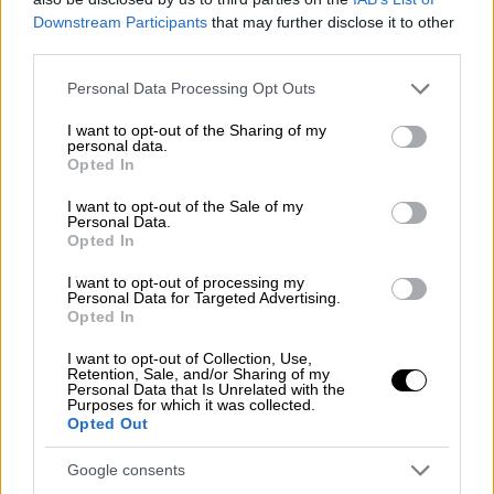
Downstream Participants
that may further disclose it to other
third parties.
Please note that this website/app uses one or more Google
Personal Data Processing Opt Outs
services and may gather and store information including but
not limited to your visit or usage behaviour. You may click to
I want to opt-out of the Sharing of my
personal data.
grant or deny consent to Google and its third-party tags to
Opted In
use your data for below specified purposes in below Google
consent section.
I want to opt-out of the Sale of my
Personal Data.
Opted In
I want to opt-out of processing my
Personal Data for Targeted Advertising.
Τηλεόραση
|
19.01.2021 09:22
Opted In
Θανάσης Ευθυμιάδης: Τώρα περπατά
I want to opt-out of Collection, Use,
και σε σπασμένα γυαλιά - Το βίντεο με
Retention, Sale, and/or Sharing of my
Personal Data that Is Unrelated with the
Αντώνη Σρόιτερ
Purposes for which it was collected.
Opted Out
Ο Θανάσης Ευθυμιάδης μιλά για την
κατάθλιψη και βάζει τον Σρόιτερ να
Google consents
περπατήσει σε σπασμένα γυαλιά