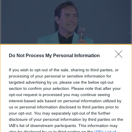
Do Not Process My Personal Information
If you wish to opt-out of the sale, sharing to third parties, or
processing of your personal or sensitive information for
Τηλεόραση
|
18.03.2021 14:38
targeted advertising by us, please use the below opt-out
Γιώργος Μαζωνάκης: Μπήκα στο
section to confirm your selection. Please note that after your
ψυχιατρείο για να πάρω αναβολή από
opt-out request is processed you may continue seeing
τον στρατό
interest-based ads based on personal information utilized by
us or personal information disclosed to third parties prior to
Ο Γιώργος Μαζωνάκης στην εκπομπή του
your opt-out. You may separately opt-out of the further
Αντώνη Σρόιτερ, «Tik Talk», μίλησε για την
disclosure of your personal information by third parties on the
εμπειρία του όταν πήγε φαντάρος
IAB’s list of downstream participants. This information may
also be disclosed by us to third parties on the
IAB’s List of