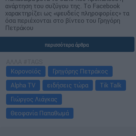
ανάρτηση του συζύγου της. Τo Facebook
χαρακτηρίζει ως «ψευδείς πληροφορίες» τα
όσα περιέχονται στο βίντεο του Γρηγόρη
Πετράκου
περισσότερα άρθρα
ΑΛΛΑ #TAGS
Κορονοϊός
Γρηγόρης Πετράκος
Alpha TV
ειδήσεις τώρα
Tik Talk
Γιώργος Λιάγκας
Θεοφανία Παπαθωμά