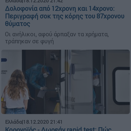
Ελλάδα
|
18.12.2020 21:42
Δολοφονία από 12χρονη και 14χρονο:
Περιγραφή σοκ της κόρης του 87χρονου
θύματος
Οι ανήλικοι, αφού άρπαξαν τα χρήματα,
τράπηκαν σε φυγή
Ελλάδα
|
18.12.2020 21:41
Κορονοϊός - Δωρεάν rapid test: Πώς