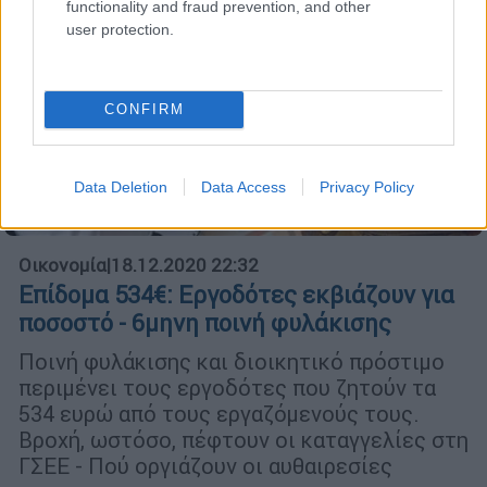
functionality and fraud prevention, and other
user protection.
CONFIRM
Data Deletion
Data Access
Privacy Policy
Οικονομία
|
18.12.2020 22:32
Επίδομα 534€: Εργοδότες εκβιάζουν για
ποσοστό - 6μηνη ποινή φυλάκισης
Ποινή φυλάκισης και διοικητικό πρόστιμο
περιμένει τους εργοδότες που ζητούν τα
534 ευρώ από τους εργαζόμενούς τους.
Βροχή, ωστόσο, πέφτουν οι καταγγελίες στη
ΓΣΕΕ - Πού οργιάζουν οι αυθαιρεσίες