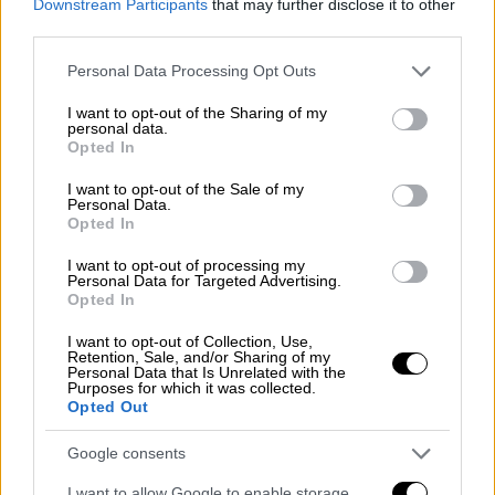
Downstream Participants
that may further disclose it to other
third parties.
Please note that this website/app uses one or more Google
Personal Data Processing Opt Outs
services and may gather and store information including but
not limited to your visit or usage behaviour. You may click to
I want to opt-out of the Sharing of my
personal data.
grant or deny consent to Google and its third-party tags to
Opted In
use your data for below specified purposes in below Google
consent section.
I want to opt-out of the Sale of my
Personal Data.
Opted In
I want to opt-out of processing my
Ελλάδα
|
18.12.2020 22:50
Personal Data for Targeted Advertising.
Ρεβεγιόν το μεσημέρι και παραμονή
Opted In
Πρωτοχρονιάς με νυχτερινή φιλοξενία
I want to opt-out of Collection, Use,
Retention, Sale, and/or Sharing of my
Αυτή η παραμονή Πρωτοχρονιάς θα είναι
Personal Data that Is Unrelated with the
Purposes for which it was collected.
πράγματι διαφορετική, αφού δεν υπάρχει
Opted Out
δυνατότητα μετακίνησης πριν από τις 5 το
πρωί
Google consents
I want to allow Google to enable storage