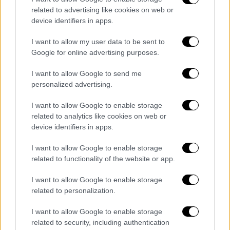
related to advertising like cookies on web or
device identifiers in apps.
I want to allow my user data to be sent to
Google for online advertising purposes.
I want to allow Google to send me
personalized advertising.
I want to allow Google to enable storage
related to analytics like cookies on web or
device identifiers in apps.
I want to allow Google to enable storage
Ελλάδα
|
18.12.2020 22:43
related to functionality of the website or app.
Καιρός: Ομίχλη και παγετός το Σάββατο
I want to allow Google to enable storage
- Πού αναμένεται να βρέξει
related to personalization.
Αναλυτική πρόγνωση του καιρού από την
I want to allow Google to enable storage
Εθνική Μετεωρολογική Υπηρεσία
related to security, including authentication