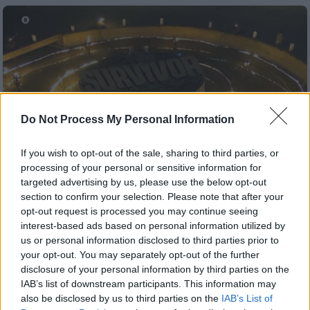
Do Not Process My Personal Information
If you wish to opt-out of the sale, sharing to third parties, or
processing of your personal or sensitive information for
Τηλεόραση
|
18.12.2020 22:57
targeted advertising by us, please use the below opt-out
Τρέιλερ Survivor: Προβλήθηκε στον
section to confirm your selection. Please note that after your
τελικό του Big Brother - Έναρξη 27
opt-out request is processed you may continue seeing
interest-based ads based on personal information utilized by
Δεκεμβρίου
us or personal information disclosed to third parties prior to
Το τρέιλερ του Survivor με ημερομηνία
your opt-out. You may separately opt-out of the further
disclosure of your personal information by third parties on the
έναρξης 27 Δεκεμβρίου προβλήθηκε στον
IAB’s list of downstream participants. This information may
τελικό του Big Brother
also be disclosed by us to third parties on the
IAB’s List of