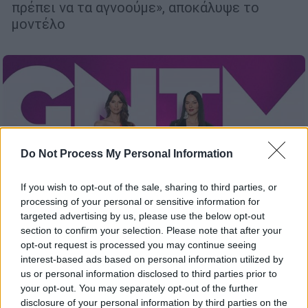
πρέπει να τα αγνοούμε», αποκάλυψε το
μοντέλο
Do Not Process My Personal Information
If you wish to opt-out of the sale, sharing to third parties, or
processing of your personal or sensitive information for
targeted advertising by us, please use the below opt-out
section to confirm your selection. Please note that after your
opt-out request is processed you may continue seeing
interest-based ads based on personal information utilized by
us or personal information disclosed to third parties prior to
Τηλεόραση
|
28.11.2025 13:08
your opt-out. You may separately opt-out of the further
Το «GNTM» αλλάζει ημέρες προβολής -
disclosure of your personal information by third parties on the