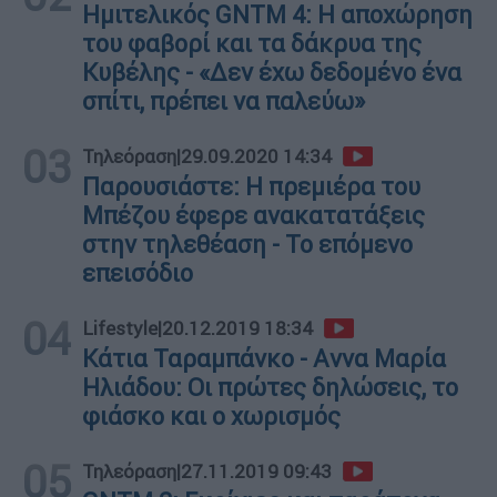
Ημιτελικός GNTM 4: Η αποχώρηση
του φαβορί και τα δάκρυα της
Κυβέλης - «Δεν έχω δεδομένο ένα
σπίτι, πρέπει να παλεύω»
03
Τηλεόραση
|
29.09.2020 14:34
Παρουσιάστε: Η πρεμιέρα του
Μπέζου έφερε ανακατατάξεις
στην τηλεθέαση - Το επόμενο
επεισόδιο
04
Lifestyle
|
20.12.2019 18:34
Κάτια Ταραμπάνκο - Aννα Μαρία
Ηλιάδου: Οι πρώτες δηλώσεις, το
φιάσκο και ο χωρισμός
05
Τηλεόραση
|
27.11.2019 09:43