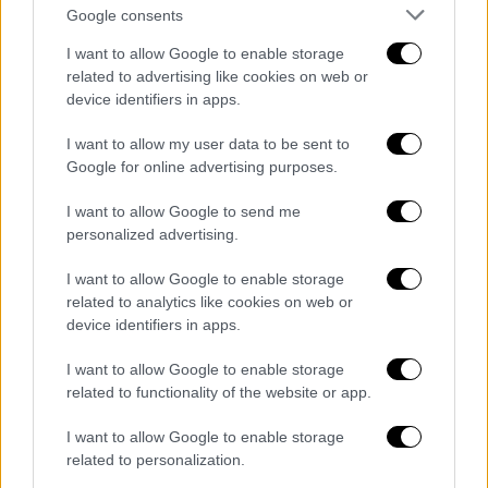
Σοκαριστικό ατύχημα στη φωτογράφιση
Google consents
του GNTM - Η πτώση της Ειρήνης που
I want to allow Google to enable storage
σόκαρε τους κριτές
related to advertising like cookies on web or
device identifiers in apps.
Μία απαιτητική δοκιμασία είχαν να
αντιμετωπίσουν στο χθεσινοβραδινό
I want to allow my user data to be sent to
επεισόδιο οι διαγωνιζόμενοι του ριάλιτι
Google for online advertising purposes.
μόδας
I want to allow Google to send me
personalized advertising.
I want to allow Google to enable storage
related to analytics like cookies on web or
device identifiers in apps.
I want to allow Google to enable storage
related to functionality of the website or app.
I want to allow Google to enable storage
related to personalization.