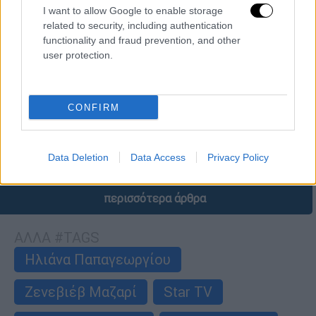
I want to allow Google to enable storage
related to security, including authentication
functionality and fraud prevention, and other
user protection.
Τηλεόραση
|
16.10.2025 11:31
Αυτοί είναι οι 19 διαγωνιζόμενοι που
πέρασαν στο σπίτι του «GNTM»
CONFIRM
10 αγόρια και 9 κορίτσια έτοιμα να
κατακτήσουν το έπαθλο
Data Deletion
Data Access
Privacy Policy
περισσότερα άρθρα
ΑΛΛΑ #TAGS
Ηλιάνα Παπαγεωργίου
Ζενεβιέβ Μαζαρί
Star TV