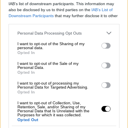
Η ανακοίνωση του καναλιού
IAB’s list of downstream participants. This information may
also be disclosed by us to third parties on the
IAB’s List of
Το Star προσθέτει ακόμη μία μέρα προβολής
Downstream Participants
that may further disclose it to other
στο ριάλιτι μόδας
third parties.
Please note that this website/app uses one or more Google
Personal Data Processing Opt Outs
services and may gather and store information including but
not limited to your visit or usage behaviour. You may click to
I want to opt-out of the Sharing of my
personal data.
grant or deny consent to Google and its third-party tags to
Opted In
use your data for below specified purposes in below Google
consent section.
I want to opt-out of the Sale of my
Personal Data.
Opted In
I want to opt-out of processing my
Personal Data for Targeted Advertising.
Opted In
I want to opt-out of Collection, Use,
Retention, Sale, and/or Sharing of my
Personal Data that Is Unrelated with the
Purposes for which it was collected.
Opted Out
Τηλεόραση
|
25.10.2025 09:55