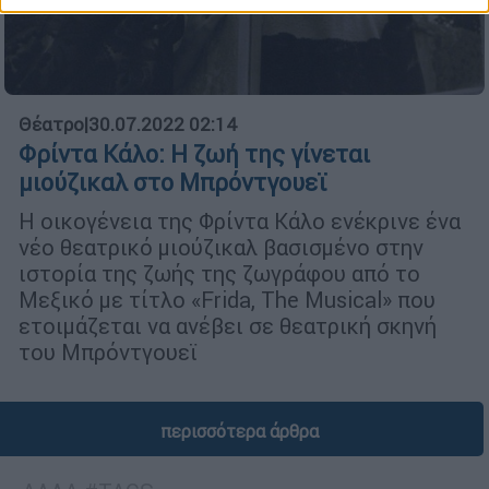
Θέατρο
|
30.07.2022 02:14
Φρίντα Κάλο: Η ζωή της γίνεται
μιούζικαλ στο Μπρόντγουεϊ
Η οικογένεια της Φρίντα Κάλο ενέκρινε ένα
νέο θεατρικό μιούζικαλ βασισμένο στην
ιστορία της ζωής της ζωγράφου από το
Μεξικό με τίτλο «Frida, The Musical» που
ετοιμάζεται να ανέβει σε θεατρική σκηνή
του Μπρόντγουεϊ
περισσότερα άρθρα