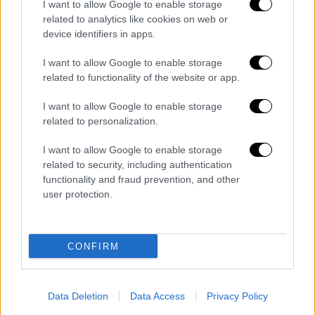
I want to allow Google to enable storage
Κόσμος
|
30.09.2022 19:52
related to analytics like cookies on web or
device identifiers in apps.
Απίστευτο περιστατικό: Έκαψε σκίτσο
αμύθητης αξίας της Φρίντα Κάλο και
I want to allow Google to enable storage
βρίσκεται στο στόχαστρο των αρχών
related to functionality of the website or app.
του Μεξικό
I want to allow Google to enable storage
Στο Μεξικό, η σκόπιμη καταστροφή ενός
related to personalization.
καλλιτεχνικού στοιχείου συνιστά έγκλημα
I want to allow Google to enable storage
related to security, including authentication
functionality and fraud prevention, and other
user protection.
CONFIRM
Data Deletion
Data Access
Privacy Policy