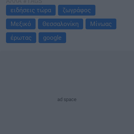
ΑΛΛΑ #TAGS
ειδήσεις τώρα
ζωγράφος
Μεξικό
Θεσσαλονίκη
Μίνωας
έρωτας
google