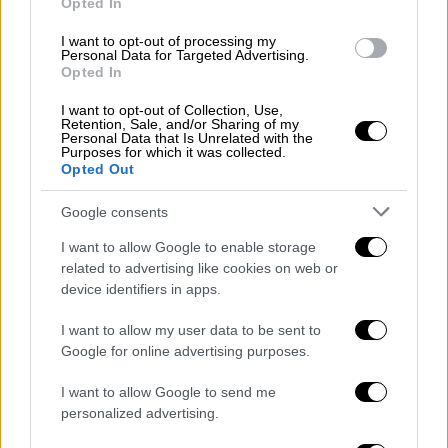
Opted In
το 2026
I want to opt-out of processing my
Personal Data for Targeted Advertising.
Για έξι μήνες ο εντυπωσιακός χώρος τέχνης
Opted In
του Λονδίνου θα γεμίσει με τη ζωή της
Μεξικανής καλλιτέχνιδας
I want to opt-out of Collection, Use,
Retention, Sale, and/or Sharing of my
Personal Data that Is Unrelated with the
Purposes for which it was collected.
Opted Out
Google consents
I want to allow Google to enable storage
related to advertising like cookies on web or
device identifiers in apps.
I want to allow my user data to be sent to
Google for online advertising purposes.
I want to allow Google to send me
personalized advertising.