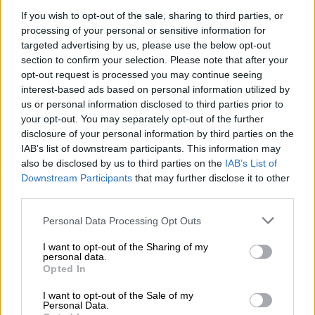
έξοδος να είναι χαρούμενη και ελπίζω να
μην επιστρέψω ποτέ»...
If you wish to opt-out of the sale, sharing to third parties, or
processing of your personal or sensitive information for
targeted advertising by us, please use the below opt-out
section to confirm your selection. Please note that after your
opt-out request is processed you may continue seeing
interest-based ads based on personal information utilized by
us or personal information disclosed to third parties prior to
your opt-out. You may separately opt-out of the further
disclosure of your personal information by third parties on the
IAB’s list of downstream participants. This information may
also be disclosed by us to third parties on the
IAB’s List of
Downstream Participants
that may further disclose it to other
third parties.
Please note that this website/app uses one or more Google
Personal Data Processing Opt Outs
services and may gather and store information including but
not limited to your visit or usage behaviour. You may click to
I want to opt-out of the Sharing of my
personal data.
grant or deny consent to Google and its third-party tags to
Opted In
Πολιτισμός
|
26.05.2025 23:00
use your data for below specified purposes in below Google
consent section.
Η Tate Modern φωτίζει την
I want to opt-out of the Sale of my
Personal Data.
εμβληματική διαδρομή της Φρίντα Κάλο