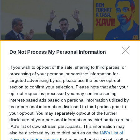
Do Not Process My Personal Information
If you wish to opt-out of the sale, sharing to third parties, or
processing of your personal or sensitive information for
targeted advertising by us, please use the below opt-out
section to confirm your selection. Please note that after your
opt-out request is processed you may continue seeing
Αθλητισμός
|
08.11.2021 17:30
interest-based ads based on personal information utilized by
Υπογραφές στο Καμπ Νόου και
us or personal information disclosed to third parties prior to
αποθέωση Τσάβι από 25.000 φίλους της
your opt-out. You may separately opt-out of the further
Μπαρτσελόνα
disclosure of your personal information by third parties on the
IAB’s list of downstream participants. This information may
Ο Τσάβι παραδέχθηκε ότι αναλαμβάνει τις
also be disclosed by us to third parties on the
IAB’s List of
τύχες της Μπαρτσελόνα σε μια δύσκολη
Downstream Participants
that may further disclose it to other