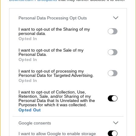
εποχή για το κλαμπ
third parties.
Please note that this website/app uses one or more Google
Personal Data Processing Opt Outs
services and may gather and store information including but
not limited to your visit or usage behaviour. You may click to
I want to opt-out of the Sharing of my
personal data.
grant or deny consent to Google and its third-party tags to
Opted In
use your data for below specified purposes in below Google
consent section.
I want to opt-out of the Sale of my
Personal Data.
Opted In
I want to opt-out of processing my
Personal Data for Targeted Advertising.
Opted In
I want to opt-out of Collection, Use,
Retention, Sale, and/or Sharing of my
Personal Data that Is Unrelated with the
Purposes for which it was collected.
Opted Out
Αθλητισμός
|
06.11.2021 09:00
Google consents
Μπαρτσελόνα: Ο Τσάβι και επίσημα στον
πάγκο – Ανακοινώθηκε η πρόσληψή του
I want to allow Google to enable storage