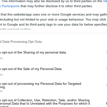
. This information may also be disclosed by us to third parties on the
IA
Participants
that may further disclose it to other third parties.
 that this website/app uses one or more Google services and may gath
including but not limited to your visit or usage behaviour. You may click 
 to Google and its third-party tags to use your data for below specifi
ogle consent section.
Κόσμος
|
02.02.2024 23:01
«Φλέγεται» η Μέση Ανατολή: Οι
l Data Processing Opt Outs
Χούθι επιτέθηκαν με πύραυλο
κατά του Ισραήλ
o opt-out of the Sharing of my personal data.
Οι Χούθι επιτέθηκαν στο Ισραήλ
In
o opt-out of the Sale of my Personal Data.
In
to opt-out of processing my Personal Data for Targeted
ing.
Ελλάδα
|
02.02.2024 22:51
In
«Τώρα αρχίζει ο πραγματικός
o opt-out of Collection, Use, Retention, Sale, and/or Sharing
αγώνας», φωνάζουν οι αγρότες
ersonal Data that Is Unrelated with the Purposes for which it
lected.