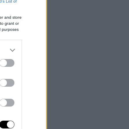
B’s List of
er and store
to grant or
ed purposes