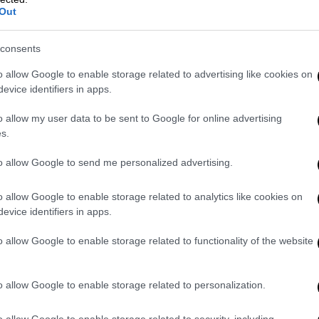
που ενώνουν τις δυνάμεις τους
Out
πανελλαδικά - Οι επόμενες
κινήσεις
consents
Πιθανό να επιδιώξουν συνάντηση με
o allow Google to enable storage related to advertising like cookies on
τον Κυριάκο Μητσοτάκη
evice identifiers in apps.
o allow my user data to be sent to Google for online advertising
s.
Πολιτικό Παρασκήνιο
|
02.02.2024 22:44
to allow Google to send me personalized advertising.
Το νέο βίντεο Μητσοτάκη στο Tik
Tok: «Μου λένε ότι γουρλώνω τα
o allow Google to enable storage related to analytics like cookies on
evice identifiers in apps.
μάτια μου»
Παρουσιάζει ένα βίντεο που είχε
o allow Google to enable storage related to functionality of the website
ετοιμάσει προεκλογικά το γραφείο
επικοινωνίας του, το οποίο ωστόσο
o allow Google to enable storage related to personalization.
δεν είχε δημοσιευθεί
o allow Google to enable storage related to security, including