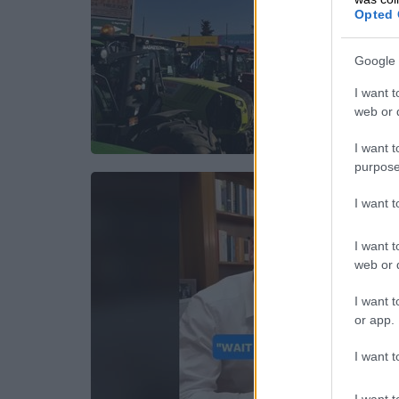
Opted 
Google 
I want t
web or d
I want t
purpose
I want 
I want t
web or d
I want t
or app.
I want t
I want t