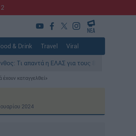
12
ood & Drink
Travel
Viral
ά η ΕΛΑΣ για τους 8 βιασμούς τουριστριών - «Μ
ά έχουν καταγγελθεί»
ρουαρίου 2024