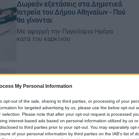
Δωρεάν εξετάσεις στα Δημοτικά
Ιατρεία του Δήμου Αθηναίων - Πού
θα γίνονται
Με αφορμή την Παγκόσμια Ημέρα
κατά του καρκίνου
Ελλάδα
|
02.02.2024 23:16
ΔΥΠΑ: Στις 10-11 Φεβρουαρίου οι
ocess My Personal Information
εξετάσεις πιστοποίησης των
to opt-out of the sale, sharing to third parties, or processing of your per
ΕΠΑΣ-ΠΕΠΑΣ
formation for targeted advertising by us, please use the below opt-out s
Η διεξαγωγή των εξετάσεων
r selection. Please note that after your opt-out request is processed y
πιστοποίησης αφορά σε αυτούς που
eing interest-based ads based on personal information utilized by us or
disclosed to third parties prior to your opt-out. You may separately opt-
διαθέτουν βεβαίωση επαγγελματικής
losure of your personal information by third parties on the IAB’s list of
εκπαίδευσης