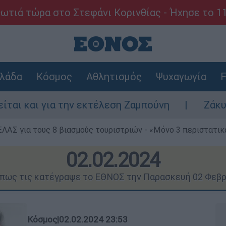
ωτιά τώρα στο Στεφάνι Κορινθίας - Ήχησε το 1
λάδα
Κόσμος
Αθλητισμός
Ψυχαγωγία
F
ην εκτέλεση Ζαμπούνη
Ζάκυνθος: Τι απαντ
ΕΛΑΣ για τους 8 βιασμούς τουριστριών - «Μόνο 3 περιστατικ
02.02.2024
όπως τις κατέγραψε το ΕΘΝΟΣ την Παρασκευή 02 Φεβ
Κόσμος
|
02.02.2024 23:53