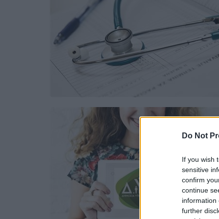
Do Not Pr
If you wish 
sensitive in
confirm you
continue se
information 
further disc