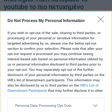
youtube το πιο πετυχημένο
ντοκιμαντέρ των τελευταίων
Do Not Process My Personal Information
ετών;
Τέσσερα δευτερόλεπτα αρκούσαν...
If you wish to opt-out of the sale, sharing to third parties, or
processing of your personal or sensitive information for
targeted advertising by us, please use the below opt-out
section to confirm your selection. Please note that after your
opt-out request is processed you may continue seeing
interest-based ads based on personal information utilized by
us or personal information disclosed to third parties prior to
your opt-out. You may separately opt-out of the further
disclosure of your personal information by third parties on the
IAB’s list of downstream participants. This information may
also be disclosed by us to third parties on the
IAB’s List of
Downstream Participants
that may further disclose it to other
third parties.
Please note that this website/app uses one or more Google
Personal Data Processing Opt Outs
services and may gather and store information including but