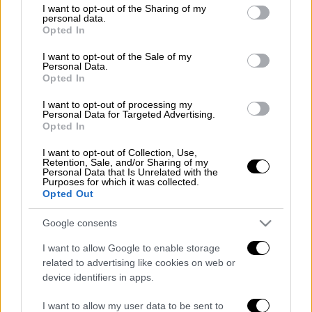
not limited to your visit or usage behaviour. You may click to
I want to opt-out of the Sharing of my
personal data.
grant or deny consent to Google and its third-party tags to
Opted In
use your data for below specified purposes in below Google
Προσθέστε το ΕΘΝΟΣ στη Google
consent section.
I want to opt-out of the Sale of my
Personal Data.
Τι κι αν ήταν ένα από τα πιο αγαπημένα- αν
Opted In
όχι το πιο αγαπημένο- ντοκιμαντέρ που
I want to opt-out of processing my
μπορούσε να βρει κανείς στο YouTube;
Personal Data for Targeted Advertising.
Opted In
Διαβάστε περισσότερα στο
sdna.gr
I want to opt-out of Collection, Use,
Retention, Sale, and/or Sharing of my
Διαβάστε ακόμη
Personal Data that Is Unrelated with the
Purposes for which it was collected.
Opted Out
Επιστήμονες ανακάλυψαν τον τέταρτο
γνωστό τύπο μεταδοτικού καρκίνου στον
Google consents
κόσμο
I want to allow Google to enable storage
Μουντιάλ 2026: «Θα ανατινάξω τον Μέσι με
related to advertising like cookies on web or
τέσσερις βόμβες» - Οι τρομοκρατικές
device identifiers in apps.
απειλές που ερεύνησε το FBI
I want to allow my user data to be sent to