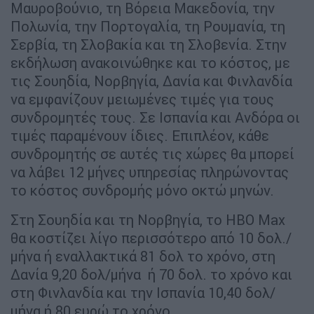
Μαυροβούνιο, τη Βόρεια Μακεδονία, την
Πολωνία, την Πορτογαλία, τη Ρουμανία, τη
Σερβία, τη Σλοβακία και τη Σλοβενία. Στην
εκδήλωση ανακοινώθηκε και το κόστος, με
τις Σουηδία, Νορβηγία, Δανία και Φινλανδία
να εμφανίζουν μειωμένες τιμές για τους
συνδρομητές τους. Σε Ισπανία και Ανδόρα οι
τιμές παραμένουν ίδιες. Επιπλέον, κάθε
συνδρομητής σε αυτές τις χώρες θα μπορεί
να λάβει 12 μήνες υπηρεσίας πληρώνοντας
το κόστος συνδρομής μόνο οκτώ μηνών.
Στη Σουηδία και τη Νορβηγία, το HBO Max
θα κοστίζει λίγο περισσότερο από 10 δολ./
μήνα ή εναλλακτικά 81 δολ το χρόνο, στη
Δανία 9,20 δολ/μήνα ή 70 δολ. το χρόνο και
στη Φινλανδία και την Ισπανία 10,40 δολ/
μήνα ή 80 ευρώ το χρόνο.