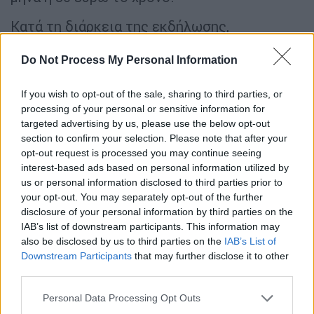
Κατά τη διάρκεια της εκδήλωσης,
προβλήθηκαν teasers και κλιπ για διάφορους
Do Not Process My Personal Information
βασικούς τίτλους του HBO Max,
συμπεριλαμβανομένου του spinoff του
If you wish to opt-out of the sale, sharing to third parties, or
«Game of Thrones», «House of the Dragon»,
processing of your personal or sensitive information for
ένα σύντομο απόσπασμα από την τρίτη σεζόν
targeted advertising by us, please use the below opt-out
του «Succession» κλπ.
section to confirm your selection. Please note that after your
opt-out request is processed you may continue seeing
«Σύντομα
το HBO Max θα φτάσει σε 27 κράτη
interest-based ads based on personal information utilized by
και περιοχές στην Ευρώπη και 67 σε όλο τον
us or personal information disclosed to third parties prior to
your opt-out. You may separately opt-out of the further
κόσμο
και δεν έχουμε τελειώσει ακόμα.
disclosure of your personal information by third parties on the
Φιλοδοξούμε να είμαστε παρόντες σε 190
IAB’s list of downstream participants. This information may
εδάφη έως το 2026», τόνισε ο Larcher.
also be disclosed by us to third parties on the
IAB’s List of
Downstream Participants
that may further disclose it to other
third parties.
Please note that this website/app uses one or more Google
Personal Data Processing Opt Outs
services and may gather and store information including but