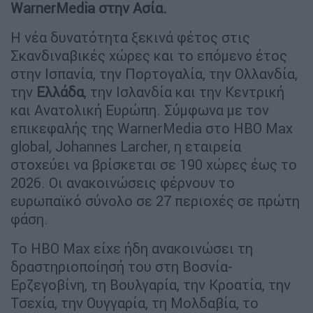
WarnerMedia στην Ασία.
Η νέα δυνατότητα ξεκινά φέτος στις
Σκανδιναβικές χώρες και το επόμενο έτος
στην Ισπανία, την Πορτογαλία, την Ολλανδία,
την
Ελλάδα
, την Ισλανδία και την Κεντρική
και Ανατολική Ευρώπη. Σύμφωνα με τον
επικεφαλής της WarnerMedia στο HBO Max
global, Johannes Larcher, η εταιρεία
στοχεύει να βρίσκεται σε 190 χώρες έως το
2026. Οι ανακοινώσεις φέρνουν το
ευρωπαϊκό σύνολο σε 27 περιοχές σε πρώτη
φάση.
Το ΗΒΟ Μax είχε ήδη ανακοινώσει τη
δραστηριοποίησή του στη Βοσνία-
Ερζεγοβίνη, τη Βουλγαρία, την Κροατία, την
Τσεχία, την Ουγγαρία, τη Μολδαβία, το