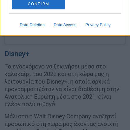
CONFIRM
Data Deletion
Data Access
Privacy Policy
A post shared by HBO Max (@hbomax)
Disney+
Το ενδεχόμενο να ξεκινήσει μέσα στο
καλοκαίρι του 2022 και στη χώρα μας η
λειτουργία του Disney+, η οποία αρχικά
προγραμματιζόταν να είναι διαθέσιμη στην
Ανατολική Ευρώπη μέσα στο 2021, είναι
πλέον πολύ πιθανό
Μάλιστα η Walt Disney Company αναζητεί
προσωπικό στη χώρα μας έχοντας ανοιχτή