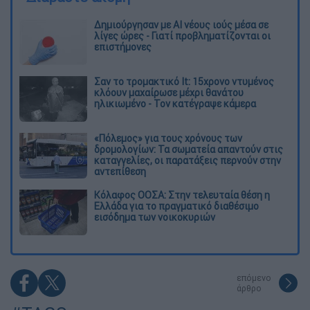
Δημιούργησαν με AI νέους ιούς μέσα σε
λίγες ώρες - Γιατί προβληματίζονται οι
επιστήμονες
Σαν το τρομακτικό It: 15χρονο ντυμένος
κλόουν μαχαίρωσε μέχρι θανάτου
ηλικιωμένο - Τον κατέγραψε κάμερα
«Πόλεμος» για τους χρόνους των
δρομολογίων: Τα σωματεία απαντούν στις
καταγγελίες, οι παρατάξεις περνούν στην
αντεπίθεση
Κόλαφος ΟΟΣΑ: Στην τελευταία θέση η
Ελλάδα για το πραγματικό διαθέσιμο
εισόδημα των νοικοκυριών
επόμενο
άρθρο