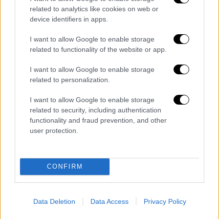
related to analytics like cookies on web or
device identifiers in apps.
I want to allow Google to enable storage
related to functionality of the website or app.
I want to allow Google to enable storage
Τεχνολογία
|
12.11.2019 17:48
related to personalization.
Ήρθε το Disney+: Ξεκινά η μάχη με
I want to allow Google to enable storage
Netflix και Apple TV
related to security, including authentication
functionality and fraud prevention, and other
Ο μεγάλος αντίπαλος στις πλατφόρμες της
user protection.
συνδρομητικής τηλεόρασης είναι εδώ -
Πρεμιέρα με σχεδόν 2 εκατ. συνδρομητές
CONFIRM
Data Deletion
Data Access
Privacy Policy