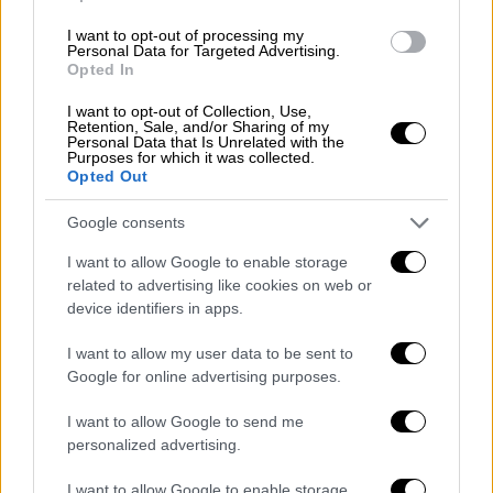
I want to opt-out of processing my
Personal Data for Targeted Advertising.
Opted In
I want to opt-out of Collection, Use,
Retention, Sale, and/or Sharing of my
Personal Data that Is Unrelated with the
Purposes for which it was collected.
Τεχνολογία
|
14.12.2019 19:11
Opted Out
Pirate Bay: Ο... νικητής της μάχης των
Netflix, Disney+ και Apple TV
Google consents
Οι υπηρεσίες ανταλλαγής αρχείων βλέπουν
I want to allow Google to enable storage
related to advertising like cookies on web or
την επισκεψιμότητά τους να εκτινάσσεται
device identifiers in apps.
I want to allow my user data to be sent to
Google for online advertising purposes.
I want to allow Google to send me
personalized advertising.
I want to allow Google to enable storage