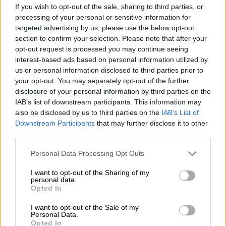
Σινεμά
|
16.03.2020 11:03
If you wish to opt-out of the sale, sharing to third parties, or
Παγκόσμια κρίση στο σινεμά: Απώλειες
processing of your personal or sensitive information for
άνω των 20 δις μόνο για το Χόλιγουντ
targeted advertising by us, please use the below opt-out
section to confirm your selection. Please note that after your
Ο παγκόσμιος κινηματογράφος περνάει μία
opt-out request is processed you may continue seeing
από τις χειρότερες κρίσεις στην ιστορία
interest-based ads based on personal information utilized by
του μετρώντας ήδη απώλειες σε όλο το
us or personal information disclosed to third parties prior to
your opt-out. You may separately opt-out of the further
φάσμα της εμπορικής δραστηριότητας η
disclosure of your personal information by third parties on the
οποία έχει «κατεβάσει ρολά» στο Χόλιγουντ,
IAB’s list of downstream participants. This information may
την Ευρώπη και την Ασία
also be disclosed by us to third parties on the
IAB’s List of
Downstream Participants
that may further disclose it to other
third parties.
Please note that this website/app uses one or more Google
Personal Data Processing Opt Outs
services and may gather and store information including but
not limited to your visit or usage behaviour. You may click to
I want to opt-out of the Sharing of my
personal data.
grant or deny consent to Google and its third-party tags to
Opted In
use your data for below specified purposes in below Google
consent section.
I want to opt-out of the Sale of my
Personal Data.
Opted In