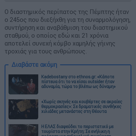
Ο διαστημικός περίπατος της Πέμπτης ήταν
ο 245ος που διεξήχθη για τη συναρμολόγηση,
συντήρηση και αναβάθμιση του διαστημικού
σταθμού, ο οποίος εδώ και 21 χρόνια
αποτελεί συνεχή κόμβο χαμηλής γήινης
τροχιάς για τους ανθρώπους.
Διαβάστε ακόμη
Kadebostany στο ethnos.gr: «Κάποτε
πίστευα ότι το να είσαι outsider ήταν
αδυναμία, τώρα το βλέπω ως δύναμη»
«Χωρίς σκηνές και κουβέρτες σε ακραίες
θερμοκρασίες»: Σε δραματικές συνθήκες
χιλιάδες μετανάστες στη Θέουτα
Η ΕΛΑΣ διαψεύδει το περιστατικό με
τουρίστα στην Κρήτη: Σε ενήλικη η