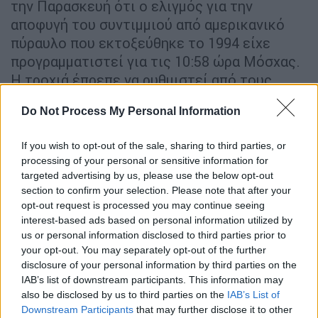
την Παρασκευή ότι ο ελιγμός για την
αποφυγή του συντιμμιού από αμερικανικό
πύραυλο που εκτοξεύθηκε το 1994 είχε
προγραμματιστεί για τις 10:58 ώρα Μόσχας.
Η τροχιά έπρεπε να ρυθμιστεί από τους
προωθητήρες του διαστημικού φορτηγού
Do Not Process My Personal Information
Progress MS-18, το οποίο είναι
προσδεδεμένο στον σταθμό.
If you wish to opt-out of the sale, sharing to third parties, or
processing of your personal or sensitive information for
Νωρίτερα αυτή την εβδομάδα, η
NASA
targeted advertising by us, please use the below opt-out
ανέβαλε έναν διαστημικό περίπατο, ο οποίος
section to confirm your selection. Please note that after your
είχε αρχικά προγραμματιστεί για την Τρίτη,
opt-out request is processed you may continue seeing
αφού έλαβε προειδοποίηση για διαστημικά
interest-based ads based on personal information utilized by
us or personal information disclosed to third parties prior to
συντρίμμια για τον Διεθνή Διαστημικό
your opt-out. You may separately opt-out of the further
Σταθμό. Λίγες ώρες προτού οι αστροναύτες
disclosure of your personal information by third parties on the
επιχειρήσουν να βγουν από τον ISS, η
IAB’s list of downstream participants. This information may
υπηρεσία ανέφερε στον λογαριασμό της στο
also be disclosed by us to third parties on the
IAB’s List of
Twitter ότι «λόγω της έλλειψης ευκαιρίας να
Downstream Participants
that may further disclose it to other