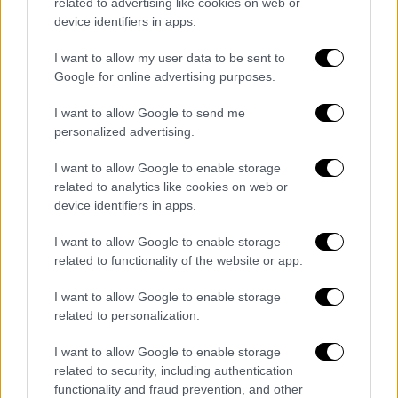
Εκείνη τη στιγμή δεν ήταν σαφές αν η
related to advertising like cookies on web or
προειδοποίηση σχετιζόταν με τα διαστημικά
device identifiers in apps.
σκουπίδια που δημιουργήθηκαν από μια
I want to allow my user data to be sent to
ρωσική δοκιμή αντιδορυφορικής
Google for online advertising purposes.
προστασίας πριν από δύο εβδομάδες, η
οποία ανάγκασε τα μέλη του πληρώματος
I want to allow Google to send me
personalized advertising.
του Διεθνούς Διαστημικού Σταθμού να
μπουν στο διαστημόπλοιο για ασφάλεια.
I want to allow Google to enable storage
related to analytics like cookies on web or
Ο εξήμισι ωρών διαστημικός περίπατος
device identifiers in apps.
πραγματοποιήθηκε αργότερα με επιτυχία την
I want to allow Google to enable storage
Πέμπτη, με τους αστροναύτες της NASA
related to functionality of the website or app.
Τόμας Μάρσμπερν και Κέιλα Μπάρον να
αντικαθιστούν μια προβληματική κεραία
I want to allow Google to enable storage
επικοινωνιών και να επιτυγχάνουν άλλες
related to personalization.
εργασίες «προκοπής».
I want to allow Google to enable storage
related to security, including authentication
ΔΙΑΒΑΣΤΕ ΕΠΙΣΗΣ
functionality and fraud prevention, and other