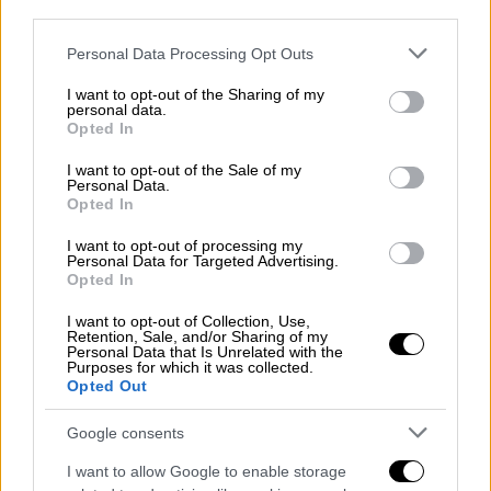
third parties.
εκτιμηθεί σωστά ο κίνδυνος», αποφάσισε να
αναβάλει τον διαστημικό περίπατο.
Please note that this website/app uses one or more Google
Personal Data Processing Opt Outs
services and may gather and store information including but
NASA received a debris notification
not limited to your visit or usage behaviour. You may click to
I want to opt-out of the Sharing of my
personal data.
grant or deny consent to Google and its third-party tags to
for the space station. Due to the lack
Opted In
use your data for below specified purposes in below Google
of opportunity to properly assess the
consent section.
I want to opt-out of the Sale of my
risk it could pose to the astronauts,
Personal Data.
Opted In
teams have decided to delay the Nov.
30 spacewalk until more information
I want to opt-out of processing my
Personal Data for Targeted Advertising.
is available.
Opted In
https://t.co/HJCXFWBd3Y
I want to opt-out of Collection, Use,
pic.twitter.com/swj5hqusSo
Retention, Sale, and/or Sharing of my
Personal Data that Is Unrelated with the
Purposes for which it was collected.
— International Space Station
Opted Out
(@Space_Station)
November 30,
2021
Google consents
I want to allow Google to enable storage