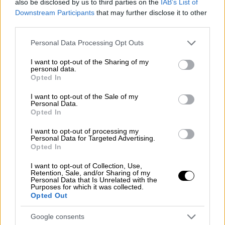
Τεχνολογία
|
05.12.2021 07:50
also be disclosed by us to third parties on the
IAB’s List of
Downstream Participants
that may further disclose it to other
Το λέιζερ της NASA που θα φέρει
third parties.
επανάσταση στις επικοινωνίες στο
διάστημα
Please note that this website/app uses one or more Google
Personal Data Processing Opt Outs
services and may gather and store information including but
not limited to your visit or usage behaviour. You may click to
I want to opt-out of the Sharing of my
personal data.
Τεχνολογία
|
06.12.2021 21:41
grant or deny consent to Google and its third-party tags to
Opted In
Whatsapp: Νέα λειτουργία επιτρέπει
use your data for below specified purposes in below Google
consent section.
να ρυθμίσετε τις συνομιλίες σας να
I want to opt-out of the Sale of my
Personal Data.
εξαφανίζονται από προεπιλογή
Opted In
I want to opt-out of processing my
Personal Data for Targeted Advertising.
Opted In
Εκτός από τους πιλότους μάχης και τους
I want to opt-out of Collection, Use,
πιλότους δοκιμών,
ανάμεσα στους
Retention, Sale, and/or Sharing of my
Personal Data that Is Unrelated with the
υποψήφιους αστροναύτες
βρίσκονται ένας
Purposes for which it was collected.
Opted Out
φυσικός, έναν ειδικός σε γεωτρήσεις, ένας
ρομποτιστής ναυτιλίας, έναν χειρουργός
Google consents
πτήσης της
NASA
που μετατράπηκε σε