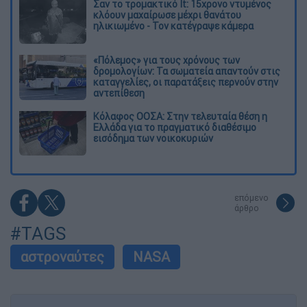
Σαν το τρομακτικό It: 15χρονο ντυμένος
κλόουν μαχαίρωσε μέχρι θανάτου
ηλικιωμένο - Τον κατέγραψε κάμερα
«Πόλεμος» για τους χρόνους των
δρομολογίων: Τα σωματεία απαντούν στις
καταγγελίες, οι παρατάξεις περνούν στην
αντεπίθεση
Κόλαφος ΟΟΣΑ: Στην τελευταία θέση η
Ελλάδα για το πραγματικό διαθέσιμο
εισόδημα των νοικοκυριών
επόμενο
άρθρο
#TAGS
αστροναύτες
NASA