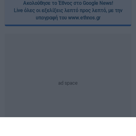
Ακολούθησε το Έθνος στο Google News!
Live όλες οι εξελίξεις λεπτό προς λεπτό, με την
υπογραφή του www.ethnos.gr