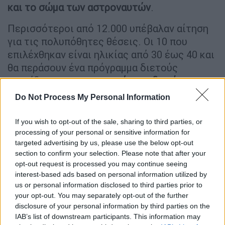
και το σώμα των αστροναυτών
.
Περισσότεροι από 12.000 υπέβαλαν αίτηση
για τις πολυπόθητες θέσεις. Οι 10 που
επιλέχθηκαν είναι ηλικίας από 30 έως 40 και
θα περάσουν ένα πρόγραμμα διετούς
εκπαίδευσης πριν
αποκτήσουν δικαίωμα για
διαστημικές πτήσεις
.
Do Not Process My Personal Information
ΔΙΑΒΑΣΤΕ ΕΠΙΣΗΣ
If you wish to opt-out of the sale, sharing to third parties, or
processing of your personal or sensitive information for
targeted advertising by us, please use the below opt-out
Τεχνολογία
|
04.12.2021 07:35
section to confirm your selection. Please note that after your
Θρίλερ στο διάστημα: Ο Διεθνής
opt-out request is processed you may continue seeing
Διαστημικός Σταθμός άλλαξε τροχιά
interest-based ads based on personal information utilized by
για να γλυτώσει σύγκρουση με...
us or personal information disclosed to third parties prior to
your opt-out. You may separately opt-out of the further
διαστημικά σκουπίδια
disclosure of your personal information by third parties on the
IAB’s list of downstream participants. This information may