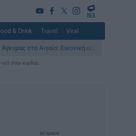
ood & Drink
Travel
Viral
 Αιγαίο: Εικονική αερομαχία ανάμεσα σε ελληνι
 νο1 στην καρδιά...