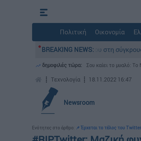
Πολιτική
Οικονομία
Ελ
γο που έχασε τη ζωή του στη σύγκρουση ελικοπ
BREAKING NEWS:
δημοφιλές τώρα:
Σου καίει το μυαλό: Το 
┋
Τεχνολογία
┋
18.11.2022 16:47
Newsroom
Ενότητες στο άρθρο:
📌 Έρχεται το τέλος του Twitter
#RIPTwitter: Μαζική φ