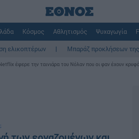
λάδα
Κόσμος
Αθλητισμός
Ψυχαγωγία
F
τέρων
Μπαράζ προκλήσεων της Άγκυρας στο
Netflix έφερε την ταινιάρα του Νόλαν που οι φαν έχουν κρυφό
;
υγή των εργαζομένων και