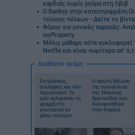
καρδιάς χωρίς ρεύμα στη Λβιβ
Ο Banksy στην κατεστραμμένη Ο
τοίχους πόλεων - Δείτε το βίντ
Φόρος για γονικές παροχές: Ανα
myProperty
Μόλις μάθαμε πότε κυκλοφορεί 
Netflix και είναι νωρίτερα απ’ ό,
Διαβάστε ακόμη
Εκτελέσεις,
Η πρώτη δήλωση
συλλήψεις και νέοι
της οικογένειας
περιορισμοί: Το
της 38χρονης
Ιράν σκληραίνει τη
Βρετανίδας που
γραμμή στο
δολοφονήθηκε
εσωτερικό εν
στην Κυψέλη
μέσω πολέμου