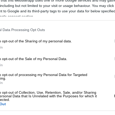
 that this website/app uses one or more Google services and may gath
including but not limited to your visit or usage behaviour. You may click 
υ ελέγχου του Ίλον Μασκ επί του Twitter,
 to Google and its third-party tags to use your data for below specifi
εδόν
3.500 εργαζομένων
, που προστίθενται
ogle consent section.
το
καλοκαίρι
εν όψει μόνο της επέλασης
αντες επιλέγουν να αποχωρήσουν.
l Data Processing Opt Outs
r;
o opt-out of the Sharing of my personal data.
In
υρίως πρώην συνεργάτες της, αναλυτές και
χουν αρχίσει να αναρωτιούνται
αν έχει έρθει
o opt-out of the Sale of my Personal Data.
In
ότι
δεν ανησυχεί για τις παραιτήσεις
και
to opt-out of processing my Personal Data for Targeted
ing.
». «Μόλις σπάσαμε ένα ακόμη ρεκόρ όλων
In
o opt-out of Collection, Use, Retention, Sale, and/or Sharing
ersonal Data that Is Unrelated with the Purposes for which it
 μία πειρατική σημαία με την νεκροκεφαλή
lected.
γούρα με κεφάλι πουλιού, το σήμα του
Out
 της πλατφόρμας...