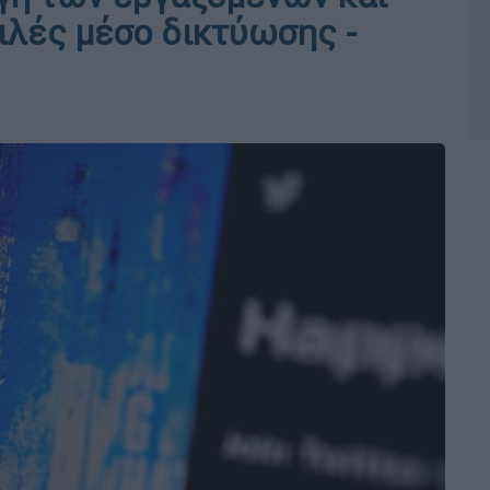
λές μέσο δικτύωσης -