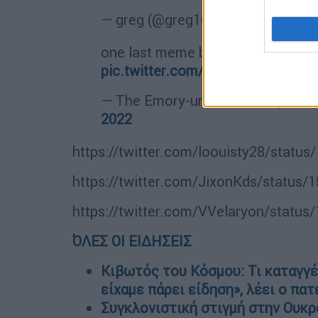
— greg (@greg16676935420)
Nove
one last meme before the ship g
pic.twitter.com/dZ29LZPt08
— The Emory-um Meme Emporium
2022
https://twitter.com/loouisty28/stat
https://twitter.com/JixonKds/status
https://twitter.com/VVelaryon/statu
ΌΛΕΣ ΟΙ ΕΙΔΗΣΕΙΣ
Κιβωτός του Κόσμου: Τι καταγγέλ
είχαμε πάρει είδηση», λέει ο πα
Συγκλονιστική στιγμή στην Ουκρα