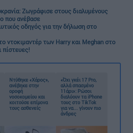
υκρανία: Ζωγράφισε στους διαλυμένους
εο που ανέβασε
λυτικός οδηγός για την δήλωση στο
το ντοκιμαντέρ των Harry και Meghan στο
τι πίστευες!
Ντύθηκε «Χάρος»,
«Όχι γκέι 17 Pro,
ανέβηκε στην
αλλά σπασμένο
οροφή
11άρι»: Ρώσοι
νοσοκομείου και
διαλύουν τα iPhone
κοιτούσε επίμονα
τους στο TikTok
τους ασθενείς
για να... γίνουν πιο
άνδρες