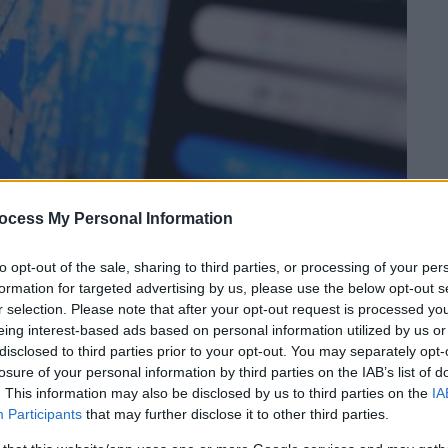
ocess My Personal Information
 το ΕΘΝΟΣ στη Google
to opt-out of the sale, sharing to third parties, or processing of your per
πουν μαζικά την
Twitter
μετά το
formation for targeted advertising by us, please use the below opt-out s
βάλλει στους διασωθέντες του πρώτου
r selection. Please note that after your opt-out request is processed y
eing interest-based ads based on personal information utilized by us or
ωνήσουν σε άνευ όρων, υψηλής έντασης,
disclosed to third parties prior to your opt-out. You may separately opt-
ρετικά να φύγουν.
losure of your personal information by third parties on the IAB’s list of
. This information may also be disclosed by us to third parties on the
IA
αφο Μασκ για τους εργαζόμενους να
Participants
that may further disclose it to other third parties.
, έληγε το απόγευμα της Πέμπτης.