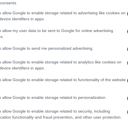
consents
o allow Google to enable storage related to advertising like cookies on
evice identifiers in apps.
er 18, 2022
o allow my user data to be sent to Google for online advertising
ειδοποίησε τους εργαζόμενους ότι τα
s.
υν προσωρινά κλειστά και θα απαγορεύεται
to allow Google to send me personalized advertising.
 Νοεμβρίου
.
Ευχαριστούμε για την ευελιξία
o allow Google to enable storage related to analytics like cookies on
νυμα.
evice identifiers in apps.
το Twitter έχει κατακλυστεί από
o allow Google to enable storage related to functionality of the website
είες
, καθώς οι χρήστες μιλούν για το τέλος
ης Παρασκευσής το #RIPTwitter ήταν
o allow Google to enable storage related to personalization.
o allow Google to enable storage related to security, including
ut how Twitter’s dead
cation functionality and fraud prevention, and other user protection.