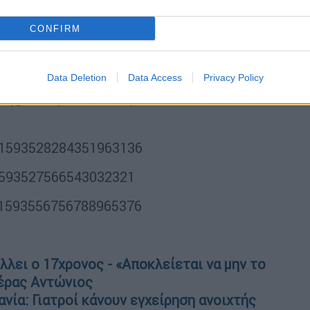
mber 18, 2022
CONFIRM
oes down.
#RIPTwitter
Data Deletion
Data Access
Privacy Policy
 (@emorythebeardie)
November 18,
us/1593528284351963136
/1593527566543032321
s/1593556756788965376
λει ο 17χρονος - «Αποκλείεται να μην το
τέρας Αντώνιος
νία: Γιατροί κάνουν εγχείρηση ανοιχτής