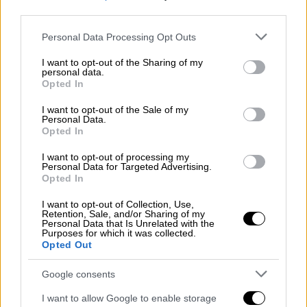
«Κάτι πήγε στραβά. Δοκιμάστε να
third parties.
επαναφορτώσετε» γράφει το μήνυμα που
εμφανίζεται στη θέση των αναρτήσεων.
Please note that this website/app uses one or more Google
Personal Data Processing Opt Outs
services and may gather and store information including but
not limited to your visit or usage behaviour. You may click to
I want to opt-out of the Sharing of my
personal data.
grant or deny consent to Google and its third-party tags to
Opted In
περισσότερα άρθρα
use your data for below specified purposes in below Google
consent section.
I want to opt-out of the Sale of my
Personal Data.
ΑΛΛΑ #TAGS
Opted In
ειδήσεις τώρα
Ντόναλντ Τραμπ
I want to opt-out of processing my
Personal Data for Targeted Advertising.
Τζέφρι Έπσταϊν
SpaceX
ΗΠΑ
Opted In
I want to opt-out of Collection, Use,
τεχνητή νοημοσύνη
Ryanair
Retention, Sale, and/or Sharing of my
Personal Data that Is Unrelated with the
Purposes for which it was collected.
Opted Out
Google consents
I want to allow Google to enable storage