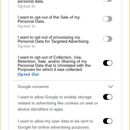
να ενημερώνονται και γι’ άλλες
personal data.
grant or deny consent to Google and its third-party tags to
Opted In
πληροφορίες, όπως
διάθεση θέσεων
use your data for below specified purposes in below Google
consent section.
πάρκινγκ, τουαλετών κλπ. για άτομα με
I want to opt-out of the Sale of my
Personal Data.
αναπηρίες
.
Opted In
H υπηρεσία αυτή είναι διαθέσιμη και στην
I want to opt-out of processing my
Personal Data for Targeted Advertising.
Ελλάδα για
Android
και
iOS
. Για να σου
Opted In
εμφανίζονται τα αποτελέσματα αναζήτησης
I want to opt-out of Collection, Use,
για μέρη με δυνατότητα πρόσβασης, θα
Retention, Sale, and/or Sharing of my
Personal Data that Is Unrelated with the
χρειαστεί να προσαρμόσεις τις ρυθμίσεις
Purposes for which it was collected.
προσβασιμότητας:
Opted Out
Σε τηλέφωνο ή tablet Android, άνοιξε
Google consents
την εφαρμογή Χάρτες Google.
I want to allow Google to enable storage
Πάτησε τη φωτογραφία του προφίλ ή το
related to advertising like cookies on web or
αρχικό γράμμα του ονόματός σου
device identifiers in apps.
(Κυκλικό εικονίδιο λογαριασμού), μετά
I want to allow my user data to be sent to
«Ρυθμίσεις» (Settings) και μετά
Google for online advertising purposes.