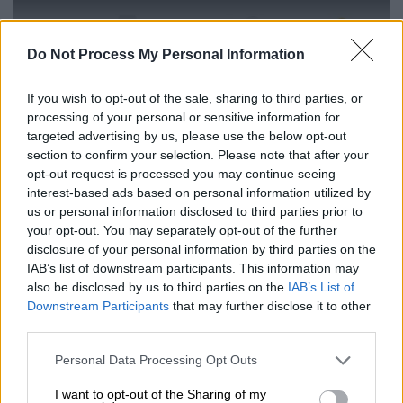
Do Not Process My Personal Information
If you wish to opt-out of the sale, sharing to third parties, or
video
processing of your personal or sensitive information for
targeted advertising by us, please use the below opt-out
section to confirm your selection. Please note that after your
opt-out request is processed you may continue seeing
interest-based ads based on personal information utilized by
us or personal information disclosed to third parties prior to
Τί είναι όμως το Accessible Places και πώς
your opt-out. You may separately opt-out of the further
λειτουργεί;
Οι χρήστες θα έχουν την
disclosure of your personal information by third parties on the
δυνατότητα να μάθουν αν το σημείο που
IAB’s list of downstream participants. This information may
also be disclosed by us to third parties on the
IAB’s List of
θέλουν να επισκεφτούν διαθέτει πρόσβαση
Downstream Participants
that may further disclose it to other
με
αναπηρικό αμαξίδιο
. Αν κάτι τέτοιο
third parties.
συμβαίνει, θα παρατηρήσουν ένα σχετικό
Please note that this website/app uses one or more Google
εικονίδιο στην καρτέλα της επιχείρησης.
Personal Data Processing Opt Outs
services and may gather and store information including but
Επιπλέον, μέσω της υπηρεσίας θα μπορούν
not limited to your visit or usage behaviour. You may click to
I want to opt-out of the Sharing of my