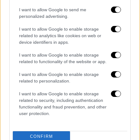
«Ρυθμίσεις προσβασιμότητας».
Ενεργοποίησε την επιλογή Προσβάσιμα
I want to allow Google to send me
personalized advertising.
μέρη.
Τα μέρη με δυνατότητα πρόσβασης για
I want to allow Google to enable storage
αναπηρικό αμαξίδιο εμφανίζουν ένα
related to analytics like cookies on web or
εικονίδιο αναπηρικού αμαξιδίου στα
device identifiers in apps.
αποτελέσματα. Εάν είναι επιβεβαιωμένο
I want to allow Google to enable storage
ότι δεν διαθέτει πρόσβαση για ΑΜΕΑ, η
related to functionality of the website or app.
πληροφορία αυτή θα παρέχεται επίσης
μέσα από το Google Maps.
I want to allow Google to enable storage
related to personalization.
Τέλος, η υπηρεσία θα αναφέρει την
ύπαρξη σκάλας, σε περίπτωση που ο
I want to allow Google to enable storage
ενδιαφερόμενος θα ήθελε να τις
related to security, including authentication
αποφύγει.
functionality and fraud prevention, and other
user protection.
ΌΛΕΣ ΟΙ ΕΙΔΗΣΕΙΣ
Κιβωτός του Κόσμου: Παιδιά και
CONFIRM